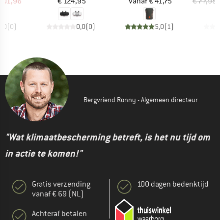
ijs
rlaagde prijs
Prijs
Prijs
101,96
€ 124,95
vanaf
€ 41,75
€ 77,95
0,0
(
0
)
0,0
(
0
)
5,0
(
1
)
Bergvriend Ronny - Algemeen directeur
"Wat klimaatbescherming betreft, is het nu tijd om
in actie te komen!"
Gratis verzending
100 dagen bedenktijd
vanaf € 69 (NL)
Achteraf betalen