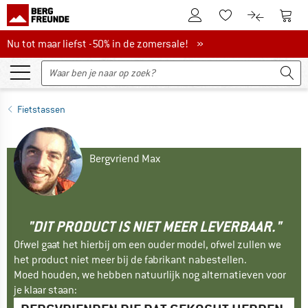
De klantenaccount
Naar
Naar de verlanglijs
Naar de pro
Nu tot maar liefst -50% in de zomersale!
Nu tot maar liefst -50% in de zomersale! »
Fietstassen
Bergvriend Max
"DIT PRODUCT IS NIET MEER LEVERBAAR."
Ofwel gaat het hierbij om een ouder model, ofwel zullen we
het product niet meer bij de fabrikant nabestellen.
Moed houden, we hebben natuurlijk nog alternatieven voor
je klaar staan: