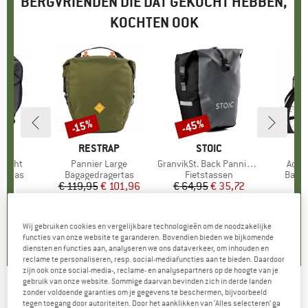
BERGVRIENDEN DIE DAT GEKOCHT HEBBEN,
KOCHTEN OOK
-45%
-15%
Korting
Korting
E
MERK
RESTRAP
MERK
STOIC
 Light
Artikel
Pannier Large
Artikel
GranvikSt. Back Pannier 22
Artik
Aqua
oep
gertas
Productgroep
Bagagedragertas
Productgroep
Fietstassen
Produ
Bagag
95
ijs
€ 119,95
Prijs
Verlaagde prijs
€ 101,96
€ 64,95
Prijs
Verlaagde prijs
€ 35,72
€
5,0
(
1
)
4,0
(
1
)
4,5
(
169
)
Wij gebruiken cookies en vergelijkbare technologieën om de noodzakelijke
functies van onze website te garanderen. Bovendien bieden we bijkomende
diensten en functies aan, analyseren we ons dataverkeer, om inhouden en
reclame te personaliseren, resp. social-mediafuncties aan te bieden. Daardoor
zijn ook onze social-media-, reclame- en analysepartners op de hoogte van je
gebruik van onze website. Sommige daarvan bevinden zich in derde landen
zonder voldoende garanties om je gegevens te beschermen, bijvoorbeeld
RESTRAP
-
Pannier Small - Bagagedragertas
tegen toegang door autoriteiten. Door het aanklikken van ‘Alles selecteren’ ga