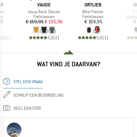
MERK
MERK
M
ER
VAUDE
ORTLIEB
O
Artikel
Artikel
Ar
ag
Aqua Back Deluxe
Bike-Packer
E-
tgroep
Productgroep
Productgroep
Produ
as
Fietstassen
Fietstassen
Bagag
ijs
Prijs
Verlaagde prijs
Prijs
95
€ 159,95
€ 135,96
€ 169,95
€
5,0
(
1
)
5,0
(
2
)
5,0
(
1
)
WAT VIND JE DAARVAN?
STEL EEN VRAAG
SCHRIJF EEN BEOORDELING
DEEL EEN FOTO