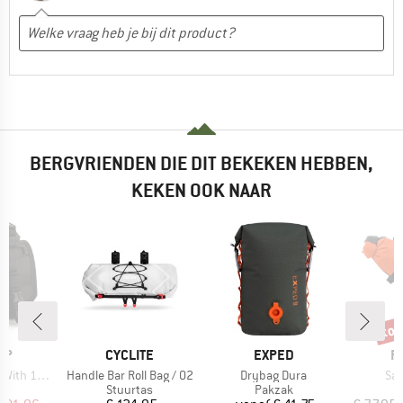
BERGVRIENDEN DIE DIT BEKEKEN HEBBEN,
KEKEN OOK NAAR
tot
Kort
MERK
MERK
M
AP
CYCLITE
EXPED
R
Artikel
Artikel
Art
4L Dry Bag
Handle Bar Roll Bag / 02
Drybag Dura
Sad
tgroep
Productgroep
Productgroep
P
as
Stuurtas
Pakzak
F