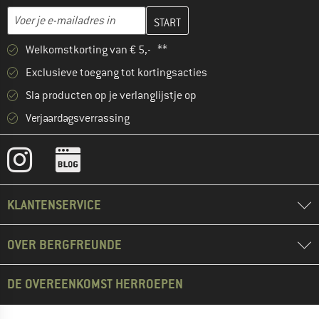
Vul je e-mailadres hier in en maak in de volgende stap je klanten
E-mailadres
Welkomstkorting van € 5,- **
Exclusieve toegang tot kortingsacties
Sla producten op je verlanglijstje op
Verjaardagsverrassing
KLANTENSERVICE
OVER BERGFREUNDE
DE OVEREENKOMST HERROEPEN