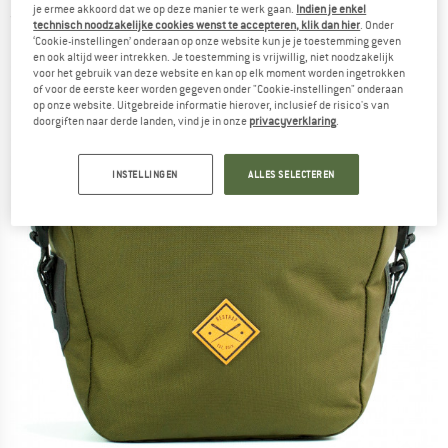
je ermee akkoord dat we op deze manier te werk gaan.
Indien je enkel
(0)
technisch noodzakelijke cookies wenst te accepteren, klik dan hier
. Onder
‘Cookie-instellingen’ onderaan op onze website kun je je toestemming geven
en ook altijd weer intrekken. Je toestemming is vrijwillig, niet noodzakelijk
voor het gebruik van deze website en kan op elk moment worden ingetrokken
of voor de eerste keer worden gegeven onder "Cookie-instellingen" onderaan
op onze website. Uitgebreide informatie hierover, inclusief de risico's van
doorgiften naar derde landen, vind je in onze
privacyverklaring
.
INSTELLINGEN
ALLES SELECTEREN