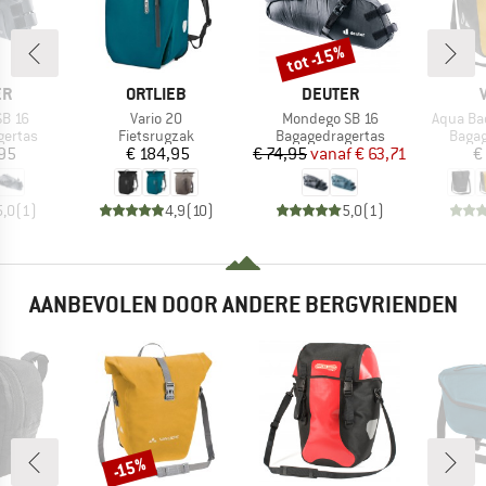
tot -15%
Korting
MERK
MERK
ER
ORTLIEB
DEUTER
Artikel
Artikel
Artikel
SB 16
Vario 20
Mondego SB 16
Aqua Ba
oep
Productgroep
Productgroep
Produ
gertas
Fietsrugzak
Bagagedragertas
Bagag
ijs
Prijs
Prijs
Verlaagde prijs
,95
€ 184,95
€ 74,95
vanaf
€ 63,71
€
5,0
(
1
)
4,9
(
10
)
5,0
(
1
)
AANBEVOLEN DOOR ANDERE BERGVRIENDEN
-15%
Korting