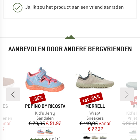
Ja, ik zou het product aan een vriend aanraden
AANBEVOLEN DOOR ANDERE BERGVRIENDEN
tot -35%
tot
-35%
Korting
Korting
Kort
MERK
MERK
ME
HOES
PEPINO BY RICOSTA
MERRELL
AF
el
Artikel
Artikel
Artikel
Kid's Jerry
Wrapt
Kid's 
ep
Productgroep
Productgroep
Produ
hoenen
Sandalen
Sneakers
Vrijet
ijs
rlaagde prijs
Prijs
Verlaagde prijs
Prijs
Verlaagde prijs
vanaf
€ 79,95
€ 51,97
€ 119,95
vanaf
€ 89,95
46
€ 77,97
5,0
(
1
)