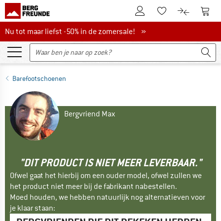
De klantenaccount
Naar
Naar de verlanglijs
Naar de pro
Nu tot maar liefst -50% in de zomersale!
Nu tot maar liefst -50% in de zomersale! »
Barefootschoenen
Bergvriend Max
"DIT PRODUCT IS NIET MEER LEVERBAAR."
Ofwel gaat het hierbij om een ouder model, ofwel zullen we
het product niet meer bij de fabrikant nabestellen.
Moed houden, we hebben natuurlijk nog alternatieven voor
je klaar staan: