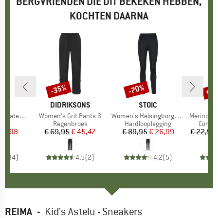
BERGVRIENDEN DIE DIT BEKEKEN HEBBEN,
KOCHTEN DAARNA
tot
-35%
-70%
Korting
Korting
Kort
K
C
MERK
DIDRIKSONS
MERK
STOIC
Steel Bottle 1L
Artikel
Women's Grit Pants 3
Artikel
Women's HelsingborgSt. Warm Tights
Artikel
Merino Light 
tgroep
les
Productgroep
Regenbroek
Productgroep
Hardlooplegging
Produ
Compr
ijs
rlaagde prijs
 13,98
€ 69,95
Prijs
Verlaagde prijs
€ 45,47
€ 89,95
Prijs
Verlaagde prijs
€ 26,99
€ 22,95
,5
(
34
)
4,5
(
2
)
4,2
(
5
)
REIMA
-
Kid's Astelu - Sneakers