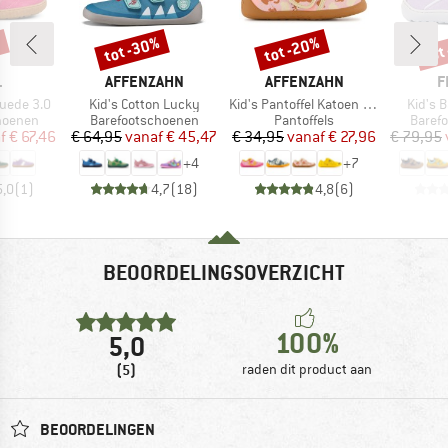
%
tot -30%
tot -20%
tot
Korting
Korting
Kort
K
MERK
MERK
M
L
AFFENZAHN
AFFENZAHN
F
Artikel
Artikel
Artikel
Suede 3.0
Kid's Cotton Lucky
Kid's Pantoffel Katoen Movy
Kid's 
ep
Productgroep
Productgroep
Produ
hoenen
Barefootschoenen
Pantoffels
Baref
ijs
rlaagde prijs
Prijs
Verlaagde prijs
Prijs
Verlaagde prijs
f
€ 67,46
€ 64,95
vanaf
€ 45,47
€ 34,95
vanaf
€ 27,96
€ 79,95
+
4
+
7
5,0
(
1
)
4,7
(
18
)
4,8
(
6
)
BEOORDELINGSOVERZICHT
100%
5,0
(5)
raden dit product aan
BEOORDELINGEN