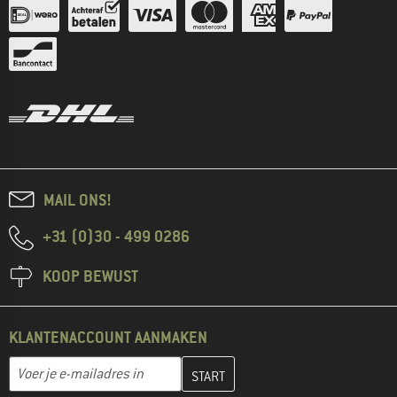
MAIL ONS!
+31 (0)30 - 499 0286
KOOP BEWUST
KLANTENACCOUNT AANMAKEN
Vul je e-mailadres hier in en maak in de volgende stap je klanten
E-mailadres