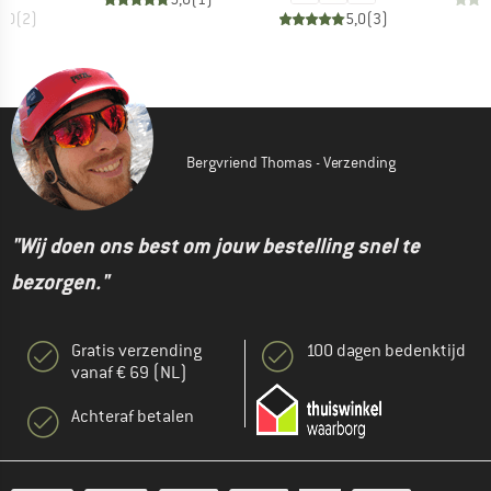
5,0
(
2
)
5,0
(
3
)
Bergvriend Thomas - Verzending
"Wij doen ons best om jouw bestelling snel te
bezorgen."
Gratis verzending
100 dagen bedenktijd
vanaf € 69 (NL)
Achteraf betalen