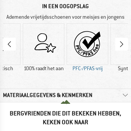
IN EEN OOGOPSLAG
Ademende vrijetijdsschoenen voor meisjes en jongens
etisch
100% raadt het aan
PFC-/PFAS-vrij
Synth
MATERIAALGEGEVENS & KENMERKEN
BERGVRIENDEN DIE DIT BEKEKEN HEBBEN,
KEKEN OOK NAAR