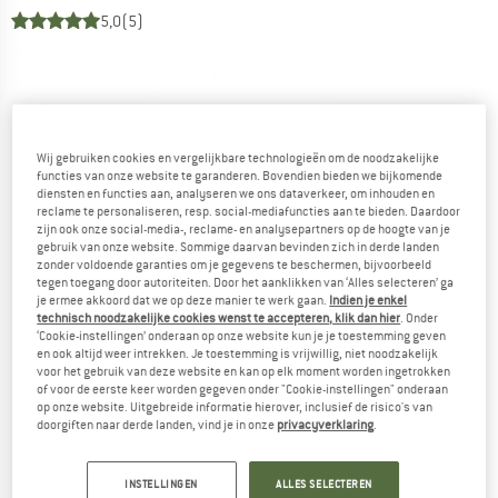
5,0
(5)
Wij gebruiken cookies en vergelijkbare technologieën om de noodzakelijke
functies van onze website te garanderen. Bovendien bieden we bijkomende
diensten en functies aan, analyseren we ons dataverkeer, om inhouden en
reclame te personaliseren, resp. social-mediafuncties aan te bieden. Daardoor
zijn ook onze social-media-, reclame- en analysepartners op de hoogte van je
gebruik van onze website. Sommige daarvan bevinden zich in derde landen
zonder voldoende garanties om je gegevens te beschermen, bijvoorbeeld
tegen toegang door autoriteiten. Door het aanklikken van ‘Alles selecteren’ ga
je ermee akkoord dat we op deze manier te werk gaan.
Indien je enkel
technisch noodzakelijke cookies wenst te accepteren, klik dan hier
. Onder
‘Cookie-instellingen’ onderaan op onze website kun je je toestemming geven
en ook altijd weer intrekken. Je toestemming is vrijwillig, niet noodzakelijk
voor het gebruik van deze website en kan op elk moment worden ingetrokken
of voor de eerste keer worden gegeven onder "Cookie-instellingen" onderaan
op onze website. Uitgebreide informatie hierover, inclusief de risico's van
doorgiften naar derde landen, vind je in onze
privacyverklaring
.
INSTELLINGEN
ALLES SELECTEREN