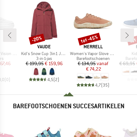
tot -45%
tot
-20%
Korting
Korting
Kort
K
MERK
MERK
VAUDE
MERRELL
Artikel
Artikel
Art
ion Alta
Kid's Snow Cup 3in1 Jacket III
Women's Vapor Glove 6 Leather
Kid
tgroep
Productgroep
Productgroep
Produ
rs
3-in-1-jas
Barefootschoenen
Baref
ijs
rlaagde prijs
Prijs
Verlaagde prijs
Prijs
Verlaagde prijs
 67,46
€ 199,95
€ 159,96
€ 134,95
vanaf
€ 69,95
€ 74,22
0,0
(
0
)
4,5
(
2
)
4,7
(
35
)
BAREFOOTSCHOENEN SUCCESARTIKELEN