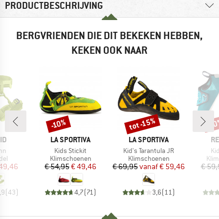
PRODUCTBESCHRIJVING
BERGVRIENDEN DIE DIT BEKEKEN HEBBEN,
KEKEN OOK NAAR
tot -15%
-10%
-1
Korting
Korting
Kort
MERK
MERK
M
ID
LA SPORTIVA
LA SPORTIVA
RE
Artikel
Artikel
Art
inn
Kids Stickit
Kid's Tarantula JR
Ki
groep
Productgroep
Productgroep
Prod
del
Klimschoenen
Klimschoenen
Kli
ijs
rlaagde prijs
Prijs
Verlaagde prijs
Prijs
Verlaagde prijs
49,46
€ 54,95
€ 49,46
€ 69,95
vanaf
€ 59,46
€ 59,
,9
(
43
)
4,7
(
71
)
3,6
(
11
)