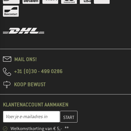
MAIL ONS!
+31 (0)30 - 499 0286
KOOP BEWUST
KLANTENACCOUNT AANMAKEN
Vul je e-mailadres hier in en maak in de volgende stap je klanten
E-mailadres
Welkomstkorting van € 5,- **