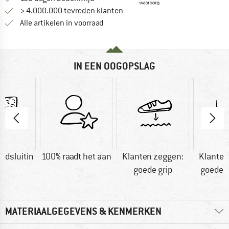
> 4.000.000 tevreden klanten
Alle artikelen in voorraad
IN EEN OOGOPSLAG
ndsluitin
100% raadt het aan
Klanten zeggen:
Klanten
g
goede grip
goede 
MATERIAALGEGEVENS & KENMERKEN