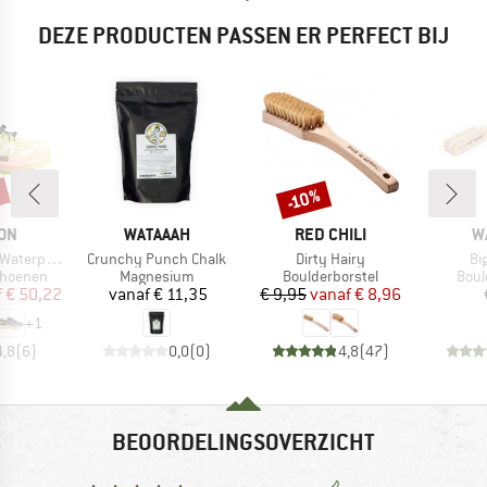
DEZE PRODUCTEN PASSEN ER PERFECT BIJ
%
-10%
Korting
MERK
MERK
M
ON
WATAAAH
RED CHILI
W
Artikel
Artikel
Art
aterproof
Crunchy Punch Chalk
Dirty Hairy
Bi
p
Productgroep
Productgroep
Prod
choenen
Magnesium
Boulderborstel
Boul
ijs
rlaagde prijs
Prijs
Prijs
Verlaagde prijs
f
€ 50,22
vanaf
€ 11,35
€ 9,95
vanaf
€ 8,96
+
1
4,8
(
6
)
0,0
(
0
)
4,8
(
47
)
BEOORDELINGSOVERZICHT