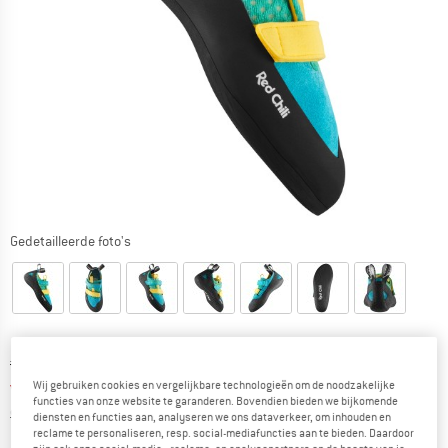
Gedetailleerde foto's
Oorspronkelijke prijs :
Prijs:
€
69,95
vanaf
€
52,46
Wij gebruiken cookies en vergelijkbare technologieën om de noodzakelijke
incl. BTW
functies van onze website te garanderen. Bovendien bieden we bijkomende
Informatie over de verzendkosten. Opent in een infov
excl. Verzendkosten
diensten en functies aan, analyseren we ons dataverkeer, om inhouden en
reclame te personaliseren, resp. social-mediafuncties aan te bieden. Daardoor