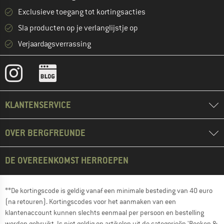
Exclusieve toegang tot kortingsacties
Sla producten op je verlanglijstje op
Verjaardagsverrassing
KLANTENSERVICE
OVER BERGFREUNDE
DE OVEREENKOMST HERROEPEN
**De kortingscode is geldig vanaf een minimale besteding van 40 euro
(na retouren). Kortingscodes voor het aanmaken van een
klantenaccount kunnen slechts eenmaal per persoon en bestelling
worden gebruikt. Is niet geldig op artikelen uit de categorieën 'Boeken &