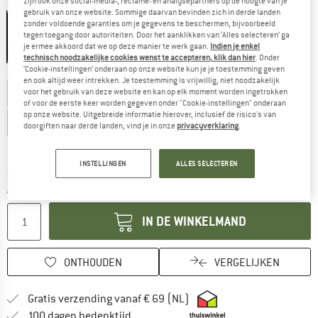
zijn ook onze social-media-, reclame- en analysepartners op de hoogte van je
Kleur:
Timberblue
gebruik van onze website. Sommige daarvan bevinden zich in derde landen
zonder voldoende garanties om je gegevens te beschermen, bijvoorbeeld
tegen toegang door autoriteiten. Door het aanklikken van ‘Alles selecteren’ ga
je ermee akkoord dat we op deze manier te werk gaan.
Indien je enkel
tot -25%
technisch noodzakelijke cookies wenst te accepteren, klik dan hier
. Onder
‘Cookie-instellingen’ onderaan op onze website kun je je toestemming geven
Kies een maat:
en ook altijd weer intrekken. Je toestemming is vrijwillig, niet noodzakelijk
EU
28
EU
29
EU
30
EU
31
EU
32
EU
33
voor het gebruik van deze website en kan op elk moment worden ingetrokken
of voor de eerste keer worden gegeven onder "Cookie-instellingen" onderaan
op onze website. Uitgebreide informatie hierover, inclusief de risico's van
EU
34
EU
35
EU
36
EU
37
EU
38
doorgiften naar derde landen, vind je in onze
privacyverklaring
.
Maattabel
Maatadvies
INSTELLINGEN
ALLES SELECTEREN
De link wordt geopend in een infovak en bevat le
Levertijd: 3-5 werkdagen
Aantal:
IN DE WINKELMAND
ONTHOUDEN
VERGELIJKEN
Vind hier de verzendinform
Gratis verzending vanaf € 69 (NL)
Vind de betalingsinformatie hier! Opent
100 dagen bedenktijd