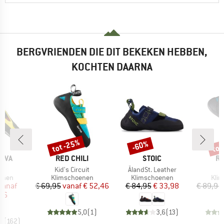
BERGVRIENDEN DIE DIT BEKEKEN HEBBEN,
KOCHTEN DAARNA
tot -25%
tot
-60%
Korting
Korting
Kort
MERK
MERK
M
TIVA
RED CHILI
STOIC
RE
Artikel
Artikel
A
ma
Kid's Circuit
ÅlandSt. Leather
C
roep
Productgroep
Productgroep
Prod
enen
Klimschoenen
Klimschoenen
Kli
ijs
rlaagde prijs
Prijs
Verlaagde prijs
Prijs
Verlaagde prijs
vanaf
€ 69,95
vanaf
€ 52,46
€ 84,95
€ 33,98
€ 89,95
,96
5,0
(
1
)
3,6
(
13
)
,7
(
162
)