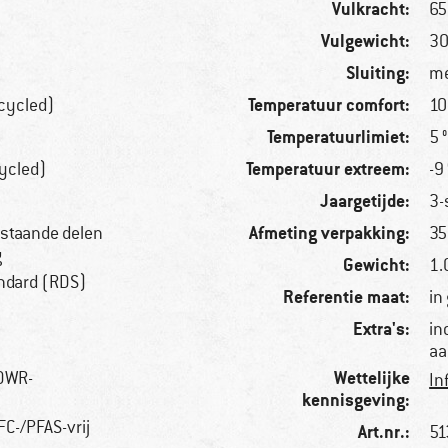
Vulkracht:
65
Vulgewicht:
30
Sluiting:
me
Temperatuur comfort:
cycled)
10
Temperatuurlimiet:
5 
Temperatuur extreem:
ycled)
-9
Jaargetijde:
3-
Afmeting verpakking:
bestaande delen
35
g
Gewicht:
1.
ndard (RDS)
Referentie maat:
in
Extra's:
in
aa
Wettelijke
 DWR-
In
kennisgeving:
C-/PFAS-vrij
Art.nr.:
51