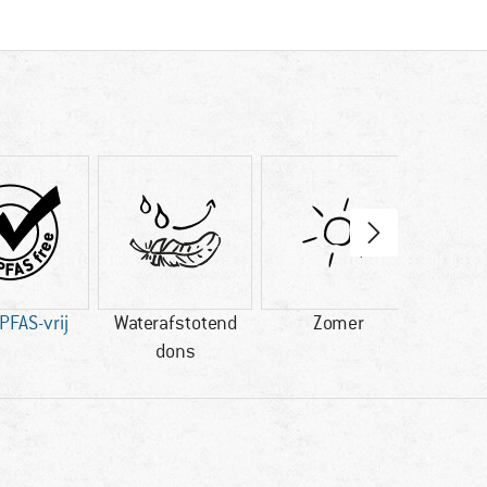
PFAS-vrij
Waterafstotend
Zomer
Drie
dons