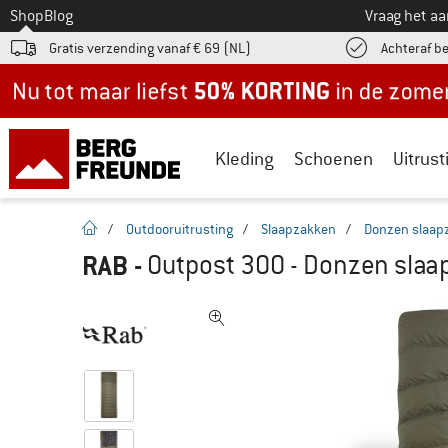
Naar
Shop
Blog
Vraag het a
Gratis verzending vanaf € 69 (NL)
Achteraf b
Nu tot maar liefst -50% in de zomersale!
Kleding
Schoenen
Uitrust
Startpagina
/
Outdooruitrusting
/
Slaapzakken
/
Donzen slaap
RAB
-
Outpost 300 - Donzen slaa