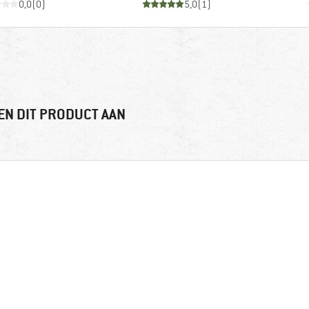
0,0
(
0
)
5,0
(
1
)
EN DIT PRODUCT AAN