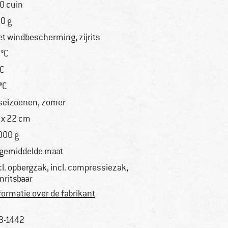
0 cuin
0 g
t windbescherming, zijrits
 °C
°C
 °C
seizoenen, zomer
 x 22 cm
000 g
 gemiddelde maat
cl. opbergzak, incl. compressiezak,
nritsbaar
formatie over de fabrikant
3-1442