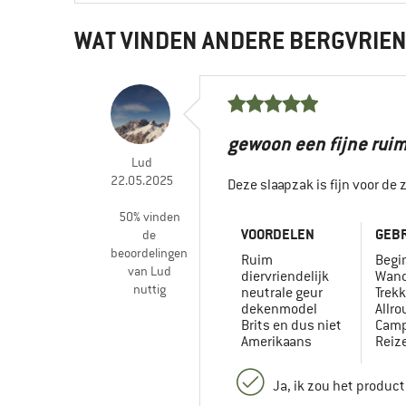
WAT VINDEN ANDERE BERGVRIE
gewoon een fijne rui
Lud
22.05.2025
Deze slaapzak is fijn voor de z
50% vinden
VOORDELEN
GEBR
de
beoordelingen
Ruim
Begi
van Lud
diervriendelijk
Wand
nuttig
neutrale geur
Trekk
dekenmodel
Allr
Brits en dus niet
Camp
Amerikaans
Reiz
Ja, ik zou het produc