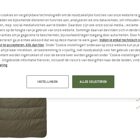
Va
n cookies en vergelijkbare technologieën om de noodzakelijke functies van onze website te 
eden we bijkomende diensten en functies aan, analyseren we ons dataverkeer, om inhouden 
n, resp. social-mediafuncties aan te bieden. Daardoor zijn ook onze social-media-, reclame-
Le
ers op de hoogte van je gebruik van onze website. Sommige daarvan bevinden zich in derde 
ranties om je gegevens te beschermen, bijvoorbeeld tegen toegang door autoriteiten. Door h
Aa
lecteren’ ga je ermee akkoord dat we op deze manier te werk gaan.
Indien je enkel technisch 
 te accepteren, klik dan hier
. Onder ‘Cookie-instellingen’ onderaan op onze website kun je 
altijd weer intrekken. Je toestemming is vrijwillig, niet noodzakelijk voor het gebruik van d
oment worden ingetrokken of voor de eerste keer worden gegeven onder "Cookie-instellingen
 Uitgebreide informatie hierover, inclusief de risico's van doorgiften naar derde landen, vind 
aring
.
INSTELLINGEN
ALLES SELECTEREN