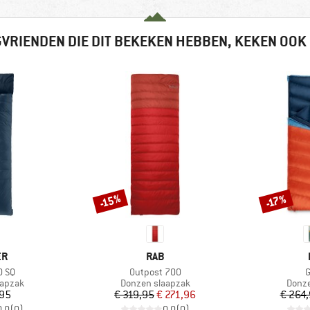
VRIENDEN DIE DIT BEKEKEN HEBBEN, KEKEN OOK
-15%
-17%
Korting
Korting
MERK
ER
RAB
Artikel
A
0 SQ
Outpost 700
G
oep
Productgroep
Produ
aapzak
Donzen slaapzak
Donze
ijs
Prijs
Verlaagde prijs
,95
€ 319,95
€ 271,96
€ 264
0,0
(
0
)
0,0
(
0
)