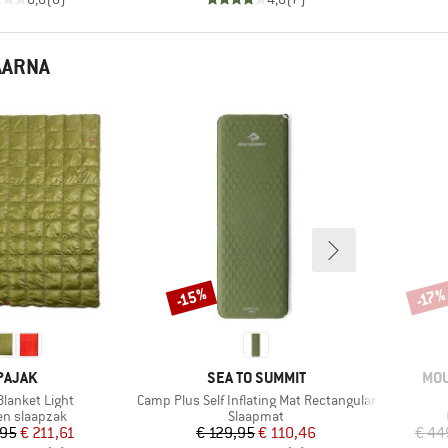
AARNA
-15%
-17
Korting
Korti
MERK
MERK
ME
PAJAK
SEA TO SUMMIT
MOU
Artikel
Blanket Light
Camp Plus Self Inflating Mat Rectangular
ctgroep
Productgroep
n slaapzak
Slaapmat
Prijs
Verlaagde prijs
Prijs
Verlaagde prijs
,95
€ 211,61
€ 129,95
€ 110,46
€ 44