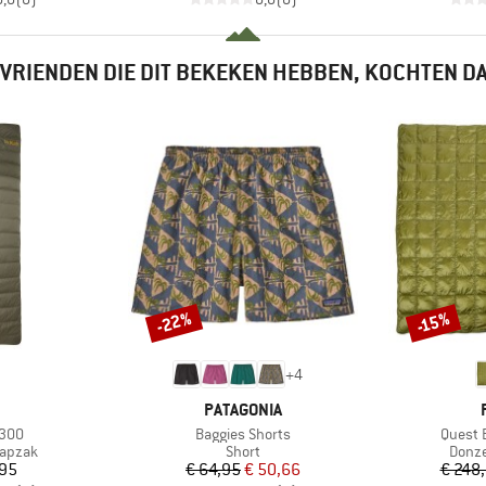
VRIENDEN DIE DIT BEKEKEN HEBBEN, KOCHTEN D
-22%
-15%
Korting
Korting
+
4
K
MERK
PATAGONIA
Artikel
Artikel
 300
Baggies Shorts
Quest 
oep
Productgroep
Produ
aapzak
Short
Donze
ijs
Prijs
Verlaagde prijs
,95
€ 64,95
€ 50,66
€ 248