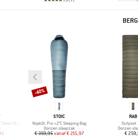
BERG
-40%
Korting
MERK
MER
T
STOIC
RAB
Artikel
Artikel
leeping Bag
NijakSt. Pro +2°C Sleeping Bag
Outpost
Productgroep
Productgr
k
Donzen slaapzak
Donzen sl
de prijs
Prijs
Verlaagde prijs
Pr
46
€ 359,95
vanaf
€ 215,97
€ 259