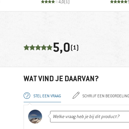
)
4,0
(
1
)
5,0
(1)
WAT VIND JE DAARVAN?
STEL EEN VRAAG
SCHRIJF EEN BEOORDELIN