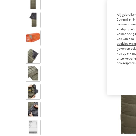
Wij gebruike
Bovendien bi
personalisere
analysepartn
voldoende ga
van ‘Alles se
cookies wenst
geven en ook 
kan op elk m
onze website.
privacyverkl