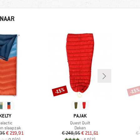
 NAAR
-15%
-15
Korting
Korti
MERK
MERK
KELTY
PAJAK
rtikel
Artikel
alactic
Quest Quilt
ctgroep
Productgroep
n slaapzak
Deken
Prijs
Verlaagde prijs
Prijs
Verlaagde prijs
,95
€ 219,91
€ 248,95
€ 211,61
€
0,0
(
0
)
4,0
(
7
)