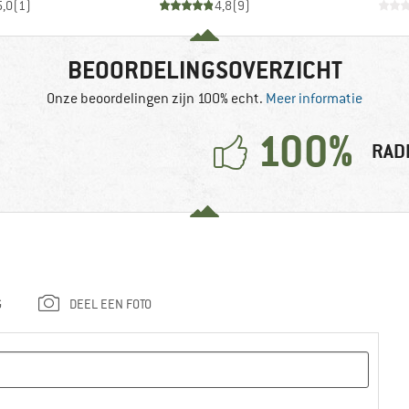
5,0
(
1
)
4,8
(
9
)
BEOORDELINGSOVERZICHT
Onze beoordelingen zijn 100% echt.
Meer informatie
100%
RAD
G
DEEL EEN FOTO