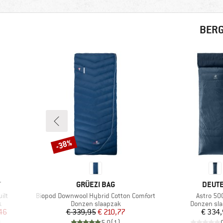
BERG
-38%
Korting
MERK
MERK
T
GRÜEZI BAG
DEUT
Artikel
Artikel
ilt
Biopod Downwool Hybrid Cotton Comfort
Astro 50
Productgroep
Productgr
k
Donzen slaapzak
Donzen sl
de prijs
Prijs
Verlaagde prijs
Pr
46
€ 339,95
€ 210,77
€ 334
)
5,0
(
1
)