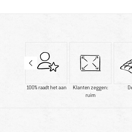
00 g
100% raadt het aan
Klanten zeggen:
D
ruim