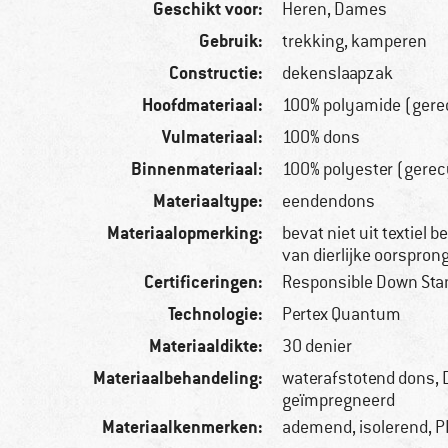
Geschikt voor:
Heren,
Dames
Gebruik:
trekking, kamperen
Constructie:
dekenslaapzak
Hoofdmateriaal:
100% polyamide (gere
Vulmateriaal:
100% dons
Binnenmateriaal:
100% polyester (gerec
Materiaaltype:
eendendons
Materiaalopmerking:
bevat niet uit textiel 
van dierlijke oorspron
Certificeringen:
Responsible Down Sta
Technologie:
Pertex Quantum
Materiaaldikte:
30 denier
Materiaalbehandeling:
waterafstotend dons,
geïmpregneerd
Materiaalkenmerken:
ademend, isolerend, PF