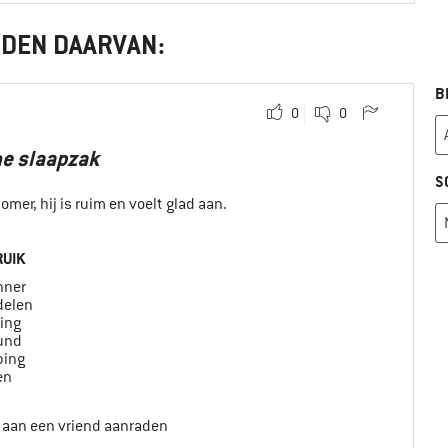
NDEN DAARVAN:
B
0
0
me slaapzak
S
omer, hij is ruim en voelt glad aan.
UIK
nner
elen
ing
ound
ing
en
t aan een vriend aanraden