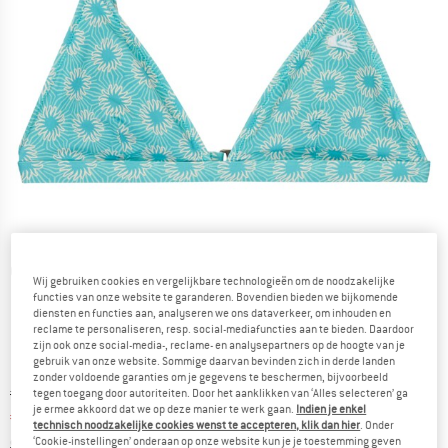
Gedetailleerde foto's
Wij gebruiken cookies en vergelijkbare technologieën om de noodzakelijke
functies van onze website te garanderen. Bovendien bieden we bijkomende
diensten en functies aan, analyseren we ons dataverkeer, om inhouden en
reclame te personaliseren, resp. social-mediafuncties aan te bieden. Daardoor
zijn ook onze social-media-, reclame- en analysepartners op de hoogte van je
gebruik van onze website. Sommige daarvan bevinden zich in derde landen
zonder voldoende garanties om je gegevens te beschermen, bijvoorbeeld
Oorspronkelijke prijs :
Prijs:
€
34,95
tegen toegang door autoriteiten. Door het aanklikken van ‘Alles selecteren’ ga
je ermee akkoord dat we op deze manier te werk gaan.
Indien je enkel
€
20,97
incl. BTW
technisch noodzakelijke cookies wenst te accepteren, klik dan hier
. Onder
Informatie over de verzendkosten. Opent in een infov
excl. Verzendkosten
‘Cookie-instellingen’ onderaan op onze website kun je je toestemming geven