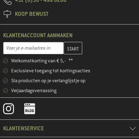
KOOP BEWUST
KLANTENACCOUNT AANMAKEN
Vul je e-mailadres hier in en maak in de volgende stap je klanten
E-mailadres
Welkomstkorting van € 5,- **
Exclusieve toegang tot kortingsacties
Sla producten op je verlanglijstje op
Verjaardagsverrassing
KLANTENSERVICE