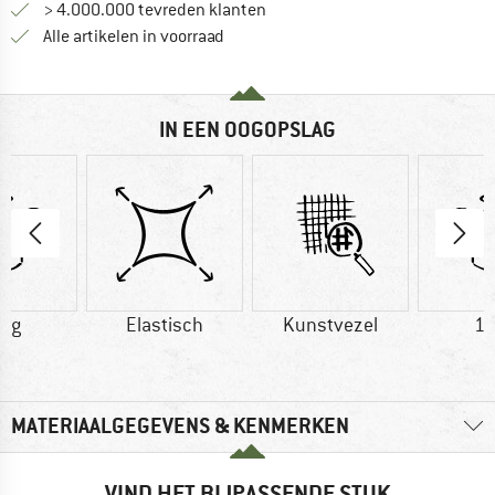
> 4.000.000 tevreden klanten
Alle artikelen in voorraad
IN EEN OOGOPSLAG
0 g
Elastisch
Kunstvezel
17
MATERIAALGEGEVENS & KENMERKEN
VIND HET BIJPASSENDE STUK