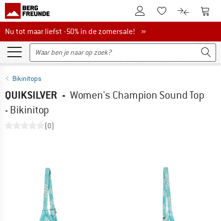
De klantenaccount
Naar
Naar de verlanglijs
Naar de pro
Nu tot maar liefst -50% in de zomersale!
Nu tot maar liefst -50% in de zomersale! »
Bikinitops
QUIKSILVER
-
Women's Champion Sound Top
- Bikinitop
(0)