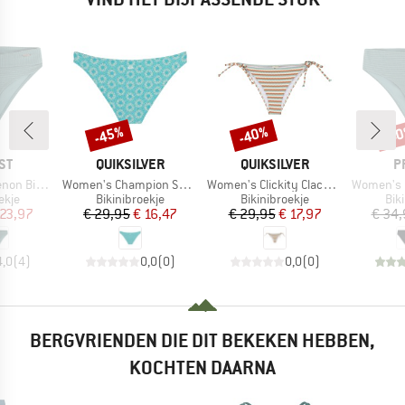
-45%
-40%
-4
Korting
Korting
Kort
MERK
MERK
M
ST
QUIKSILVER
QUIKSILVER
P
Artikel
Artikel
Artikel
ni Bottom
Women's Champion Sound Bottom
Women's Clickity Clack Bottom
Women's MIXAct
roep
Productgroep
Productgroep
Pro
ekje
Bikinibroekje
Bikinibroekje
Bik
ijs
rlaagde prijs
Prijs
Verlaagde prijs
Prijs
Verlaagde prijs
 23,97
€ 29,95
€ 16,47
€ 29,95
€ 17,97
€ 34,
4,0
(
4
)
0,0
(
0
)
0,0
(
0
)
BERGVRIENDEN DIE DIT BEKEKEN HEBBEN,
KOCHTEN DAARNA