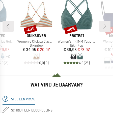
tot
-40%
-40%
Korting
Korting
Kort
MERK
MERK
M
TED
QUIKSILVER
PROTEST
MY
Artikel
Artikel
Artikel
Gullholma
Women's Clickity Clack Top
Women's PRTMM Patio Triangle
Women
tgroep
Productgroep
Productgroep
P
op
Bikinitop
Bikinitop
B
ijs
rlaagde prijs
Prijs
Verlaagde prijs
Prijs
Verlaagde prijs
 29,97
€ 34,95
€ 20,97
€ 39,95
€ 23,97
€ 10
€
+
2
5,0
(
2
)
0,0
(
0
)
4,9
(
23
)
WAT VIND JE DAARVAN?
STEL EEN VRAAG
SCHRIJF EEN BEOORDELING