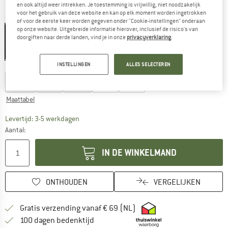
en ook altijd weer intrekken. Je toestemming is vrijwillig, niet noodzakelijk
voor het gebruik van deze website en kan op elk moment worden ingetrokken
Kleur:
Aqua Ocean Mayhem 20X20
of voor de eerste keer worden gegeven onder "Cookie-instellingen" onderaan
op onze website. Uitgebreide informatie hierover, inclusief de risico's van
doorgiften naar derde landen, vind je in onze
privacyverklaring
.
-40%
INSTELLINGEN
ALLES SELECTEREN
Kies een maat:
XS
S
M
L
XL
Maattabel
De link wordt geopend in een infovak en bevat le
Levertijd: 3-5 werkdagen
Aantal:
IN DE WINKELMAND
ONTHOUDEN
VERGELIJKEN
Vind hier de verzendinform
Gratis verzending vanaf € 69 (NL)
Vind de betalingsinformatie hier! Opent
100 dagen bedenktijd