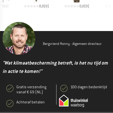
4,8
(
4
)
0,0
(
0
)
0,0
(
0
)
Bergvriend Ronny - Algemeen directeur
"Wat klimaatbescherming betreft, is het nu tijd om
in actie te komen!"
Gratis verzending
100 dagen bedenktijd
vanaf € 69 (NL)
Achteraf betalen