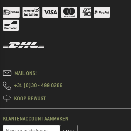
MAIL ONS!
+31 (0)30 - 499 0286
KOOP BEWUST
KLANTENACCOUNT AANMAKEN
Vul je e-mailadres hier in en maak in de volgende stap je klanten
E-mailadres