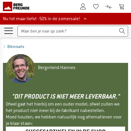
De klantenaccount
Naar
Naar de verlanglijs
Naar de pro
Nu tot maar liefst -50% in de zomersale!
Nu tot maar liefst -50% in de zomersale! »
Bikinisets
Bergvriend Hannes
"DIT PRODUCT IS NIET MEER LEVERBAAR."
Ofwel gaat het hierbij om een ouder model, ofwel zullen we
het product niet meer bij de fabrikant nabestellen.
Moed houden, we hebben natuurlijk nog alternatieven voor
je klaar staan: