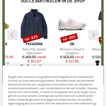
SUCCESARTIKELEN IN DE SHOP
%
tot -32%
tot -20%
tot
Korting
Korting
Kort
TOCK
MERK
PATAGONIA
MERK
ON
ME
HEB
 BF
Artikel
Retro Pile Jacket
Artikel
Women's Cloud 6
Artikel
MerinoMix150 Pi
tgroep
en
Productgroep
Fleecevest
Productgroep
Sneakers
Pr
Me
f
ijs
rlaagde prijs
€ 71,96
€ 149,95
Prijs
Verlaagde prijs
vanaf
€ 159,95
Prijs
Verlaagde prijs
vanaf
€ 59,95
€ 101,97
€ 127,96
+
6
+
1
+
9
,8
(
20
)
4,6
(
71
)
4,7
(
48
)
Wij gebruiken cookies en vergelijkbare technologieën om de noodzakelijke
functies van onze website te garanderen. Bovendien bieden we bijkomende
diensten en functies aan, analyseren we ons dataverkeer, om inhouden en
reclame te personaliseren, resp. social-mediafuncties aan te bieden. Daardoor
zijn ook onze social-media-, reclame- en analysepartners op de hoogte van je
PROTEST
-
Women's PRTLucia Halter Bikini C-
gebruik van onze website. Sommige daarvan bevinden zich in derde landen
zonder voldoende garanties om je gegevens te beschermen, bijvoorbeeld
Cup - Bikini
tegen toegang door autoriteiten. Door het aanklikken van ‘Alles selecteren’ ga