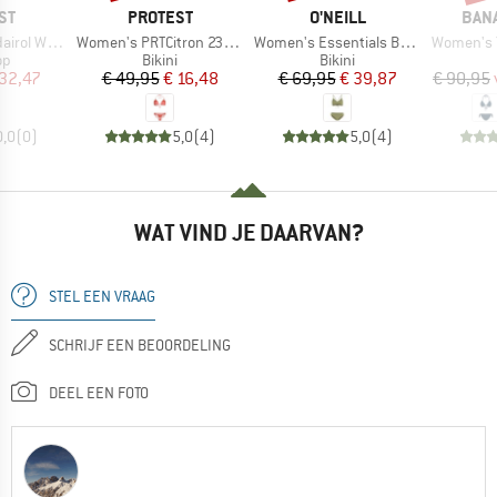
MERK
MERK
MER
ST
PROTEST
O'NEILL
BAN
Artikel
Artikel
Artikel
 Bikini Top
Women's PRTCitron 23 Triangle Bikini
Women's Essentials Baay Maoi Bikini Set
Women's Yer
tgroep
Productgroep
Productgroep
op
Bikini
Bikini
ijs
rlaagde prijs
Prijs
Verlaagde prijs
Prijs
Verlaagde prijs
 32,47
€ 49,95
€ 16,48
€ 69,95
€ 39,87
€ 90,95
0,0
(
0
)
5,0
(
4
)
5,0
(
4
)
WAT VIND JE DAARVAN?
STEL EEN VRAAG
SCHRIJF EEN BEOORDELING
DEEL EEN FOTO