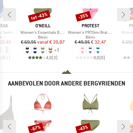
tot -43%
-35%
-3
Korting
Korting
Kort
MERK
MERK
M
PEAK
O'NEILL
PROTEST
P
Artikel
Artikel
Artikel
Swimsuit
Women's Essentials Baay Maoi Bikini Set
Women's PRTDimi Bralette Bikini
Women
ctgroep
Productgroep
Productgroep
k
Bikini
Bikini
ijs
rlaagde prijs
Prijs
Verlaagde prijs
Prijs
Verlaagde prijs
 13,49
€ 69,95
vanaf
€ 39,87
€ 49,95
€ 32,47
€ 59,
+
3
5,0
(
1
)
4,0
(
3
)
0,0
(
0
)
AANBEVOLEN DOOR ANDERE BERGVRIENDEN
tot
-67%
-43%
Korting
Korting
Kort