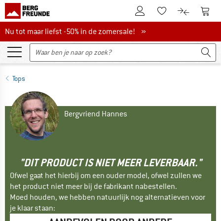
De klantenaccount
Naar
Naar de verlanglijs
Naar de pro
Nu tot maar liefst -50% in de zomersale!
Nu tot maar liefst -50% in de zomersale! »
Tops
Bergvriend Hannes
"DIT PRODUCT IS NIET MEER LEVERBAAR."
Ofwel gaat het hierbij om een ouder model, ofwel zullen we
het product niet meer bij de fabrikant nabestellen.
Moed houden, we hebben natuurlijk nog alternatieven voor
je klaar staan: