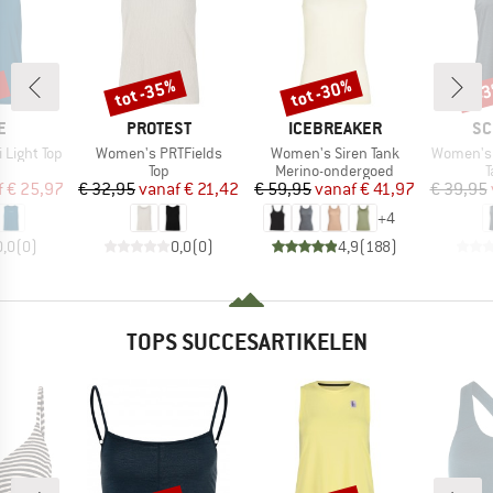
%
tot -35%
tot -30%
-4
Korting
Korting
Kort
MERK
MERK
ME
E
PROTEST
ICEBREAKER
SC
Artikel
Artikel
Artikel
Light Top
Women's PRTFields
Women's Siren Tank
Women's 
ductgroep
Productgroep
Productgroep
P
Top
Merino-ondergoed
T
ijs
rlaagde prijs
Prijs
Verlaagde prijs
Prijs
Verlaagde prijs
f
€ 25,97
€ 32,95
vanaf
€ 21,42
€ 59,95
vanaf
€ 41,97
€ 39,95
+
4
0,0
(
0
)
0,0
(
0
)
4,9
(
188
)
TOPS SUCCESARTIKELEN