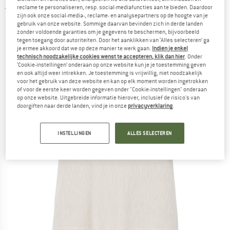
reclame te personaliseren, resp. social-mediafuncties aan te bieden. Daardoor
4,0
(1)
zijn ook onze social-media-, reclame- en analysepartners op de hoogte van je
gebruik van onze website. Sommige daarvan bevinden zich in derde landen
zonder voldoende garanties om je gegevens te beschermen, bijvoorbeeld
tegen toegang door autoriteiten. Door het aanklikken van ‘Alles selecteren’ ga
je ermee akkoord dat we op deze manier te werk gaan.
Indien je enkel
technisch noodzakelijke cookies wenst te accepteren, klik dan hier
. Onder
‘Cookie-instellingen’ onderaan op onze website kun je je toestemming geven
en ook altijd weer intrekken. Je toestemming is vrijwillig, niet noodzakelijk
voor het gebruik van deze website en kan op elk moment worden ingetrokken
of voor de eerste keer worden gegeven onder "Cookie-instellingen" onderaan
op onze website. Uitgebreide informatie hierover, inclusief de risico's van
doorgiften naar derde landen, vind je in onze
privacyverklaring
.
INSTELLINGEN
ALLES SELECTEREN