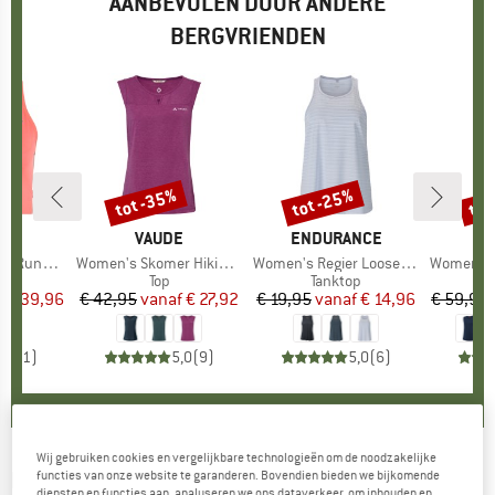
AANBEVOLEN DOOR ANDERE
BERGVRIENDEN
%
tot -35%
tot -25%
tot
Korting
Korting
Kort
AS
MERK
VAUDE
MERK
ENDURANCE
M
L
cket Crop Top
Artikel
Women's Skomer Hiking Top
Artikel
Women's Regier Loose Fit Top
Artikel
Women's Loose T
tgroep
eha
Productgroep
Top
Productgroep
Tanktop
Pr
Me
f
ijs
rlaagde prijs
€ 39,96
€ 42,95
vanaf
Prijs
Verlaagde prijs
€ 27,92
€ 19,95
vanaf
Prijs
Verlaagde prijs
€ 14,96
€ 59,95
5,0
(
1
)
5,0
(
9
)
5,0
(
6
)
Wij gebruiken cookies en vergelijkbare technologieën om de noodzakelijke
PROTEST
-
Women's Prtfield Singlet - Top
functies van onze website te garanderen. Bovendien bieden we bijkomende
diensten en functies aan, analyseren we ons dataverkeer, om inhouden en