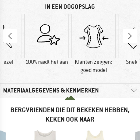
IN EEN OOGOPSLAG
vezel
100% raadt het aan
Klanten zeggen:
Sneld
goed model
MATERIAALGEGEVENS & KENMERKEN
BERGVRIENDEN DIE DIT BEKEKEN HEBBEN,
KEKEN OOK NAAR