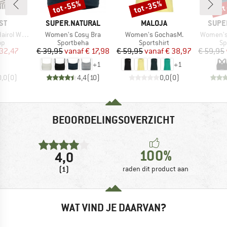
tot -55%
tot -35%
tot
Korting
Korting
Kort
MERK
MERK
MERK
ST
SUPER.NATURAL
MALOJA
SUPE
Artikel
Artikel
Artikel
 Bikini Top
Women's Cosy Bra
Women's GochasM.
Women's 
tgroep
Productgroep
Productgroep
Pr
op
Sportbeha
Sportshirt
Sp
ijs
rlaagde prijs
Prijs
Verlaagde prijs
Prijs
Verlaagde prijs
 32,47
€ 39,95
vanaf
€ 17,98
€ 59,95
vanaf
€ 38,97
€ 59,95
+
1
+
1
0,0
(
0
)
4,4
(
10
)
0,0
(
0
)
BEOORDELINGSOVERZICHT
100%
4,0
(1)
raden dit product aan
WAT VIND JE DAARVAN?