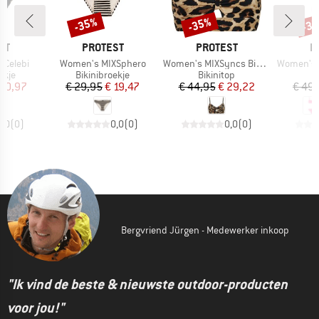
-35%
-35%
-3
Korting
Korting
Kort
MERK
MERK
M
ST
PROTEST
PROTEST
P
Artikel
Artikel
Artikel
XCelebi
Women's MIXSphero
Women's MIXSyncs Bikini Top
Women's PRTDi
roep
Productgroep
Productgroep
ekje
Bikinibroekje
Bikinitop
ijs
rlaagde prijs
Prijs
Verlaagde prijs
Prijs
Verlaagde prijs
 20,97
€ 29,95
€ 19,47
€ 44,95
€ 29,22
€ 49
0,0
(
0
)
0,0
(
0
)
0,0
(
0
)
Bergvriend Jürgen - Medewerker inkoop
"Ik vind de beste & nieuwste outdoor-producten
voor jou!"