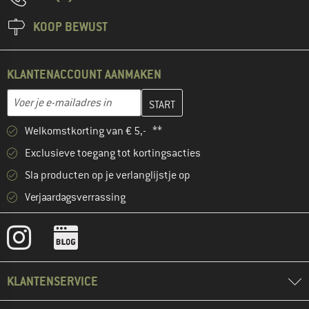
KOOP BEWUST
KLANTENACCOUNT AANMAKEN
Vul je e-mailadres hier in en maak in de volgende stap je klanten
E-mailadres
Welkomstkorting van € 5,- **
Exclusieve toegang tot kortingsacties
Sla producten op je verlanglijstje op
Verjaardagsverrassing
KLANTENSERVICE