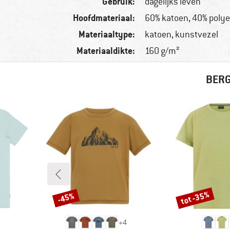
Gebruik:
dagelijks leven
Hoofdmateriaal:
60% katoen, 40% polye
Materiaaltype:
katoen, kunstvezel
Materiaaldikte:
160 g/m²
BERG
tot -35%
-45%
Korting
Korting
+
4