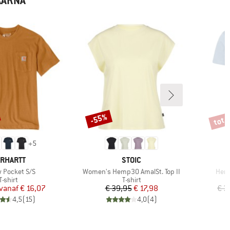
AARNA
tot 
-55%
Korting
Korti
+
5
ERK
MERK
RHARTT
STOIC
Artikel
Artik
 Pocket S/S
Women's Hemp30 AmalSt. Top II
Hemp
Productgroep
Productgroep
T-shirt
T-shirt
Prijs
Verlaagde prijs
Prijs
Verlaagde prijs
vanaf
€ 16,07
€ 39,95
€ 17,98
€ 3
4,5
(
15
)
4,0
(
4
)