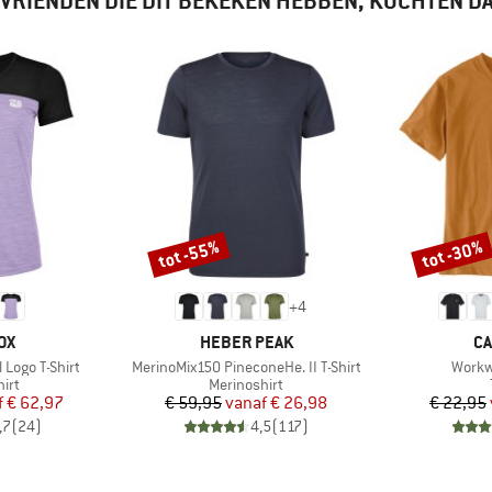
VRIENDEN DIE DIT BEKEKEN HEBBEN, KOCHTEN D
tot -55%
tot -30%
Korting
Korting
+
4
MERK
M
OX
HEBER PEAK
CA
Artikel
Artikel
Logo T-Shirt
MerinoMix150 PineconeHe. II T-Shirt
Workw
groep
Productgroep
irt
Merinoshirt
ijs
rlaagde prijs
Prijs
Verlaagde prijs
f
€ 62,97
€ 59,95
vanaf
€ 26,98
€ 22,95
,7
(
24
)
4,5
(
117
)