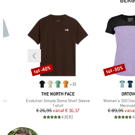
BERG
tot -40%
tot -30%
Korting
Korting
+
10
MERK
MERK
L
THE NORTH FACE
ORTOV
Artikel
Artikel
 Tee
Evolution Simple Dome Short Sleeve
Women's 150 Cool 
Productgroep
Product
T-shirt
Merinosh
de prijs
Prijs
Verlaagde prijs
Pr
Ve
7
€ 26,95
vanaf
€ 16,17
€ 89,95
vana
)
4,8
(
8
)
4