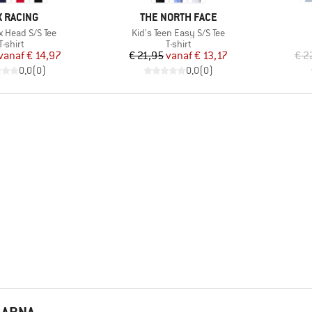
RK
MERK
X RACING
THE NORTH FACE
Artikel
x Head S/S Tee
Kid's Teen Easy S/S Tee
Productgroep
Productgroep
T-shirt
T-shirt
Prijs
Verlaagde prijs
Prijs
Verlaagde prijs
vanaf
€ 14,97
€ 21,95
vanaf
€ 13,17
€ 2
0,0
(
0
)
0,0
(
0
)