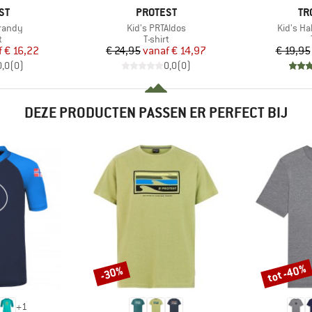
MERK
ME
ST
PROTEST
TR
Artikel
Artikel
Brandy
Kid's PRTAldos
Kid's Hal
ctgroep
Productgroep
t
T-shirt
ijs
rlaagde prijs
Prijs
Verlaagde prijs
f
€ 16,22
€ 24,95
vanaf
€ 14,97
€ 19,95
0,0
(
0
)
0,0
(
0
)
DEZE PRODUCTEN PASSEN ER PERFECT BIJ
tot -40%
-30%
Korting
Korting
+
1