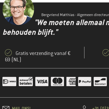
Bergvriend Matthias - Algemeen directeur
"We moeten allemaal m
behouden blijft."
Gratis verzending vanaf €
69 (NL)
MAIL ONS!
+31 (0)3