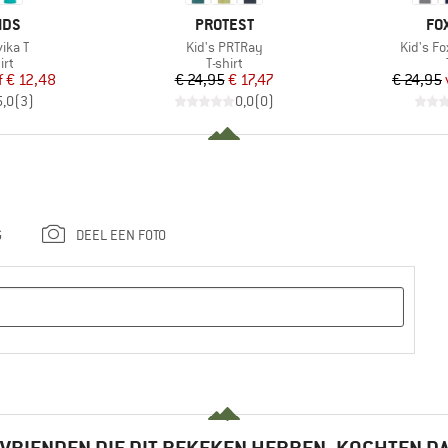
MERK
ME
IDS
PROTEST
FO
Artikel
Artikel
vika T
Kid's PRTRay
Kid's Fo
tgroep
Productgroep
irt
T-shirt
ijs
rlaagde prijs
Prijs
Verlaagde prijs
f
€ 12,48
€ 24,95
€ 17,47
€ 24,95
5,0
(
3
)
0,0
(
0
)
G
DEEL EEN FOTO