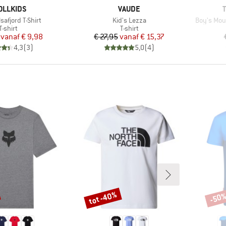
RK
MERK
OLLKIDS
VAUDE
Artikel
Artikel
safjord T-Shirt
Kid's Lezza
Boy's Moun
Productgroep
Productgroep
T-shirt
T-shirt
Prijs
Verlaagde prijs
Prijs
Verlaagde prijs
vanaf
€ 9,98
€ 27,95
vanaf
€ 15,37
4,3
(
3
)
5,0
(
4
)
tot -40%
-50
Korting
Korti