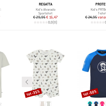
MERK
MERK
REGATTA
PROTE
Artikel
Artikel
S
Kid's Alvarado
Kid's PRT
oep
Productgroep
Produ
Sportshirt
T-shir
de prijs
Prijs
Verlaagde prijs
Pr
Ve
7
€ 29,95
€ 16,47
€ 24,95
vana
)
0,0
(
0
)
tot -35%
tot -50%
Korting
Korting
2