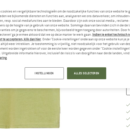
Ki
n cookies en vergelijkbare technologieën om de noodzakelijke functies van onze website te 
eden we bijkomende diensten en functies aan, analyseren we ons dataverkeer, om inhouden 
n, resp. social-mediafuncties aan te bieden. Daardoor zijn ook onze social-media-, reclame-
ers op de hoogte van je gebruik van onze website. Sommige daarvan bevinden zich in derde 
ranties om je gegevens te beschermen, bijvoorbeeld tegen toegang door autoriteiten. Door h
lecteren’ ga je ermee akkoord dat we op deze manier te werk gaan.
Indien je enkel technisch 
 te accepteren, klik dan hier
. Onder ‘Cookie-instellingen’ onderaan op onze website kun je 
M
altijd weer intrekken. Je toestemming is vrijwillig, niet noodzakelijk voor het gebruik van d
oment worden ingetrokken of voor de eerste keer worden gegeven onder "Cookie-instellingen
Le
 Uitgebreide informatie hierover, inclusief de risico's van doorgiften naar derde landen, vind 
aring
.
Aa
INSTELLINGEN
ALLES SELECTEREN