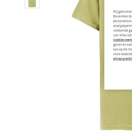
Wij gebruike
Bovendien bi
personalisere
analysepartn
voldoende ga
van ‘Alles se
cookies wenst
geven en ook 
kan op elk m
onze website.
privacyverkl