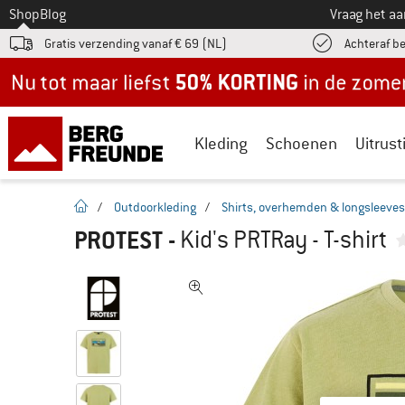
Naar
Shop
Blog
Vraag het a
Gratis verzending vanaf € 69 (NL)
Achteraf b
Nu tot maar liefst -50% in de zomersale!
Kleding
Schoenen
Uitrust
Startpagina
/
Outdoorkleding
/
Shirts, overhemden & longsleeves
PROTEST
-
Kid's PRTRay - T-shirt