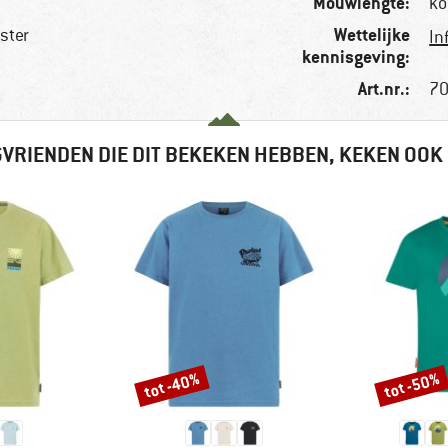
Mouwlengte:
ko
Wettelijke
ster
In
kennisgeving:
Art.nr.:
70
VRIENDEN DIE DIT BEKEKEN HEBBEN, KEKEN OOK
tot -40%
tot -50%
Korting
Korting