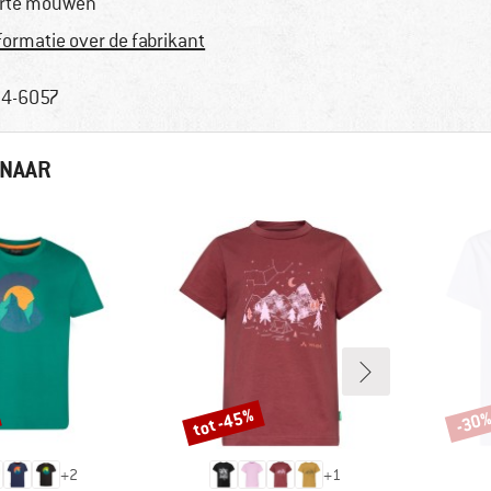
rte mouwen
formatie over de fabrikant
4-6057
 NAAR
tot -45%
-30
Korting
Korti
+
2
+
1