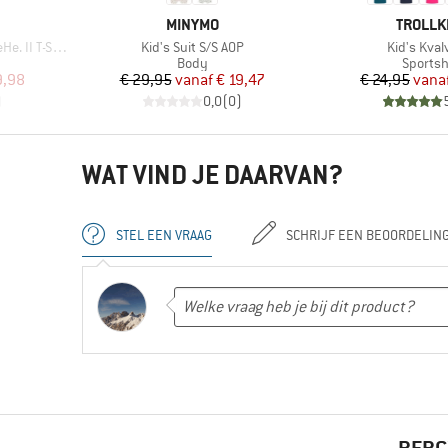
MERK
MERK
MINYMO
TROLLK
Artikel
Artikel
II T-Shirt
Kid's Suit S/S AOP
Kid's Kval
Productgroep
Produc
Body
Sportsh
de prijs
Prijs
Verlaagde prijs
Pr
Ve
9,98
€ 29,95
vanaf
€ 19,47
€ 24,95
vana
)
0,0
(
0
)
WAT VIND JE DAARVAN?
STEL EEN VRAAG
SCHRIJF EEN BEOORDELIN