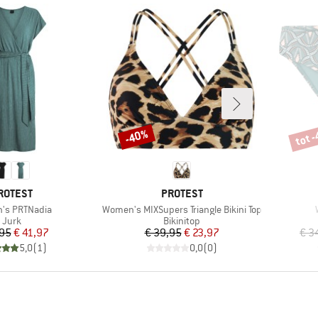
tot 
-40%
Korting
Korti
ERK
MERK
ROTEST
PROTEST
Artikel
A
's PRTNadia
Women's MIXSupers Triangle Bikini Top
Productgroep
Productgroep
Jurk
Bikinitop
Prijs
Verlaagde prijs
Prijs
Verlaagde prijs
,95
€ 41,97
€ 39,95
€ 23,97
€ 3
5,0
(
1
)
0,0
(
0
)