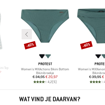
-40%
-40%
Korting
Korting
MERK
MERK
PROTEST
PROTE
ni Top
Artikel
Artikel
Women's MIXActions Bikini Bottom
Women's MIXXenon 
de prijs
7
Productgroep
Productg
Bikinibroekje
Bikinibro
Prijs
Verlaagde prijs
Pr
Ve
€ 34,95
€ 20,97
€ 39,95
€
)
4,2
(
5
)
WAT VIND JE DAARVAN?