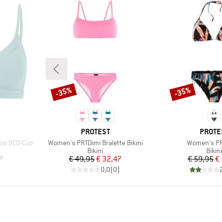
-35%
-35%
Korting
Korting
MERK
MERK
PROTEST
PROTE
Artikel
Artikel
Top BCD-Cup
Women's PRTDimi Bralette Bikini
Women's PR
ep
Productgroep
Prod
Bikini
Bikini
de prijs
Prijs
Verlaagde prijs
Pr
Ve
7
€ 49,95
€ 32,47
€ 59,95
€
)
0,0
(
0
)