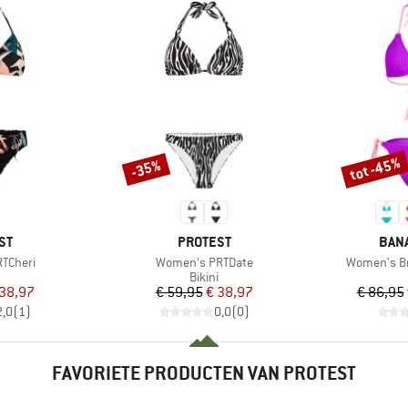
tot -45%
-35%
Korting
Korting
MERK
MER
ST
PROTEST
BAN
Artikel
Artikel
TCheri
Women's PRTDate
Women's Br
uctgroep
Productgroep
Bikini
ijs
rlaagde prijs
Prijs
Verlaagde prijs
 38,97
€ 59,95
€ 38,97
€ 86,95
2,0
(
1
)
0,0
(
0
)
FAVORIETE PRODUCTEN VAN PROTEST