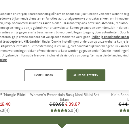
n cookies en vergelijkbare technologieën om de noodzakelijke functies van onze website te 
eden we bijkomende diensten en functies aan, analyseren we ons dataverkeer, om inhouden 
n, resp. social-mediafuncties aan te bieden. Daardoor zijn ook onze social-media-, reclame-
ers op de hoogte van je gebruik van onze website. Sommige daarvan bevinden zich in derde 
ranties om je gegevens te beschermen, bijvoorbeeld tegen toegang door autoriteiten. Door h
lecteren’ ga je ermee akkoord dat we op deze manier te werk gaan.
Indien je enkel technisch 
 te accepteren, klik dan hier
. Onder ‘Cookie-instellingen’ onderaan op onze website kun je 
altijd weer intrekken. Je toestemming is vrijwillig, niet noodzakelijk voor het gebruik van d
oment worden ingetrokken of voor de eerste keer worden gegeven onder "Cookie-instellingen
 Uitgebreide informatie hierover, inclusief de risico's van doorgiften naar derde landen, vind 
aring
.
-43%
-70%
Korting
Korting
INSTELLINGEN
ALLES SELECTEREN
ST
MERK
O'NEILL
ME
HEB
 Triangle Bikini
Artikel
Women's Essentials Baay Maoi Bikini Set
Artikel
Kid's Sea
uctgroep
Productgroep
Bikini
ijs
rlaagde prijs
 16,48
€ 69,95
Prijs
Verlaagde prijs
€ 39,87
€ 44
5,0
(
4
)
5,0
(
4
)