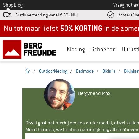
Naar
Shop
Blog
Vraag het a
Gratis verzending vanaf € 69 (NL)
Achteraf b
Nu tot maar liefst -50% in de zomersale!
Kleding
Schoenen
Uitrust
Startpagina
/
Outdoorkleding
/
Badmode
/
Bikini's
/
Bikinise
Bergvriend Max
Ofwel gaat het hierbij om een ouder model, ofwel zullen
Moed houden, we hebben natuurlijk nog alternatieven v