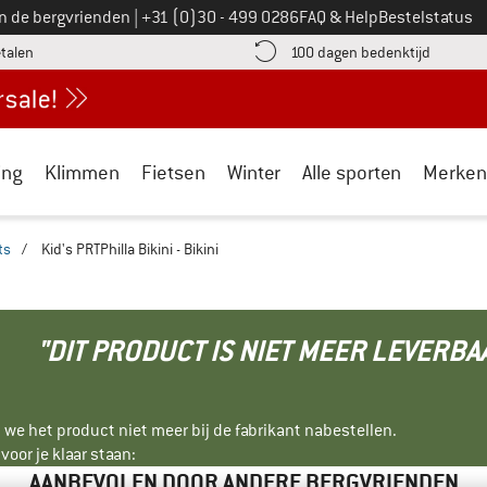
Bel ons op
an de bergvrienden
|
+31 (0)30 - 499 0286
FAQ & Help
Bestelstatus
vind de betalingsinformatie hier! Opent in een infovak
Vind de b
etalen
100 dagen bedenktijd
ing
Klimmen
Fietsen
Winter
Alle sporten
Merken
ts
/
Kid's PRTPhilla Bikini - Bikini
"DIT PRODUCT IS NIET MEER LEVERBA
 we het product niet meer bij de fabrikant nabestellen.
oor je klaar staan:
AANBEVOLEN DOOR ANDERE BERGVRIENDEN