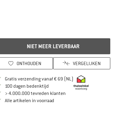
NIET MEER LEVERBAAR
ONTHOUDEN
VERGELIJKEN
Vind hier de verzendinformatie
Gratis verzending vanaf € 69 (NL)
Vind de betalingsinformatie hier! Opent in
100 dagen bedenktijd
> 4.000.000 tevreden klanten
Alle artikelen in voorraad