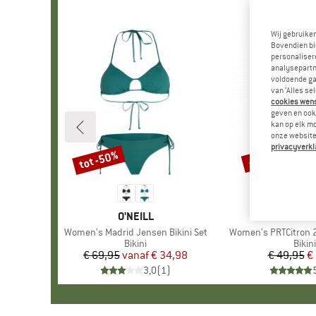
Wij gebruike
Bovendien bi
personalisere
analysepartn
voldoende ga
van ‘Alles se
cookies wenst
geven en ook 
kan op elk m
onze website.
privacyverkl
tot -50%
-67%
Korting
Korting
MERK
O'NEILL
MERK
PROTE
Artikel
Women's Madrid Jensen Bikini Set
Artikel
Women's PRTCitron 23
Productgroep
Bikini
Prod
Bikini
€ 69,95
vanaf
Prijs
Verlaagde prijs
€ 34,98
€ 49,95
Pr
Ve
€
3,0
(
1
)