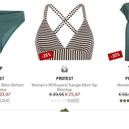
-35%
-30%
Korting
Korting
MERK
M
ST
PROTEST
P
Artikel
Artikel
Bikini Bottom
Women's MIXSuperol Triangle Bikini Top
Women
roep
Productgroep
ekje
Bikinitop
ijs
rlaagde prijs
Prijs
Verlaagde prijs
 23,97
€ 39,95
€ 25,97
€ 59
4,0
(
4
)
0,0
(
0
)