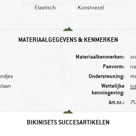
Elastisch
Kunstvezel
MATERIAALGEGEVENS & KENMERKEN
Materiaalkenmerken:
sn
Pasvorm:
na
Ondersteuning:
andjes
m
Wettelijke
staan
In
kennisgeving:
Art.nr.:
75
BIKINISETS SUCCESARTIKELEN