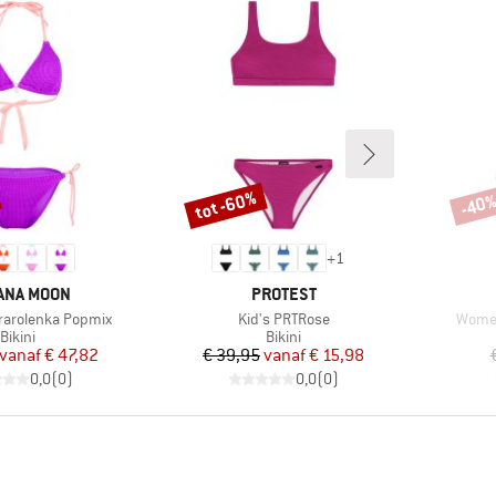
tot -60%
-40
Korting
Korti
+
1
K
MERK
ANA MOON
PROTEST
Artikel
Artikel
arolenka Popmix
Kid's PRTRose
Women
Productgroep
Productgroep
Bikini
Bikini
Prijs
Verlaagde prijs
Prijs
Verlaagde prijs
vanaf
€ 47,82
€ 39,95
vanaf
€ 15,98
0,0
(
0
)
0,0
(
0
)