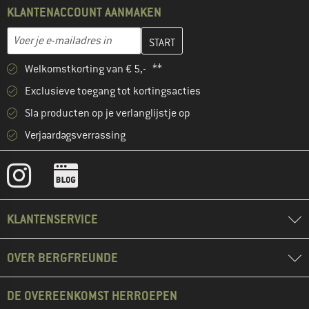
KLANTENACCOUNT AANMAKEN
Vul je e-mailadres hier in en maak in de volgende stap je klanten
E-mailadres
Welkomstkorting van € 5,- **
Exclusieve toegang tot kortingsacties
Sla producten op je verlanglijstje op
Verjaardagsverrassing
KLANTENSERVICE
OVER BERGFREUNDE
DE OVEREENKOMST HERROEPEN