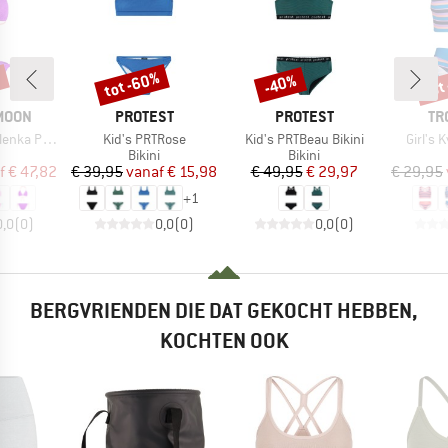
%
tot -60%
tot
-40%
Korting
Korting
Kort
MERK
MERK
ME
MOON
PROTEST
PROTEST
TR
Artikel
Artikel
Artikel
a Popmix
Kid's PRTRose
Kid's PRTBeau Bikini
Girl's 
uctgroep
Productgroep
Productgroep
Bikini
Bikini
ijs
rlaagde prijs
Prijs
Verlaagde prijs
Prijs
Verlaagde prijs
f
€ 47,82
€ 39,95
vanaf
€ 15,98
€ 49,95
€ 29,97
€ 29,95
+
1
0,0
(
0
)
0,0
(
0
)
0,0
(
0
)
BERGVRIENDEN DIE DAT GEKOCHT HEBBEN,
KOCHTEN OOK