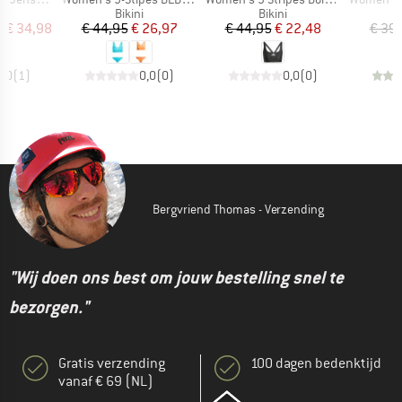
uctgroep
Productgroep
Productgroep
Bikini
Bikini
ijs
rlaagde prijs
Prijs
Verlaagde prijs
Prijs
Verlaagde prijs
f
€ 34,98
€ 44,95
€ 26,97
€ 44,95
€ 22,48
€ 39
3,0
(
1
)
0,0
(
0
)
0,0
(
0
)
Bergvriend Thomas - Verzending
"Wij doen ons best om jouw bestelling snel te
bezorgen."
Gratis verzending
100 dagen bedenktijd
vanaf € 69 (NL)