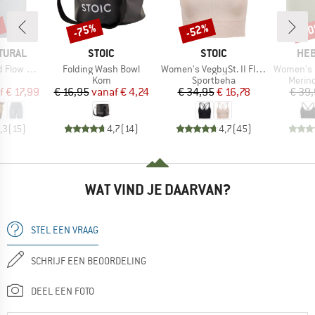
%
-75%
-52%
-2
Korting
Korting
Kort
MERK
MERK
ME
TURAL
STOIC
STOIC
HEB
Artikel
Artikel
Artikel
w Shorts
Folding Wash Bowl
Women's VegbySt. II Flow Seamless Bra
Women's MerinoMix1
uctgroep
Productgroep
Productgroep
Produ
Kom
Sportbeha
Merin
ijs
rlaagde prijs
Prijs
Verlaagde prijs
Prijs
Verlaagde prijs
f
€ 17,99
€ 16,95
vanaf
€ 4,24
€ 34,95
€ 16,78
€ 39
,3
(
15
)
4,7
(
14
)
4,7
(
45
)
WAT VIND JE DAARVAN?
STEL EEN VRAAG
SCHRIJF EEN BEOORDELING
DEEL EEN FOTO