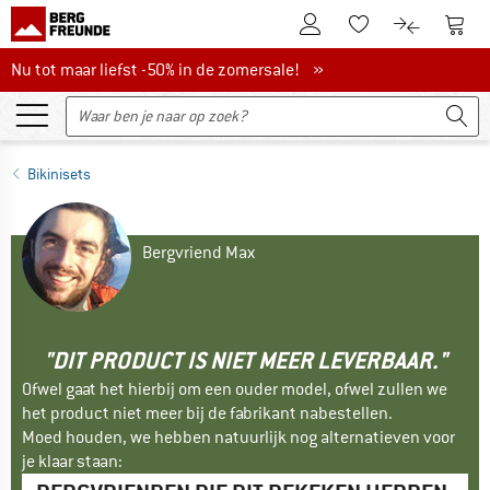
De klantenaccount
Naar
Naar de verlanglijs
Naar de pro
Nu tot maar liefst -50% in de zomersale!
Nu tot maar liefst -50% in de zomersale! »
Bikinisets
Bergvriend Max
"DIT PRODUCT IS NIET MEER LEVERBAAR."
Ofwel gaat het hierbij om een ouder model, ofwel zullen we
het product niet meer bij de fabrikant nabestellen.
Moed houden, we hebben natuurlijk nog alternatieven voor
je klaar staan: