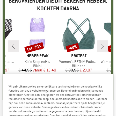
BERGVRIENDEN DIE DIT BEKEKEN HEBBEN,
KOCHTEN DAARNA
tot -70%
-40%
-4
Korting
Korting
Kort
TED
MERK
HEBER PEAK
MERK
PROTEST
M
P
ts Slite
Artikel
Kid's SeapineHe.
Artikel
Women's PRTMM Patio Triangle
Artikel
Women's MIXAct
groep
ekje
Productgroep
Bikini
Productgroep
Bikinitop
Pro
Bik
ijs
rlaagde prijs
 23,97
€ 44,95
vanaf
Prijs
Verlaagde prijs
€ 13,49
€ 39,95
Prijs
Verlaagde prijs
€ 23,97
€ 34,
+
5
,8
(
13
)
4,7
(
6
)
4,9
(
23
)
Wij gebruiken cookies en vergelijkbare technologieën om de noodzakelijke
functies van onze website te garanderen. Bovendien bieden we bijkomende
diensten en functies aan, analyseren we ons dataverkeer, om inhouden en
reclame te personaliseren, resp. social-mediafuncties aan te bieden. Daardoor
zijn ook onze social-media-, reclame- en analysepartners op de hoogte van je
gebruik van onze website. Sommige daarvan bevinden zich in derde landen
PROTEST
-
Kid's PRTMonica - Bikini
zonder voldoende garanties om je gegevens te beschermen, bijvoorbeeld
tegen toegang door autoriteiten. Door het aanklikken van ‘Alles selecteren’ ga