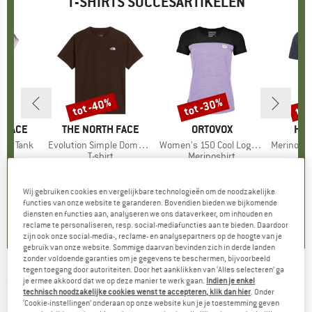
T-SHIRTS SUCCESARTIKELEN
%
tot -40%
tot -30%
tot
Korting
Korting
Kort
 FACE
MERK
THE NORTH FACE
MERK
ORTOVOX
ME
HEB
ken Tank
Artikel
Evolution Simple Dome Short Sleeve
Artikel
Women's 150 Cool Logo T-Shirt
Artikel
MerinoMix150 Pi
ctgroep
t
Productgroep
T-shirt
Productgroep
Merinoshirt
Pr
Me
f
ijs
rlaagde prijs
€ 27,97
€ 26,95
vanaf
Prijs
Verlaagde prijs
€ 16,17
€ 89,95
vanaf
Prijs
Verlaagde prijs
€ 62,97
€ 59,95
+
10
Wij gebruiken cookies en vergelijkbare technologieën om de noodzakelijke
,9
(
25
)
4,8
(
8
)
4,7
(
24
)
functies van onze website te garanderen. Bovendien bieden we bijkomende
diensten en functies aan, analyseren we ons dataverkeer, om inhouden en
reclame te personaliseren, resp. social-mediafuncties aan te bieden. Daardoor
zijn ook onze social-media-, reclame- en analysepartners op de hoogte van je
gebruik van onze website. Sommige daarvan bevinden zich in derde landen
zonder voldoende garanties om je gegevens te beschermen, bijvoorbeeld
tegen toegang door autoriteiten. Door het aanklikken van ‘Alles selecteren’ ga
PICTURE
-
Kid's Rackurf Tee - T-shirt
je ermee akkoord dat we op deze manier te werk gaan.
Indien je enkel
technisch noodzakelijke cookies wenst te accepteren, klik dan hier
. Onder
‘Cookie-instellingen’ onderaan op onze website kun je je toestemming geven
(0)