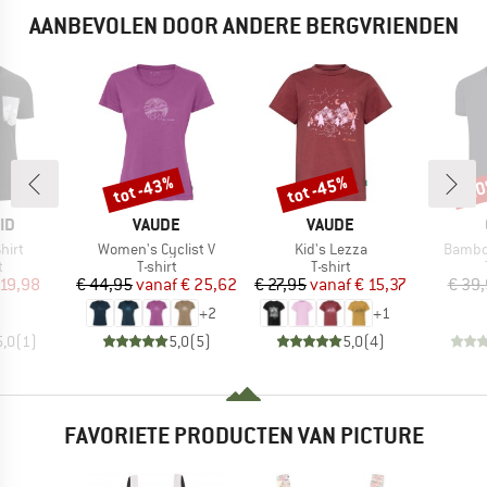
AANBEVOLEN DOOR ANDERE BERGVRIENDEN
tot -43%
tot -45%
-2
Korting
Korting
Kort
MERK
MERK
ID
VAUDE
VAUDE
Artikel
Artikel
Artikel
hirt
Women's Cyclist V
Kid's Lezza
Bambo
ctgroep
Productgroep
Productgroep
t
T-shirt
T-shirt
ijs
rlaagde prijs
Prijs
Verlaagde prijs
Prijs
Verlaagde prijs
 19,98
€ 44,95
vanaf
€ 25,62
€ 27,95
vanaf
€ 15,37
€ 39
+
2
+
1
5,0
(
1
)
5,0
(
5
)
5,0
(
4
)
FAVORIETE PRODUCTEN VAN PICTURE