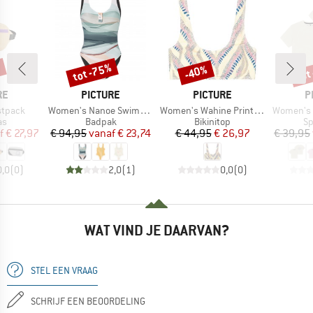
%
tot -75%
tot
-40%
Korting
Korting
Kort
MERK
MERK
M
RE
PICTURE
PICTURE
P
Artikel
Artikel
Artikel
stpack
Women's Nanoe Swimsuit
Women's Wahine Printed Top
Women's T
tgroep
Productgroep
Productgroep
Pr
as
Badpak
Bikinitop
Sp
ijs
rlaagde prijs
Prijs
Verlaagde prijs
Prijs
Verlaagde prijs
f
€ 27,97
€ 94,95
vanaf
€ 23,74
€ 44,95
€ 26,97
€ 39,95
0,0
(
0
)
2,0
(
1
)
0,0
(
0
)
WAT VIND JE DAARVAN?
STEL EEN VRAAG
SCHRIJF EEN BEOORDELING