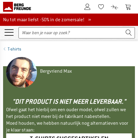
De klantenaccount
Naar
Naar de verlanglijs
Naar de pro
Nu tot maar liefst -50% in de zomersale!
Nu tot maar liefst -50% in de zomersale! »
T-shirts
Bergvriend Max
"DIT PRODUCT IS NIET MEER LEVERBAAR."
Ofwel gaat het hierbij om een ouder model, ofwel zullen we
het product niet meer bij de fabrikant nabestellen.
Moed houden, we hebben natuurlijk nog alternatieven voor
je klaar staan: