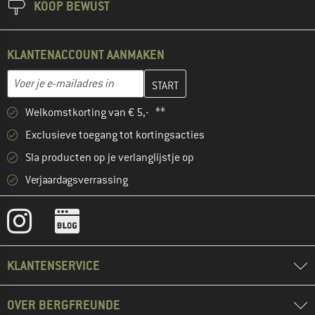
KOOP BEWUST
KLANTENACCOUNT AANMAKEN
Vul je e-mailadres hier in en maak in de volgende stap je klanten
E-mailadres
Welkomstkorting van € 5,- **
Exclusieve toegang tot kortingsacties
Sla producten op je verlanglijstje op
Verjaardagsverrassing
KLANTENSERVICE
OVER BERGFREUNDE