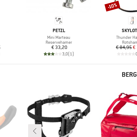
-10%
Korting
MERK
MERK
PETZL
SKYLO
Artikel
Artikel
Mini Marteau
Thunder H
p
Productgroep
Product
Reservehamer
Rotsha
Prijs
Pr
Ve
5
€ 33,20
€ 84,95
€
)
3,0
(
1
)
BERG