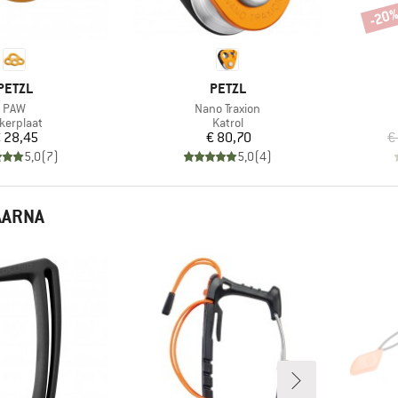
-20
Korti
MERK
MERK
PETZL
PETZL
Artikel
Artikel
PAW
Nano Traxion
oductgroep
Productgroep
kerplaat
Katrol
Prijs
Prijs
 28,45
€ 80,70
€
5,0
(
7
)
5,0
(
4
)
AARNA