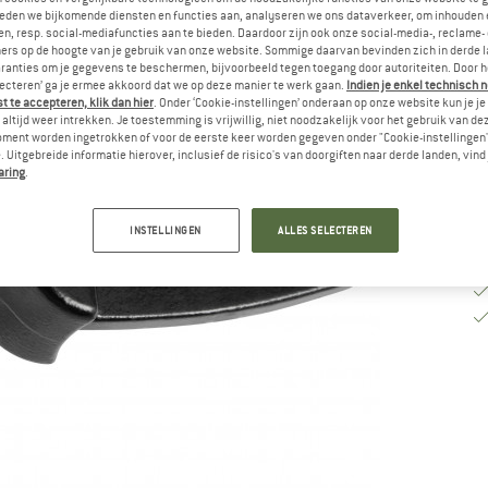
eden we bijkomende diensten en functies aan, analyseren we ons dataverkeer, om inhouden 
n, resp. social-mediafuncties aan te bieden. Daardoor zijn ook onze social-media-, reclame-
Le
ers op de hoogte van je gebruik van onze website. Sommige daarvan bevinden zich in derde 
ranties om je gegevens te beschermen, bijvoorbeeld tegen toegang door autoriteiten. Door h
Aa
lecteren’ ga je ermee akkoord dat we op deze manier te werk gaan.
Indien je enkel technisch 
 te accepteren, klik dan hier
. Onder ‘Cookie-instellingen’ onderaan op onze website kun je 
altijd weer intrekken. Je toestemming is vrijwillig, niet noodzakelijk voor het gebruik van d
oment worden ingetrokken of voor de eerste keer worden gegeven onder "Cookie-instellingen
 Uitgebreide informatie hierover, inclusief de risico's van doorgiften naar derde landen, vind 
aring
.
INSTELLINGEN
ALLES SELECTEREN