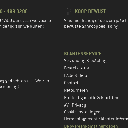
0 - 499 0286
KOOP BEWUST
-17:00 uur staan we voor je
Vind hier handige tools om je te h
n de tijd zijn we buiten!
bewuste aankoopbeslissing.
KLANTENSERVICE
Verzending & betaling
account aan
Bestelstatus
FAQs & Help
ag gedachten uit - We zijn
Contact
je mening!
Retourneren
Product garantie & klachten
|
AV
Privacy
Cookie instellingen
Herroepingsrecht / klanteninform
De overeenkomst herroepen