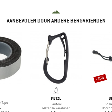
AANBEVOLEN DOOR ANDERE BERGVRIENDEN
-20%
Korting
K
MERK
M
PETZL
B
p Tape
Artikel
Artik
Caritool
Spik
ijs
0
Productgroep
Produc
Materiaalkarabiner
Doorn