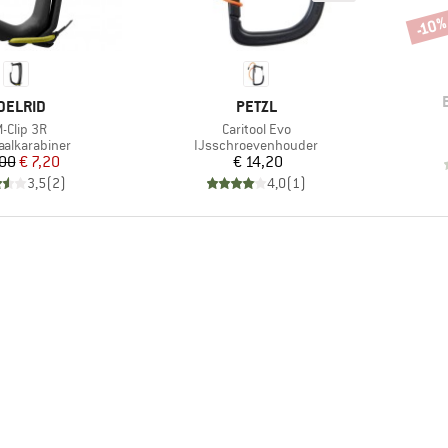
-10
Korti
ERK
MERK
DELRID
PETZL
tikel
Artikel
-Clip 3R
Caritool Evo
ctgroep
Productgroep
aalkarabiner
IJsschroevenhouder
Prijs
Verlaagde prijs
Prijs
,00
€ 7,20
€ 14,20
3,5
(
2
)
4,0
(
1
)