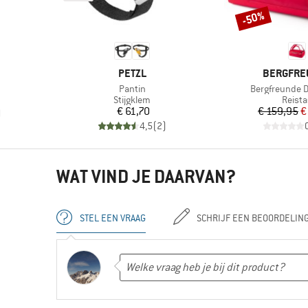
-50%
Korting
MERK
MERK
PETZL
BERGFRE
Artikel
Artikel
Pantin
Bergfreunde D
Productgroep
Produ
Stijgklem
Reista
Prijs
Pr
Ve
€ 61,70
€ 159,95
€
)
4,5
(
2
)
WAT VIND JE DAARVAN?
STEL EEN VRAAG
SCHRIJF EEN BEOORDELIN