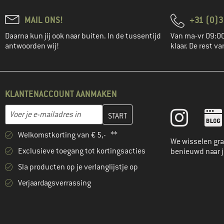
MAIL ONS!
+31 (0)3
Daarna kun jij ook naar buiten. In de tussentijd
Van ma-vr 09:00
antwoorden wij!
klaar. De rest va
KLANTENACCOUNT AANMAKEN
Vul je e-mailadres hier in en maak in de volgende stap je klanten
E-mailadres
Welkomstkorting van € 5,- **
We wisselen gra
Exclusieve toegang tot kortingsacties
benieuwd naar 
Sla producten op je verlanglijstje op
Verjaardagsverrassing