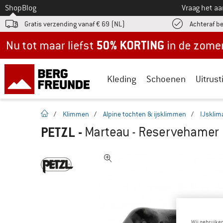
Naar
Shop
Blog
Vraag het a
Gratis verzending vanaf € 69 (NL)
Achteraf b
Nu tot maar liefst -50% in de zomersale!
Kleding
Schoenen
Uitrust
Startpagina
/
Klimmen
/
Alpine tochten & ijsklimmen
/
IJsklim
PETZL
-
Marteau - Reservehamer
Wij gebruike