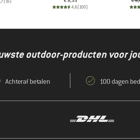
Prijs
€ 8,55
€ 8
,7
(
16
)
4,6
(
100
)
euwste outdoor-producten voor jo
Achteraf betalen
100 dagen bed