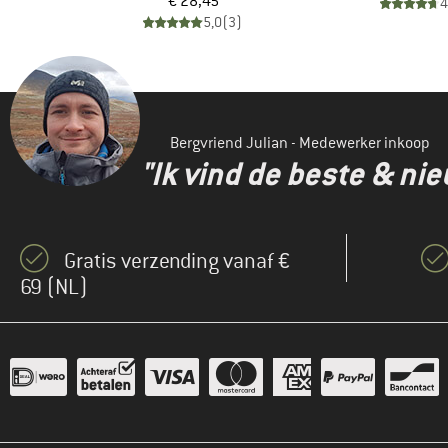
de prijs
Prijs
€ 28,45
4
)
5,0
(
3
)
Bergvriend Julian - Medewerker inkoop
"Ik vind de beste & ni
Gratis verzending vanaf €
69 (NL)