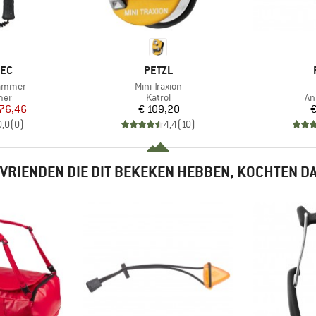
MERK
TEC
PETZL
Artikel
ammer
Mini Traxion
groep
Productgroep
Pr
mer
Katrol
An
ijs
rlaagde prijs
Prijs
 76,46
€ 109,20
€
0,0
(
0
)
4,4
(
10
)
VRIENDEN DIE DIT BEKEKEN HEBBEN, KOCHTEN D