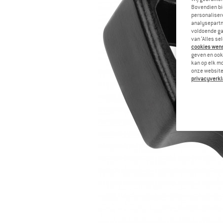
Bovendien bi
personalisere
analysepartn
voldoende ga
van ‘Alles se
cookies wenst
geven en ook 
kan op elk m
onze website.
privacyverkl