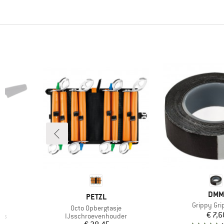
MER
DMM
MERK
PETZL
Artikel
Grippy Gri
Artikel
Octo Opbergtasje
Pr
€ 7,6
Productgroep
res
IJsschroevenhouder