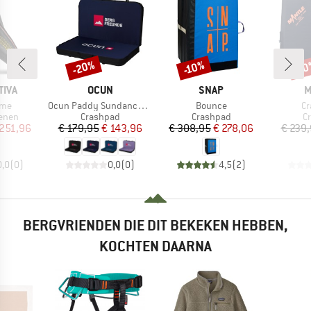
-20%
-10%
-1
Korting
Korting
Kort
MERK
MERK
M
TIVA
OCUN
SNAP
M
Artikel
Artikel
Ar
eme
Ocun Paddy Sundance Bergfreunde
Bounce
Cr
roep
Productgroep
Productgroep
P
enen
Crashpad
Crashpad
C
ijs
rlaagde prijs
Prijs
Verlaagde prijs
Prijs
Verlaagde prijs
 251,96
€ 179,95
€ 143,96
€ 308,95
€ 278,06
€ 239
0,0
(
0
)
0,0
(
0
)
4,5
(
2
)
BERGVRIENDEN DIE DIT BEKEKEN HEBBEN,
KOCHTEN DAARNA