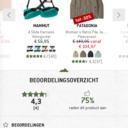
tot -30%
Korting
K
MERK
MERK
P
MAMMUT
PATAGONIA
Artikel
Artikel
Artik
r
4 Slide Harness
Women's Retro Pile Jacket
Conn
tgroep
Productgroep
Productgroep
Pr
ad
Klimgordel
Fleecevest
Ba
ijs
rlaagde prijs
Prijs
Prijs
Verlaagde prijs
 37,46
€ 56,95
€ 149,95
vanaf
€
€ 104,97
4,8
(
4
)
4,7
(
40
)
4,3
(
37
)
BEOORDELINGSOVERZICHT
75%
4,3
(4)
raden dit product aan
BEOORDELINGEN