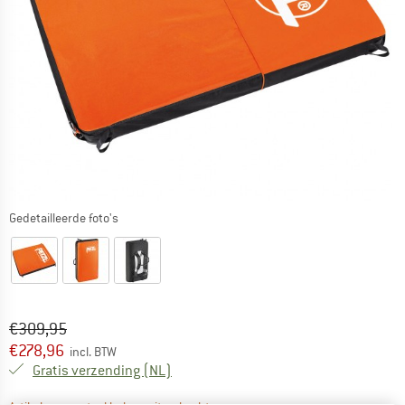
Gedetailleerde foto's
Oorspronkelijke prijs :
Prijs:
€
309,95
€
278,96
incl. BTW
Nederland. Informatie over de verzend
Gratis verzending
(NL)