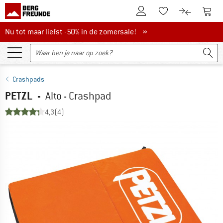
De klantenaccount
Naar
Naar de verlanglijs
Naar de pro
Nu tot maar liefst -50% in de zomersale!
Nu tot maar liefst -50% in de zomersale! »
Crashpads
PETZL
-
Alto - Crashpad
4,3
(4)