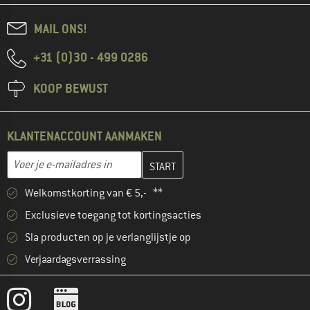
MAIL ONS!
+31 (0)30 - 499 0286
KOOP BEWUST
KLANTENACCOUNT AANMAKEN
Vul je e-mailadres hier in en maak in de volgende stap je klanten
E-mailadres
Welkomstkorting van € 5,- **
Exclusieve toegang tot kortingsacties
Sla producten op je verlanglijstje op
Verjaardagsverrassing