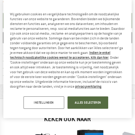
De link wordt geopend in een infova
Artikel momenteel helaas uitverkocht.
Wij gebruiken cookies en vergelijkbare technologieën om de noodzakelijke
functies van onze website te garanderen. Bovendien bieden we bijkomende
KENNISGEVING AANMAKEN
diensten en functies aan, analyseren we ons dataverkeer, om inhouden en
reclame te personaliseren, resp. social-mediafuncties aan te bieden. Daardoor
zijn ook onze social-media-, reclame- en analysepartners op de hoogte van je
ONTHOUDEN
VERGELIJKEN
gebruik van onze website. Sommige daarvan bevinden zich in derde landen
zonder voldoende garanties om je gegevens te beschermen, bijvoorbeeld
tegen toegang door autoriteiten. Door het aanklikken van ‘Alles selecteren’ ga
Vind hier de verzendinform
Gratis verzending vanaf € 69 (NL)
je ermee akkoord dat we op deze manier te werk gaan.
Indien je enkel
technisch noodzakelijke cookies wenst te accepteren, klik dan hier
. Onder
Vind de betalingsinformatie hier! Opent
100 dagen bedenktijd
‘Cookie-instellingen’ onderaan op onze website kun je je toestemming geven
> 4.000.000 tevreden klanten
en ook altijd weer intrekken. Je toestemming is vrijwillig, niet noodzakelijk
voor het gebruik van deze website en kan op elk moment worden ingetrokken
Alle artikelen in voorraad
of voor de eerste keer worden gegeven onder "Cookie-instellingen" onderaan
op onze website. Uitgebreide informatie hierover, inclusief de risico's van
doorgiften naar derde landen, vind je in onze
privacyverklaring
.
MATERIAALGEGEVENS & KENMERKEN
INSTELLINGEN
ALLES SELECTEREN
BERGVRIENDEN DIE DIT BEKEKEN HEBBEN,
KEKEN OOK NAAR