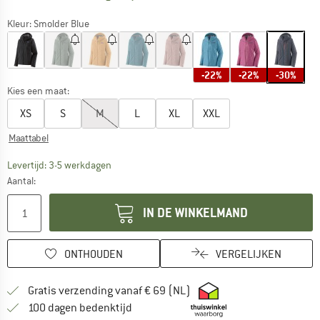
Kleur:
Smolder Blue
-22%
-22%
-30%
Kies een maat:
XS
S
M
L
XL
XXL
Maattabel
De link wordt geopend in een infovak en bevat le
Levertijd: 3-5 werkdagen
Aantal:
IN DE WINKELMAND
ONTHOUDEN
VERGELIJKEN
Vind hier de verzendinform
Gratis verzending vanaf € 69 (NL)
Vind de betalingsinformatie hier! Opent
100 dagen bedenktijd