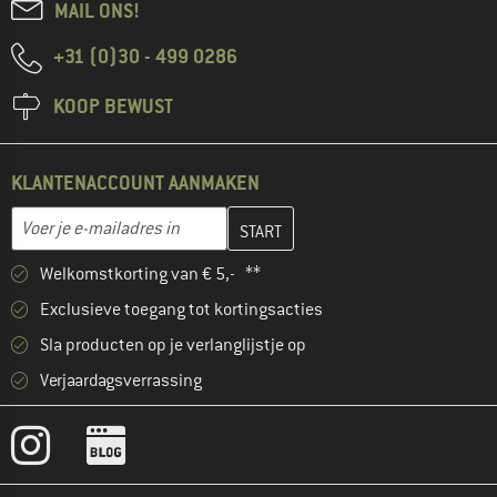
MAIL ONS!
+31 (0)30 - 499 0286
KOOP BEWUST
KLANTENACCOUNT AANMAKEN
Vul je e-mailadres hier in en maak in de volgende stap je klanten
E-mailadres
Welkomstkorting van € 5,- **
Exclusieve toegang tot kortingsacties
Sla producten op je verlanglijstje op
Verjaardagsverrassing