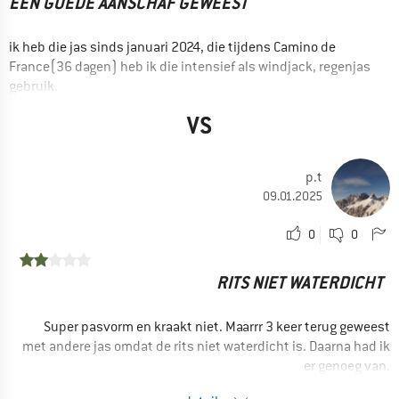
EEN GOEDE AANSCHAF GEWEEST
ik heb die jas sinds januari 2024, die tijdens Camino de
France(36 dagen) heb ik die intensief als windjack, regenjas
gebruik.
VOORDELEN
VS
Winddicht
Gemakkelijk
p.t
Waterdicht
09.01.2025
Goede details
0
0
jas is water dicht en zacht
GEBRUIK
RITS NIET WATERDICHT
Wandelen
Allround
Super pasvorm en kraakt niet. Maarrr 3 keer terug geweest
met andere jas omdat de rits niet waterdicht is. Daarna had ik
Trekking
er genoeg van.
Vrije tijd
VOORDELEN