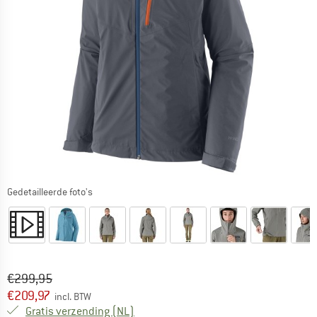
Gedetailleerde foto's
Oorspronkelijke prijs :
Prijs:
€
299,95
€
209,97
incl. BTW
Nederland. Informatie over de verzend
Gratis verzending
(NL)