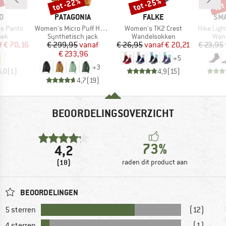
%
tot -22%
tot -25%
tot
Korting
Korting
Kort
MERK
MERK
ME
O
PATAGONIA
FALKE
SM
Artikel
Artikel
Artikel
e Pants
Women's Micro Puff Hoody
Women's TK2 Crest
Hike Ligh
groep
Productgroep
Productgroep
Prod
oek
Synthetisch jack
Wandelsokken
Wan
ijs
rlaagde prijs
Prijs
Verlaagde prijs
Prijs
Verlaagde prijs
f
€ 70,16
€ 299,95
vanaf
€ 26,95
vanaf
€ 20,21
€ 23,95
€ 233,96
+
5
+
3
5,0
(
1
)
4,9
(
15
)
4,7
(
19
)
BEOORDELINGSOVERZICHT
73%
4,2
(18)
raden dit product aan
BEOORDELINGEN
5 sterren
(12)
4 sterren
(1)