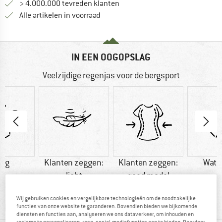
> 4.000.000 tevreden klanten
Alle artikelen in voorraad
IN EEN OOGOPSLAG
Veelzijdige regenjas voor de bergsport
7 g
Klanten zeggen:
Klanten zeggen:
Wate
licht
goed model
Wij gebruiken cookies en vergelijkbare technologieën om de noodzakelijke
MATERIAALGEGEVENS & KENMERKEN
functies van onze website te garanderen. Bovendien bieden we bijkomende
diensten en functies aan, analyseren we ons dataverkeer, om inhouden en