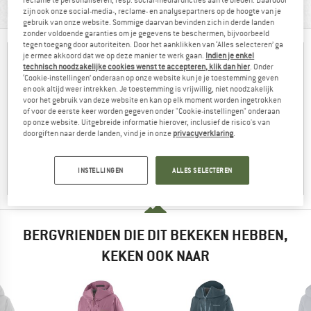
reclame te personaliseren, resp. social-mediafuncties aan te bieden. Daardoor
PRODUCTBESCHRIJVING
zijn ook onze social-media-, reclame- en analysepartners op de hoogte van je
gebruik van onze website. Sommige daarvan bevinden zich in derde landen
zonder voldoende garanties om je gegevens te beschermen, bijvoorbeeld
tegen toegang door autoriteiten. Door het aanklikken van ‘Alles selecteren’ ga
je ermee akkoord dat we op deze manier te werk gaan.
Indien je enkel
technisch noodzakelijke cookies wenst te accepteren, klik dan hier
. Onder
‘Cookie-instellingen’ onderaan op onze website kun je je toestemming geven
en ook altijd weer intrekken. Je toestemming is vrijwillig, niet noodzakelijk
voor het gebruik van deze website en kan op elk moment worden ingetrokken
of voor de eerste keer worden gegeven onder "Cookie-instellingen" onderaan
op onze website. Uitgebreide informatie hierover, inclusief de risico's van
doorgiften naar derde landen, vind je in onze
privacyverklaring
.
INSTELLINGEN
ALLES SELECTEREN
BERGVRIENDEN DIE DIT BEKEKEN HEBBEN,
KEKEN OOK NAAR