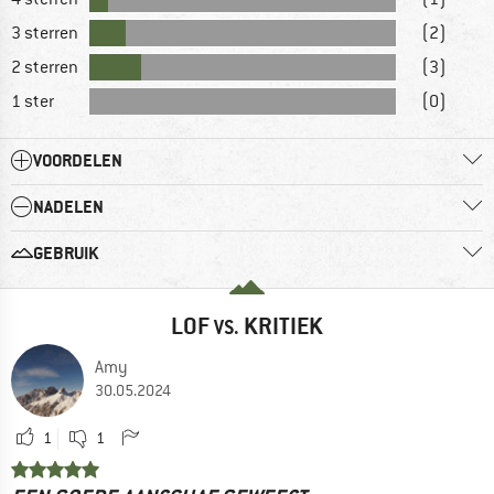
3 sterren
(2)
2 sterren
(3)
1 ster
(0)
VOORDELEN
NADELEN
GEBRUIK
LOF
KRITIEK
VS.
Amy
30.05.2024
1
1