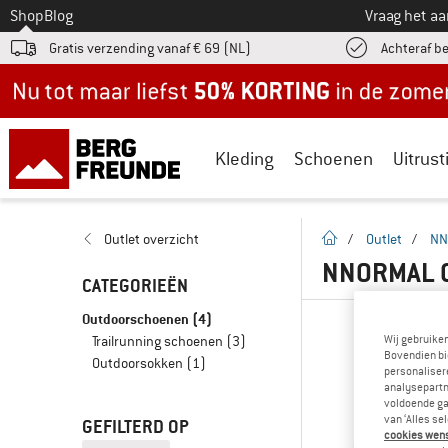
Naar
Shop
Blog
Vraag het a
Gratis verzending vanaf € 69 (NL)
Achteraf b
Nu tot maar liefst -50% in de zomersale!
Kleding
Schoenen
Uitrust
Startpagina
Outlet overzicht
/
Outlet
/
NN
NNORMAL 
CATEGORIEËN
Outdoorschoenen
(4)
Wij gebruike
Trailrunning schoenen
(3)
Bovendien bi
Outdoorsokken
(1)
personalisere
analysepartn
voldoende ga
van ‘Alles se
GEFILTERD OP
cookies wenst