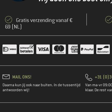
(3)
Buff
(10)
Ca'Shott
Gratis verzending vanaf €
(1)
CAFÉ DU CYCLISTE
69 (NL)
(17)
Castelli
(40)
CEP
(56)
CMP
(15)
Colmar Active
(40)
Columbia
(11)
Compressport
MAIL ONS!
+31 (0)3
(21)
Cool Shoe
Daarna kun jij ook naar buiten. In de tussentijd
Van ma-vr 09:00
(6)
Craft
antwoorden wij!
klaar. De rest va
(3)
Craghoppers
(39)
Crocs
(12)
DEDICATED