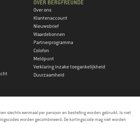
OVER BERGFREUNDE
Over ons
Klantenaccount
Nieuwsbrief
Waardebonnen
Partnerprogramma
Colofon
Meldpunt
Verklaring inzake toegankelijkheid
echt
Duurzaamheid
en slechts eenmaal per persoon en bestelling worden gebruikt. Is niet
kortingscodes worden gecombineerd. De kortingscode mag niet worden