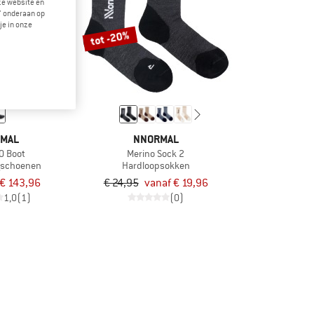
eze website en
" onderaan op
je in onze
tot -20%
MAL
NNORMAL
.0 Boot
Merino Sock 2
ngschoenen
Hardloopsokken
€ 143,96
€ 24,95
vanaf € 19,96
1,0
(1)
(0)