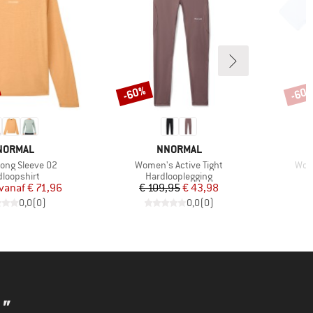
-60%
-60
Korting
Korti
ERK
MERK
NORMAL
NNORMAL
Artikel
Artik
Long Sleeve 02
Women's Active Tight
Wome
ductgroep
Productgroep
dloopshirt
Hardlooplegging
Prijs
Verlaagde prijs
Prijs
Verlaagde prijs
vanaf
€ 71,96
€ 109,95
€ 43,98
0,0
(
0
)
0,0
(
0
)
"