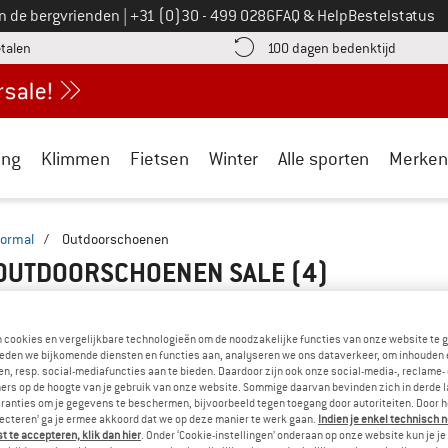
Bel ons op
an de bergvrienden
|
+31 (0)30 - 499 0286
FAQ & Help
Bestelstatus
vind de betalingsinformatie hier! Opent in een infovak
Vind de b
etalen
100 dagen bedenktijd
ing
Klimmen
Fietsen
Winter
Alle sporten
Merken
ormal
/
Outdoorschoenen
OUTDOORSCHOENEN SALE
(4)
n cookies en vergelijkbare technologieën om de noodzakelijke functies van onze website te 
eden we bijkomende diensten en functies aan, analyseren we ons dataverkeer, om inhouden 
n, resp. social-mediafuncties aan te bieden. Daardoor zijn ook onze social-media-, reclame-
ers op de hoogte van je gebruik van onze website. Sommige daarvan bevinden zich in derde 
ranties om je gegevens te beschermen, bijvoorbeeld tegen toegang door autoriteiten. Door h
lecteren’ ga je ermee akkoord dat we op deze manier te werk gaan.
Indien je enkel technisch 
 te accepteren, klik dan hier
. Onder ‘Cookie-instellingen’ onderaan op onze website kun je 