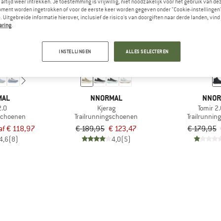
altijd weer intrekken. Je toestemming is vrijwillig, niet noodzakelijk voor het gebruik van d
oment worden ingetrokken of voor de eerste keer worden gegeven onder "Cookie-instellingen
 Uitgebreide informatie hierover, inclusief de risico's van doorgiften naar derde landen, vind 
-35%
-20%
aring
.
INSTELLINGEN
ALLES SELECTEREN
MAL
NNORMAL
NNOR
2.0
Kjerag
Tomir 2
gschoenen
Trailrunningschoenen
Trailrunni
af € 118,97
€ 189,95
€ 123,47
€ 179,95
4,6
(8)
4,0
(5)