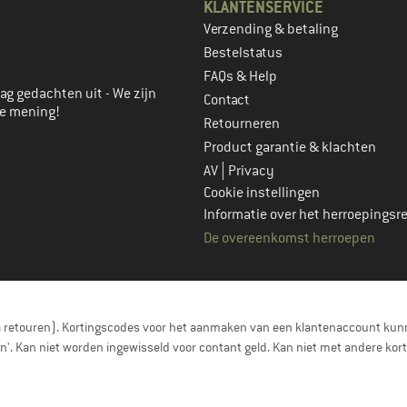
KLANTENSERVICE
Verzending & betaling
account aan
Bestelstatus
FAQs & Help
ag gedachten uit - We zijn
Contact
je mening!
Retourneren
Product garantie & klachten
|
AV
Privacy
Cookie instellingen
Informatie over het herroepingsr
De overeenkomst herroepen
a retouren). Kortingscodes voor het aanmaken van een klantenaccount kunn
nen'. Kan niet worden ingewisseld voor contant geld. Kan niet met andere 