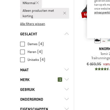
geven en ook 
NNormal
kan op elk m
onze website.
Alleen producten met
tot -30%
privacyverkl
korting
Alle filters wissen
GESLACHT
(4)
Dames
NNOR
(4)
Heren
Tomir 
Trailrunnin
(4)
Uniseks
€ 169,95
van
MAAT
MERK
1
36
38
38,5
39
40
GEBRUIK
40,5
41
42
42,5
43
ONDERGROND
(4)
Hardlopen
44
44,5
45
46
46,5
(4)
Trailrunning
(4)
NNormal
EIGENSCHAPPEN
(3)
All terrain