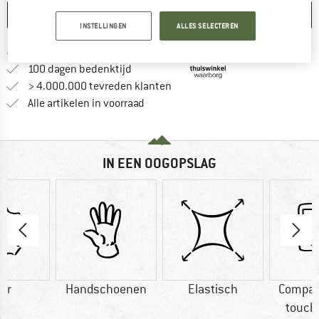
ONTHOUDEN
VERGELIJKEN
INSTELLINGEN
ALLES SELECTEREN
Vind hier de verzendinform
Gratis verzending vanaf € 69 (NL)
Vind de betalingsinformatie hier! Opent
100 dagen bedenktijd
> 4.000.000 tevreden klanten
Alle artikelen in voorraad
IN EEN OOGOPSLAG
er
Handschoenen
Elastisch
Compat
touch