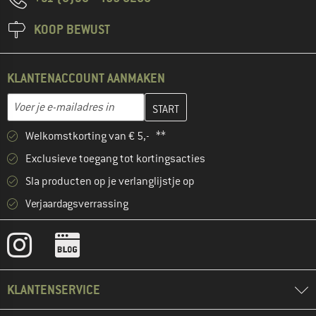
KOOP BEWUST
KLANTENACCOUNT AANMAKEN
Vul je e-mailadres hier in en maak in de volgende stap je klanten
Voer je e-mailadres in
Welkomstkorting van € 5,- **
Exclusieve toegang tot kortingsacties
Sla producten op je verlanglijstje op
Verjaardagsverrassing
KLANTENSERVICE