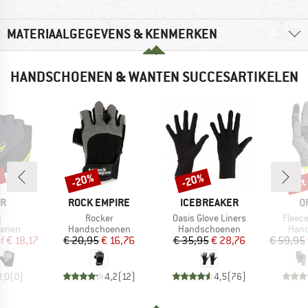
MATERIAALGEGEVENS & KENMERKEN
HANDSCHOENEN & WANTEN SUCCESARTIKELEN
%
tot
-20%
-20%
Korting
Korting
Kort
MERK
MERK
M
ER
ROCK EMPIRE
ICEBREAKER
O
l
Artikel
Artikel
Artikel
y
Rocker
Oasis Glove Liners
Fleece
oep
Productgroep
Productgroep
Prod
enen
Handschoenen
Handschoenen
Han
ijs
rlaagde prijs
Prijs
Verlaagde prijs
Prijs
Verlaagde prijs
f
€ 18,17
€ 20,95
€ 16,76
€ 35,95
€ 28,76
€ 59,95
0,0
(
0
)
4,2
(
12
)
4,5
(
76
)