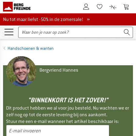
De klantenaccount
Naar
Naar de verlanglijs
Naar de pro
Nu tot maar liefst -50% in de zomersale!
Nu tot maar liefst -50% in de zomersale! »
Handschoenen & wanten
Bergvriend Hannes
"BINNENKORT IS HET ZOVER!"
Dit product hebben we al voor jou besteld. Nu wachten we er
zelf nog op tot de eerste levering bij ons aankomt.
Stuur me een e-mail wanneer het artikel beschikbaar is: