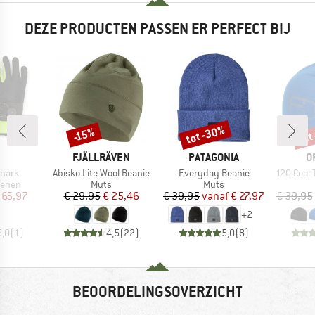
DEZE PRODUCTEN PASSEN ER PERFECT BIJ
tot -30%
tot
-15%
Korting
Korting
Kort
K
MERK
MERK
M
FJÄLLRÄVEN
PATAGONIA
O
Artikel
Artikel
Artikel
Shark
Abisko Lite Wool Beanie
Everyday Beanie
120 Cool 
oep
Productgroep
Productgroep
enen
Muts
Muts
ijs
rlaagde prijs
Prijs
Verlaagde prijs
Prijs
Verlaagde prijs
 65,97
€ 29,95
€ 25,46
€ 39,95
vanaf
€ 27,97
€ 39,95
+
2
5,0
(
1
)
4,5
(
22
)
5,0
(
8
)
BEOORDELINGSOVERZICHT