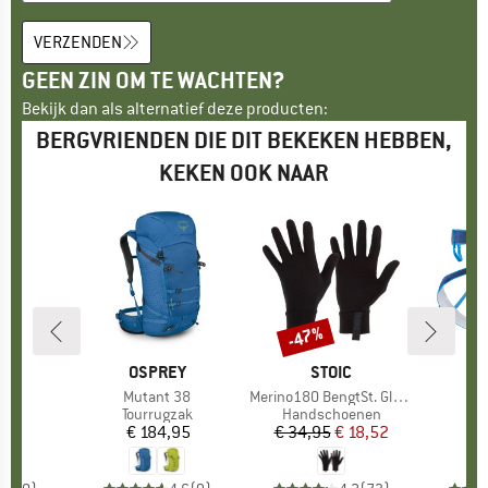
VERZENDEN
GEEN ZIN OM TE WACHTEN?
Bekijk dan als alternatief deze producten:
BERGVRIENDEN DIE DIT BEKEKEN HEBBEN,
KEKEN OOK NAAR
-47%
Korting
K
L
MERK
OSPREY
MERK
STOIC
tem
Artikel
Mutant 38
Artikel
Merino180 BengtSt. Glove
tgroep
em
Productgroep
Tourrugzak
Productgroep
Handschoenen
Pr
Kl
45
ijs
€ 184,95
Prijs
€ 34,95
Prijs
Verlaagde prijs
€ 18,52
€