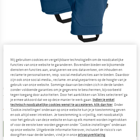
Gedetailleerde foto's
Wij gebruiken cookies en vergelijkbare technologieën om de noodzakelijke
functies van onze website te garanderen. Bovendien bieden we bijkomende
diensten en functies aan, analyseren we ons dataverkeer, om inhouden en
reclame te personaliseren, resp. social-mediafuncties aan te bieden. Daardoor
zijn ook onze social-media-, reclame- en analysepartners op de hoogte van je
gebruik van onze website. Sommige daarvan bevinden zich in derde landen
Prijs:
€
79,95
incl. BTW
zonder voldoende garanties om je gegevens te beschermen, bijvoorbeeld
Nederland. Informatie over de verzend
tegen toegang door autoriteiten. Door het aanklikken van ‘Alles selecteren’ ga
Gratis verzending
(NL)
je ermee akkoord dat we op deze manier te werk gaan.
Indien je enkel
technisch noodzakelijke cookies wenst te accepteren, klik dan hier
. Onder
De link wordt geopend in een infova
Artikel momenteel helaas uitverkocht.
‘Cookie-instellingen’ onderaan op onze website kun je je toestemming geven
en ook altijd weer intrekken. Je toestemming is vrijwillig, niet noodzakelijk
voor het gebruik van deze website en kan op elk moment worden ingetrokken
of voor de eerste keer worden gegeven onder "Cookie-instellingen" onderaan
KENNISGEVING AANMAKEN
op onze website. Uitgebreide informatie hierover, inclusief de risico's van
doorgiften naar derde landen, vind je in onze
privacyverklaring
.