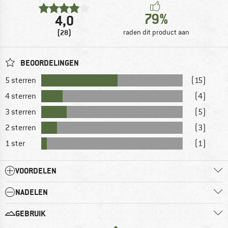
79%
4,0
(28)
raden dit product aan
BEOORDELINGEN
5 sterren
(15)
4 sterren
(4)
3 sterren
(5)
2 sterren
(3)
1 ster
(1)
VOORDELEN
NADELEN
GEBRUIK