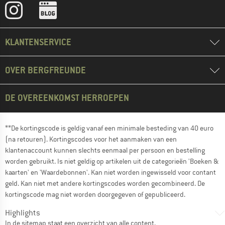
KLANTENSERVICE
OVER BERGFREUNDE
DE OVEREENKOMST HERROEPEN
**De kortingscode is geldig vanaf een minimale besteding van 40 euro
(na retouren). Kortingscodes voor het aanmaken van een
klantenaccount kunnen slechts eenmaal per persoon en bestelling
worden gebruikt. Is niet geldig op artikelen uit de categorieën 'Boeken &
kaarten' en 'Waardebonnen'. Kan niet worden ingewisseld voor contant
geld. Kan niet met andere kortingscodes worden gecombineerd. De
kortingscode mag niet worden doorgegeven of gepubliceerd.
Highlights
In de
sitemap
staat een overzicht van alle content.