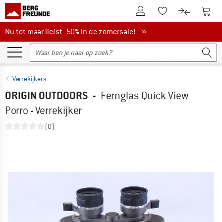
De klantenaccount
Naar
Naar de verlanglijs
Naar de pro
Nu tot maar liefst -50% in de zomersale!
Nu tot maar liefst -50% in de zomersale! »
Verrekijkers
ORIGIN OUTDOORS
-
Fernglas Quick View
Porro - Verrekijker
(0)