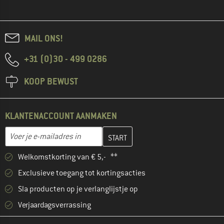
MAIL ONS!
+31 (0)30 - 499 0286
KOOP BEWUST
KLANTENACCOUNT AANMAKEN
Vul je e-mailadres hier in en maak in de volgende stap je klanten
E-mailadres
Welkomstkorting van € 5,- **
Exclusieve toegang tot kortingsacties
Sla producten op je verlanglijstje op
Verjaardagsverrassing