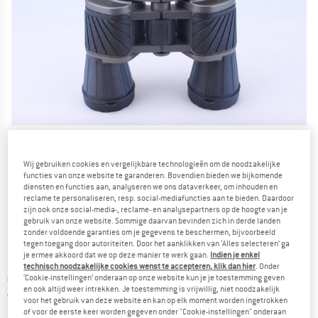
Wij gebruiken cookies en vergelijkbare technologieën om de noodzakelijke
functies van onze website te garanderen. Bovendien bieden we bijkomende
diensten en functies aan, analyseren we ons dataverkeer, om inhouden en
Gedetailleerde foto's
reclame te personaliseren, resp. social-mediafuncties aan te bieden. Daardoor
zijn ook onze social-media-, reclame- en analysepartners op de hoogte van je
gebruik van onze website. Sommige daarvan bevinden zich in derde landen
zonder voldoende garanties om je gegevens te beschermen, bijvoorbeeld
tegen toegang door autoriteiten. Door het aanklikken van ‘Alles selecteren’ ga
je ermee akkoord dat we op deze manier te werk gaan.
Indien je enkel
technisch noodzakelijke cookies wenst te accepteren, klik dan hier
. Onder
Prijs:
€
74,95
‘Cookie-instellingen’ onderaan op onze website kun je je toestemming geven
incl. BTW
en ook altijd weer intrekken. Je toestemming is vrijwillig, niet noodzakelijk
Nederland. Informatie over de verzend
Gratis verzending
(NL)
voor het gebruik van deze website en kan op elk moment worden ingetrokken
of voor de eerste keer worden gegeven onder "Cookie-instellingen" onderaan