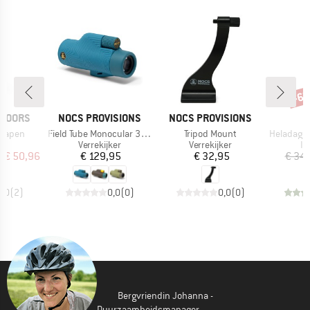
-6
Kort
MERK
MERK
TDOORS
NOCS PROVISIONS
NOCS PROVISIONS
Artikel
Artikel
Artikel
Grapen
Field Tube Monocular 32mm
Tripod Mount
HeladagenSt. Insulate
uctgroep
Productgroep
Productgroep
Pr
Verrekijker
Verrekijker
Is
ijs
rlaagde prijs
Prijs
Prijs
f
€ 50,96
€ 129,95
€ 32,95
€ 34
5,0
(
2
)
0,0
(
0
)
0,0
(
0
)
Bergvriendin Johanna -
Duurzaamheidsmanager