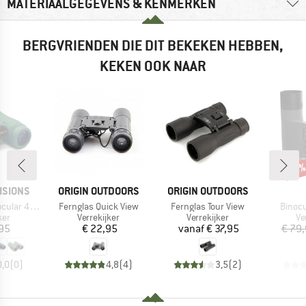
MATERIAALGEGEVENS & KENMERKEN
BERGVRIENDEN DIE DIT BEKEKEN HEBBEN,
KEKEN OOK NAAR
Kort
-5
MERK
MERK
ISIONS
ORIGIN OUTDOORS
ORIGIN OUTDOORS
Artikel
Artikel
Artikel
ular 42mm
Fernglas Quick View
Fernglas Tour View
Binocu
groep
Productgroep
Productgroep
Pr
ker
Verrekijker
Verrekijker
Ve
ijs
Prijs
Prijs
,95
€ 22,95
vanaf
€ 37,95
€ 79
0,0
(
0
)
4,8
(
4
)
3,5
(
2
)