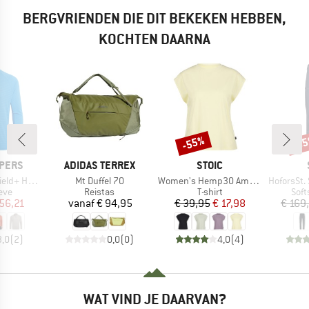
BERGVRIENDEN DIE DIT BEKEKEN HEBBEN,
KOCHTEN DAARNA
-55%
-6
Korting
Kort
MERK
MERK
PERS
ADIDAS TERREX
STOIC
Artikel
Artikel
Artikel
alf Zip Top
Mt Duffel 70
Women's Hemp30 AmalSt. Top II
HoforsSt. Sof
groep
Productgroep
Productgroep
Prod
eve
Reistas
T-shirt
Soft
ijs
rlaagde prijs
Prijs
Prijs
Verlaagde prijs
56,21
vanaf
€ 94,95
€ 39,95
€ 17,98
€ 169
3,0
(
2
)
0,0
(
0
)
4,0
(
4
)
WAT VIND JE DAARVAN?