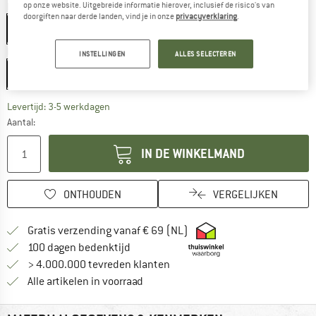
op onze website. Uitgebreide informatie hierover, inclusief de risico's van
Kleur:
Black
doorgiften naar derde landen, vind je in onze
privacyverklaring
.
Black
Maat:
7 x 50 mm
INSTELLINGEN
ALLES SELECTEREN
7 x 50 mm
De link wordt geopend in een infovak en bevat le
Levertijd: 3-5 werkdagen
Aantal:
IN DE WINKELMAND
ONTHOUDEN
VERGELIJKEN
Vind hier de verzendinform
Gratis verzending vanaf € 69 (NL)
Vind de betalingsinformatie hier! Opent
100 dagen bedenktijd
> 4.000.000 tevreden klanten
Alle artikelen in voorraad