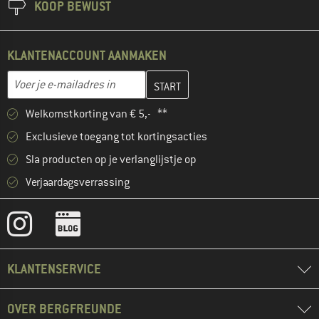
KOOP BEWUST
KLANTENACCOUNT AANMAKEN
Vul je e-mailadres hier in en maak in de volgende stap je klanten
E-mailadres
Welkomstkorting van € 5,- **
Exclusieve toegang tot kortingsacties
Sla producten op je verlanglijstje op
Verjaardagsverrassing
KLANTENSERVICE
OVER BERGFREUNDE