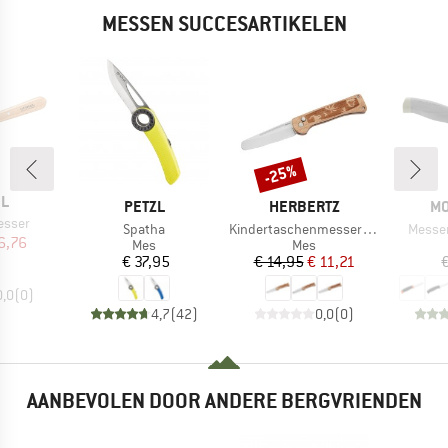
MESSEN SUCCESARTIKELEN
-25%
Korting
EL
MERK
MERK
ME
PETZL
HERBERTZ
MO
sser
Artikel
Artikel
Artikel
Spatha
Kindertaschenmesser mit Motiv
Messe
ijs
rlaagde prijs
6,76
Productgroep
Productgroep
Mes
Mes
Prijs
Prijs
Verlaagde prijs
€ 37,95
€ 14,95
€ 11,21
€
0,0
(
0
)
4,7
(
42
)
0,0
(
0
)
AANBEVOLEN DOOR ANDERE BERGVRIENDEN