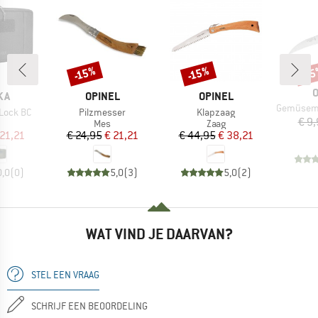
-15%
-15%
-1
Korting
Korting
Kort
M
O
MERK
MERK
KA
OPINEL
OPINEL
Artikel
Gemüsemesser m
Artikel
Artikel
Lock BC
Pilzmesser
Klapzaag
€ 9
ductgroep
Productgroep
Productgroep
Mes
Zaag
ijs
rlaagde prijs
Prijs
Verlaagde prijs
Prijs
Verlaagde prijs
 21,21
€ 24,95
€ 21,21
€ 44,95
€ 38,21
0,0
(
0
)
5,0
(
3
)
5,0
(
2
)
WAT VIND JE DAARVAN?
STEL EEN VRAAG
SCHRIJF EEN BEOORDELING