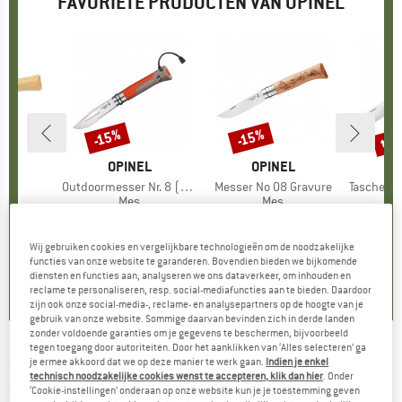
FAVORIETE PRODUCTEN VAN OPINEL
tot
-15%
-15%
Korting
Korting
Kort
EL
MERK
OPINEL
MERK
OPINEL
O
l
4
Artikel
Outdoormesser Nr. 8 (8,2 cm)
Artikel
Messer No 08 Gravure
Artikel
Taschenmesser Nr. 
uctgroep
Productgroep
Mes
Productgroep
Mes
ijs
rlaagde prijs
8,08
€ 29,95
Prijs
Verlaagde prijs
€ 25,46
€ 14,95
Prijs
Verlaagde prijs
€ 12,71
€ 29,95
Wij gebruiken cookies en vergelijkbare technologieën om de noodzakelijke
4,3
(
4
)
4,3
(
6
)
5,0
(
6
)
functies van onze website te garanderen. Bovendien bieden we bijkomende
diensten en functies aan, analyseren we ons dataverkeer, om inhouden en
reclame te personaliseren, resp. social-mediafuncties aan te bieden. Daardoor
zijn ook onze social-media-, reclame- en analysepartners op de hoogte van je
gebruik van onze website. Sommige daarvan bevinden zich in derde landen
zonder voldoende garanties om je gegevens te beschermen, bijvoorbeeld
tegen toegang door autoriteiten. Door het aanklikken van ‘Alles selecteren’ ga
OPINEL
-
No 08 Chaperon - Mes
je ermee akkoord dat we op deze manier te werk gaan.
Indien je enkel
technisch noodzakelijke cookies wenst te accepteren, klik dan hier
. Onder
‘Cookie-instellingen’ onderaan op onze website kun je je toestemming geven
(0)