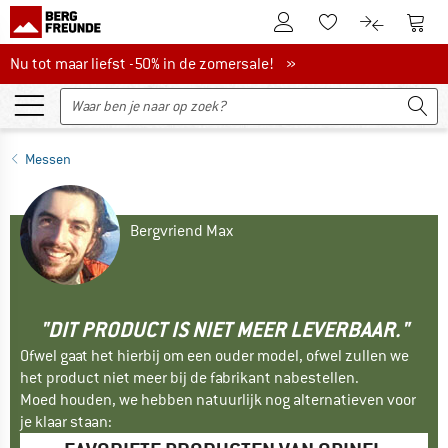
De klantenaccount
Naar
Naar de verlanglijs
Naar de pro
Nu tot maar liefst -50% in de zomersale!
Nu tot maar liefst -50% in de zomersale! »
Messen
Bergvriend Max
"DIT PRODUCT IS NIET MEER LEVERBAAR."
Ofwel gaat het hierbij om een ouder model, ofwel zullen we
het product niet meer bij de fabrikant nabestellen.
Moed houden, we hebben natuurlijk nog alternatieven voor
je klaar staan: