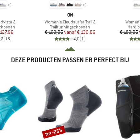
+
1
+
1
RK
MERK
ON
Artikel
Artikel
dvista 2
Women's Cloudsurfer Trail 2
Women's
p
Productgroep
Produc
schoenen
Trailrunningschoenen
Hardl
ijs
rlaagde prijs
Prijs
Verlaagde prijs
 127,96
€ 169,95
vanaf
€ 130,86
€ 189,95
,7
(
18
)
4,0
(
1
)
DEZE PRODUCTEN PASSEN ER PERFECT BIJ
tot -25%
Korting