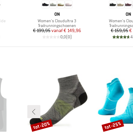
MERK
ME
ON
ON
Artikel
Artikel
ide
Women's Cloudultra 3
Women's Clou
p
Productgroep
Productgroe
Trailrunningschoenen
Trailrunning
Prijs
Verlaagde prijs
Pr
Ve
€ 199,95
vanaf
€ 149,96
€ 159,95
€
)
0,0
(
0
)
4
tot -20%
tot -25%
Korting
Korting