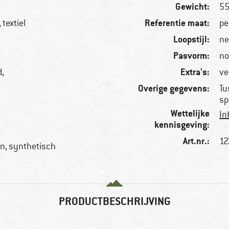
Gewicht:
55
Referentie maat:
textiel
pe
Loopstijl:
ne
Pasvorm:
no
Extra's:
,
ve
Overige gegevens:
Tu
sp
Wettelijke
In
kennisgeving:
Art.nr.:
12
n, synthetisch
PRODUCTBESCHRIJVING