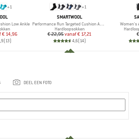
+
1
+
1
MERK
M
OOL
SMARTWOOL
S
Artikel
Artikel
shion Low Ankle
Performance Run Targeted Cushion Ankle
Women's A
oep
Productgroep
Product
okken
Hardloopsokken
Hardlo
ijs
rlaagde prijs
Prijs
Verlaagde prijs
f
€ 14,96
€ 22,95
vanaf
€ 17,21
€
,9
(
13
)
4,6
(
14
)
G
DEEL EEN FOTO