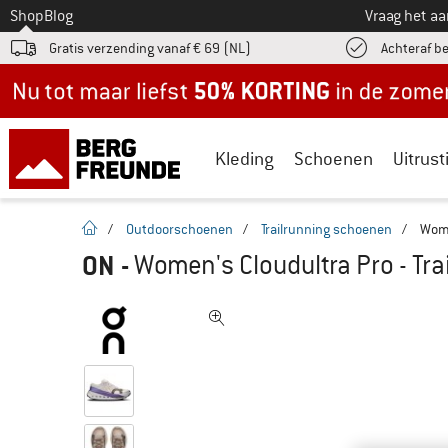
Naar
Shop
Blog
Vraag het a
Gratis verzending vanaf € 69 (NL)
Achteraf b
Nu tot maar liefst -50% in de zomersale!
Kleding
Schoenen
Uitrust
Startpagina
/
Outdoorschoenen
/
Trailrunning schoenen
/
Wome
ON
-
Women's Cloudultra Pro - Tr