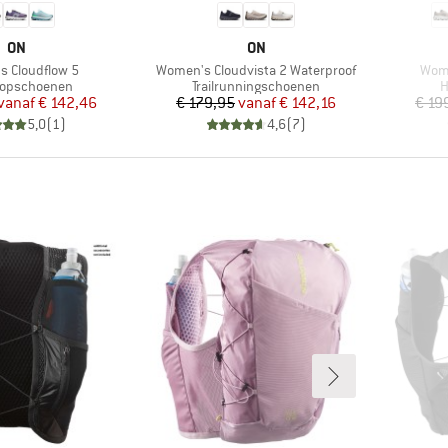
MERK
MERK
ON
ON
Artikel
Artik
 Cloudflow 5
Women's Cloudvista 2 Waterproof
Wome
tgroep
Productgroep
P
oopschoenen
Trailrunningschoenen
H
Prijs
Verlaagde prijs
Prijs
Verlaagde prijs
vanaf
€ 142,46
€ 179,95
vanaf
€ 142,16
€ 19
5,0
(
1
)
4,6
(
7
)