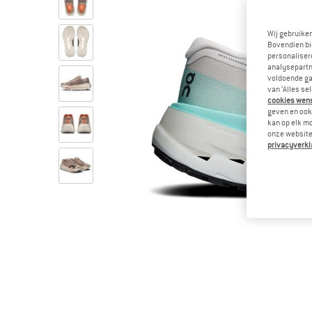
Wij gebruike
Bovendien bi
personalisere
analysepartn
voldoende ga
van ‘Alles se
cookies wenst
geven en ook 
kan op elk m
onze website.
privacyverkl