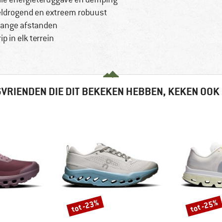
ldrogend en extreem robuust
 lange afstanden
p in elk terrein
VRIENDEN DIE DIT BEKEKEN HEBBEN, KEKEN OOK
tot -23%
tot -25%
Korting
Korting