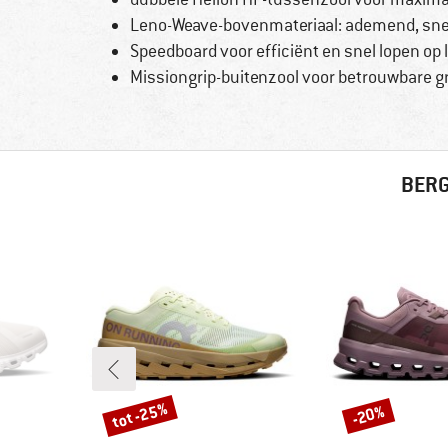
Leno-Weave-bovenmateriaal: ademend, sne
Speedboard voor efficiënt en snel lopen op
Missiongrip-buitenzool voor betrouwbare gri
BERG
tot -25%
-20%
Korting
Korting