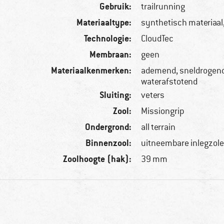
Gebruik:
trailrunning
Materiaaltype:
synthetisch materiaal, 
Technologie:
CloudTec
Membraan:
geen
Materiaalkenmerken:
ademend, sneldrogend
waterafstotend
Sluiting:
veters
Zool:
Missiongrip
Ondergrond:
all terrain
Binnenzool:
uitneembare inlegzole
Zoolhoogte (hak):
39 mm