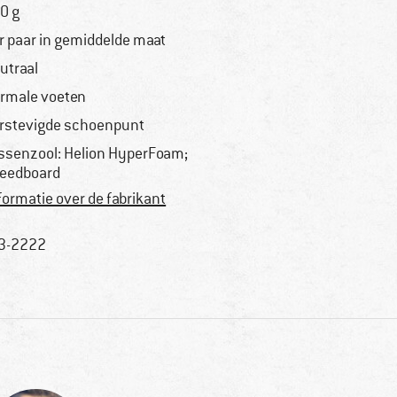
0 g
r paar in gemiddelde maat
utraal
rmale voeten
rstevigde schoenpunt
ssenzool: Helion HyperFoam;
eedboard
formatie over de fabrikant
3-2222