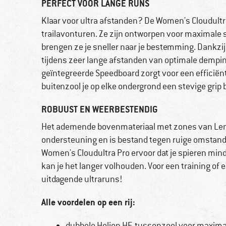
PERFECT VOOR LANGE RUNS
Klaar voor ultra afstanden? De Women's Cloudultra
trailavonturen. Ze zijn ontworpen voor maximal
brengen ze je sneller naar je bestemming. Dankzij
tijdens zeer lange afstanden van optimale demp
geïntegreerde Speedboard zorgt voor een efficiënt
buitenzool je op elke ondergrond een stevige grip b
ROBUUST EN WEERBESTENDIG
Het ademende bovenmateriaal met zones van Leno
ondersteuning en is bestand tegen ruige omstandi
Women's Cloudultra Pro ervoor dat je spieren mind
kan je het langer volhouden. Voor een training of
uitdagende ultraruns!
Alle voordelen op een rij:
dubbele Helion HF-tussenzool voor maxima