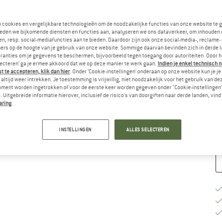
Ki
n cookies en vergelijkbare technologieën om de noodzakelijke functies van onze website te 
eden we bijkomende diensten en functies aan, analyseren we ons dataverkeer, om inhouden 
n, resp. social-mediafuncties aan te bieden. Daardoor zijn ook onze social-media-, reclame-
ers op de hoogte van je gebruik van onze website. Sommige daarvan bevinden zich in derde 
ranties om je gegevens te beschermen, bijvoorbeeld tegen toegang door autoriteiten. Door h
lecteren’ ga je ermee akkoord dat we op deze manier te werk gaan.
Indien je enkel technisch 
 te accepteren, klik dan hier
. Onder ‘Cookie-instellingen’ onderaan op onze website kun je 
M
altijd weer intrekken. Je toestemming is vrijwillig, niet noodzakelijk voor het gebruik van d
oment worden ingetrokken of voor de eerste keer worden gegeven onder "Cookie-instellingen
 Uitgebreide informatie hierover, inclusief de risico's van doorgiften naar derde landen, vind 
Le
aring
.
Aa
INSTELLINGEN
ALLES SELECTEREN