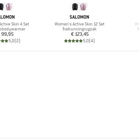
ERK
MERK
ALOMON
SALOMON
Artikel
Ar
ctive Skin 4 Set
Women's Active Skin 12 Set
Wo
groep
Productgroep
P
opbodywarmer
Trailrunningrugzak
T
Prijs
Prijs
 99,95
€ 123,45
5,0
(
2
)
5,0
(
4
)