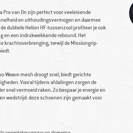
 Pro van On zijn perfect voor veeleisende
e snelheid en uithoudingsvermogen en daarmee
 de dubbele Helion HF-tussenzool profiteer je ook
ing en een indrukwekkende rebound. Het
e krachtoverbrenging, terwijl de Missiongrip-
iedt.
-Weave-mesh droogt snel, biedt gerichte
gheden. Vooral tijdens afdalingen zorgen de
er snel vermoeid raken. Zo bespaar je energie en
 een wedstrijd: deze schoenen zijn gemaakt voor
le energieteruggave en demping