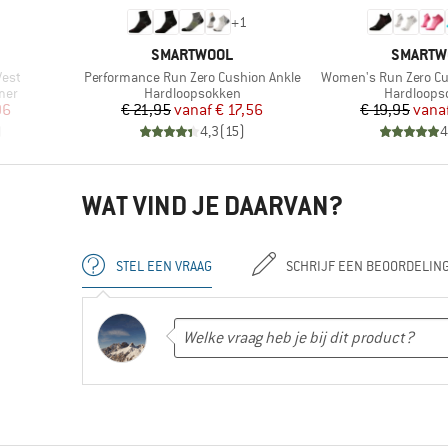
+
1
MERK
MERK
SMARTWOOL
SMARTW
Artikel
Artikel
est
Performance Run Zero Cushion Ankle
Women's Run Zero Cu
Productgroep
Productgr
mer
Hardloopsokken
Hardloops
de prijs
Prijs
Verlaagde prijs
Pr
Ve
96
€ 21,95
vanaf
€ 17,56
€ 19,95
vana
)
4,3
(
15
)
4
WAT VIND JE DAARVAN?
STEL EEN VRAAG
SCHRIJF EEN BEOORDELIN