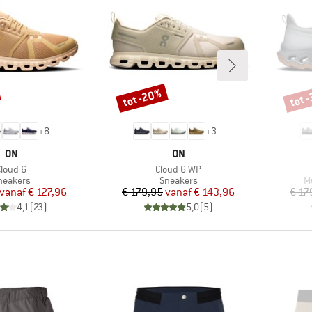
tot -20%
tot 
Korting
Korti
+
8
+
3
MERK
MERK
ON
ON
rtikel
Artikel
Cloud 6
Cloud 6 WP
roductgroep
Productgroep
P
neakers
Sneakers
M
Prijs
Verlaagde prijs
Prijs
Verlaagde prijs
vanaf
€ 127,96
€ 179,95
vanaf
€ 143,96
€ 17
4,1
(
23
)
5,0
(
5
)