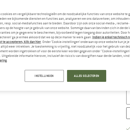
Ki
n cookies en vergelijkbare technologieën om de noodzakelijke functies van onze website te 
eden we bijkomende diensten en functies aan, analyseren we ons dataverkeer, om inhouden 
n, resp. social-mediafuncties aan te bieden. Daardoor zijn ook onze social-media-, reclame-
ers op de hoogte van je gebruik van onze website. Sommige daarvan bevinden zich in derde 
ranties om je gegevens te beschermen, bijvoorbeeld tegen toegang door autoriteiten. Door h
lecteren’ ga je ermee akkoord dat we op deze manier te werk gaan.
Indien je enkel technisch 
 te accepteren, klik dan hier
. Onder ‘Cookie-instellingen’ onderaan op onze website kun je 
altijd weer intrekken. Je toestemming is vrijwillig, niet noodzakelijk voor het gebruik van d
oment worden ingetrokken of voor de eerste keer worden gegeven onder "Cookie-instellingen
 Uitgebreide informatie hierover, inclusief de risico's van doorgiften naar derde landen, vind 
aring
.
M
Le
INSTELLINGEN
ALLES SELECTEREN
Aa