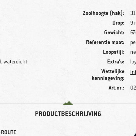
Zoolhoogte (hak):
3
Drop:
9
Gewicht:
67
Referentie maat:
pe
Loopstijl:
ne
Extra's:
, waterdicht
lo
Wettelijke
In
kennisgeving:
Art.nr.:
02
PRODUCTBESCHRIJVING
 ROUTE