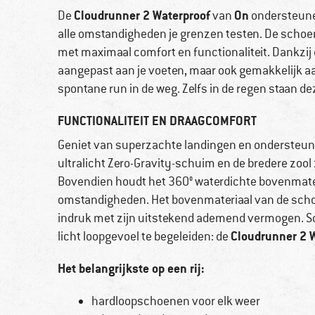
Cloudrunner 2 Waterproof
On
De
van
ondersteunen
alle omstandigheden je grenzen testen. De scho
met maximaal comfort en functionaliteit. Dankzij
aangepast aan je voeten, maar ook gemakkelijk aa
spontane run in de weg. Zelfs in de regen staan de
FUNCTIONALITEIT EN DRAAGCOMFORT
Geniet van superzachte landingen en ondersteuni
ultralicht Zero-Gravity-schuim en de bredere zool
Bovendien houdt het 360° waterdichte bovenmateri
omstandigheden. Het bovenmateriaal van de scho
indruk met zijn uitstekend ademend vermogen. S
Cloudrunner 2 
licht loopgevoel te begeleiden: de
Het belangrijkste op een rij:
hardloopschoenen voor elk weer