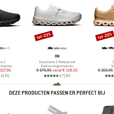
tot -23%
tot -20%
Korting
Korting
+
1
RK
MERK
ON
Artikel
A
ta 2
Cloudvista 2 Waterproof
p
Productgroep
P
schoenen
Trailrunningschoenen
S
ijs
rlaagde prijs
Prijs
Verlaagde prijs
 127,96
€ 179,95
vanaf
€ 138,56
€ 159,95
,5
(
15
)
4,7
(
10
)
DEZE PRODUCTEN PASSEN ER PERFECT BIJ