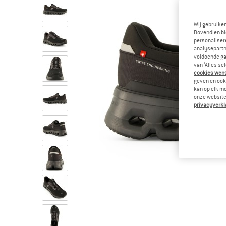
Wij gebruike
Bovendien bi
personalisere
analysepartn
voldoende ga
van ‘Alles se
cookies wenst
geven en ook 
kan op elk m
onze website.
privacyverkl