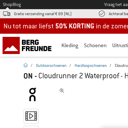
Naar
Shop
Blog
Vraag het a
Gratis verzending vanaf € 69 (NL)
Achteraf b
Nu tot maar liefst -50% in de zomersale!
Kleding
Schoenen
Uitrust
Startpagina
/
Outdoorschoenen
/
Hardloopschoenen
/
Cloudru
ON
-
Cloudrunner 2 Waterproof -