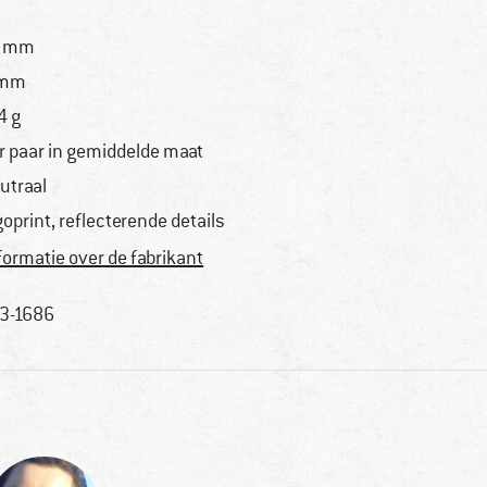
1 mm
 mm
4 g
r paar in gemiddelde maat
utraal
goprint, reflecterende details
formatie over de fabrikant
3-1686