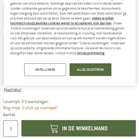
Kleur:
Alloy / Ivory
gebruik van onze website. Sommige daarvan bevinden zich in derde landen
zonder voldoende garanties om je gegevens te beschermen, bijvoorbeeld
tegen toegang door autoriteiten. Door het aanklikken van ‘Alles selecteren’ ga
je ermee akkoord dat we op deze manier te werk gaan.
Indien je enkel
-10%
-17%
-20%
-20%
-20%
technisch noodzakelijke cookies wenst te accepteren, klik dan hier
. Onder
‘Cookie-instellingen’ onderaan op onze website kun je je toestemming geven
Maat: EU
47
en ook altijd weer intrekken. Je toestemming is vrijwillig, niet noodzakelijk
voor het gebruik van deze website en kan op elk moment worden ingetrokken
EU
40
EU
40,5
EU
41
EU
42
of voor de eerste keer worden gegeven onder "Cookie-instellingen" onderaan
op onze website. Uitgebreide informatie hierover, inclusief de risico's van
EU
42,5
EU
43
EU
44
EU
44,5
doorgiften naar derde landen, vind je in onze
privacyverklaring
.
EU
45
EU
46
EU
47
EU
47,5
EU
48
INSTELLINGEN
ALLES SELECTEREN
EU
49
Maattabel
De link wordt geopend in een infovak en bevat le
Levertijd: 3-5 werkdagen
Nog maar 1 stuk op voorraad!
Aantal:
IN DE WINKELMAND