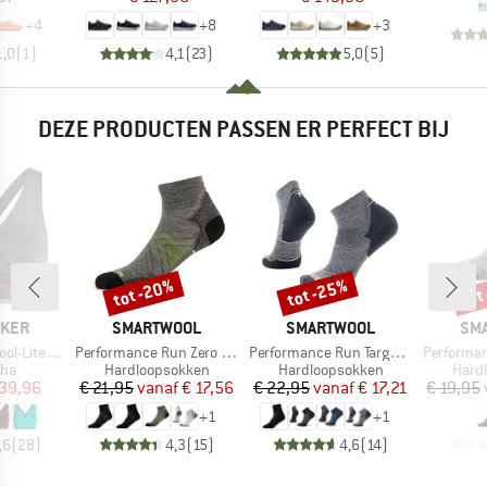
+
4
+
8
+
3
1,0
(
1
)
4,1
(
23
)
5,0
(
5
)
DEZE PRODUCTEN PASSEN ER PERFECT BIJ
tot -20%
tot -25%
tot
Korting
Korting
Kort
MERK
MERK
ME
AKER
SMARTWOOL
SMARTWOOL
SM
Artikel
Artikel
Artikel
 Racerback Bra
Performance Run Zero Cushion Ankle
Performance Run Targeted Cushion Ankle
Performance Run 
groep
Productgroep
Productgroep
Prod
eha
Hardloopsokken
Hardloopsokken
Hard
ijs
rlaagde prijs
Prijs
Verlaagde prijs
Prijs
Verlaagde prijs
 39,96
€ 21,95
vanaf
€ 17,56
€ 22,95
vanaf
€ 17,21
€ 19,95
+
1
+
1
,6
(
28
)
4,3
(
15
)
4,6
(
14
)