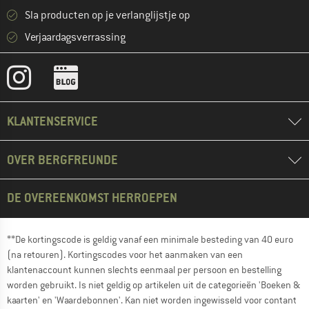
Sla producten op je verlanglijstje op
Verjaardagsverrassing
KLANTENSERVICE
OVER BERGFREUNDE
DE OVEREENKOMST HERROEPEN
**De kortingscode is geldig vanaf een minimale besteding van 40 euro
(na retouren). Kortingscodes voor het aanmaken van een
klantenaccount kunnen slechts eenmaal per persoon en bestelling
worden gebruikt. Is niet geldig op artikelen uit de categorieën 'Boeken &
kaarten' en 'Waardebonnen'. Kan niet worden ingewisseld voor contant