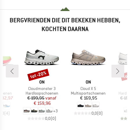
BERGVRIENDEN DIE DIT BEKEKEN HEBBEN,
KOCHTEN DAARNA
tot -20%
tot
Korting
Kort
K
MERK
MERK
A
ON
ON
Artikel
Artikel
Ar
 3
Cloudmonster 3
Cloud X 5
C
ep
Productgroep
Productgroep
Produc
hoenen
Hardloopschoenen
Multisportschoenen
Hardl
ijs
rlaagde prijs
Prijs
Verlaagde prijs
Prijs
 132,97
€ 199,95
vanaf
€ 169,95
€ 15
€ 159,96
€
+
3
5,0
(
4
)
0,0
(
0
)
0,0
(
0
)