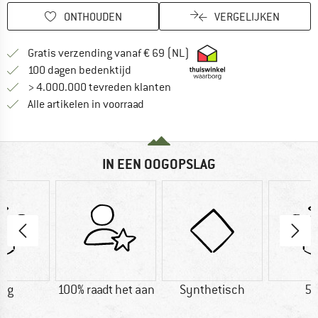
ONTHOUDEN
VERGELIJKEN
Vind hier de verzendinform
Gratis verzending vanaf € 69 (NL)
Vind de betalingsinformatie hier! Opent
100 dagen bedenktijd
> 4.000.000 tevreden klanten
Alle artikelen in voorraad
IN EEN OOGOPSLAG
6 g
100% raadt het aan
Synthetisch
57