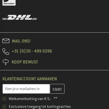
MAIL ONS!
+31 (0)30 - 499 0286
KOOP BEWUST
KLANTENACCOUNT AANMAKEN
Vul je e-mailadres hier in en maak in de volgende stap je klanten
E-mailadres
Welkomstkorting van € 5,- **
Exclusieve toegang tot kortingsacties