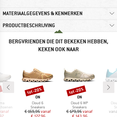
MATERIAALGEGEVENS & KENMERKEN
PRODUCTBESCHRIJVING
BERGVRIENDEN DIE DIT BEKEKEN HEBBEN,
KEKEN OOK NAAR
%
tot -20%
tot -20%
Korting
Korting
RK
MERK
MERK
ON
ON
Artikel
Artikel
Arti
oma
Cloud 6
Cloud 6 WP
Clo
p
Productgroep
Productgroep
P
schoenen
Sneakers
Sneakers
S
ijs
rlaagde prijs
Prijs
Verlaagde prijs
Prijs
Verlaagde prijs
vanaf
€ 159,95
vanaf
€ 179,95
vanaf
vana
,97
€ 127,96
€ 143,96