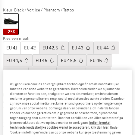
Kleur:
Black / Volt Ice / Phantom / Tattoo
-25%
Kies een maat:
EU
41
EU
42
EU
42,5
EU
43
EU
44
EU
44,5
EU
45
EU
45,5
EU
46
EU
47
EU
47,5
EU
48,5
EU
50
Maattabel
Wij gebruiken cookies en vergelijkbare technologieën om de noodzakelijke
functies van onze website te garanderen. Bovendien bieden we bijkomende
diensten en functies aan, analyseren we ons dataverkeer, om inhouden en
De link wordt geopend in een infovak en bevat le
Levertijd: 3-5 werkdagen
reclame te personaliseren, resp. social-mediafuncties aan te bieden. Daardoor
Aantal:
zijn ook onze social-media-, reclame- en analysepartners op de hoogte van je
gebruik van onze website. Sommige daarvan bevinden zich in derde landen
zonder voldoende garanties om je gegevens te beschermen, bijvoorbeeld
IN DE WINKELMAND
tegen toegang door autoriteiten. Door het aanklikken van ‘Alles selecteren’ ga
je ermee akkoord dat we op deze manier te werk gaan.
Indien je enkel
technisch noodzakelijke cookies wenst te accepteren, klik dan hier
. Onder
ONTHOUDEN
VERGELIJKEN
‘Cookie-instellingen’ onderaan op onze website kun je je toestemming geven