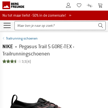
De klantenaccount
Naar
Naar de verlanglijs
Naar de pro
Nu tot maar liefst -50% in de zomersale!
Nu tot maar liefst -50% in de zomersale! »
Trailrunning schoenen
NIKE
-
Pegasus Trail 5 GORE-TEX -
Trailrunningschoenen
3,5
(4)