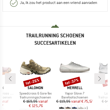
Ja, ik zou het product aan een vriend aanraden
TRAILRUNNING SCHOENEN
SUCCESARTIKELEN
%
tot -26%
tot -37%
tot
Korting
Korting
Kort
MERK
MERK
ON
SALOMON
MERRELL
Artikel
Artikel
Arti
 Gore-Tex
Speedcross 6 Gore-Tex
Vapor Glove 7
Lon
p
Productgroep
Productgroep
Product
schoenen
Trailrunningschoenen
Barefootschoenen
Trailru
ijs
rlaagde prijs
Prijs
Verlaagde prijs
Prijs
Verlaagde prijs
vanaf
€ 169,95
vanaf
€ 119,95
vanaf
€ 75,57
€ 14
47
€ 125,76
€
+
1