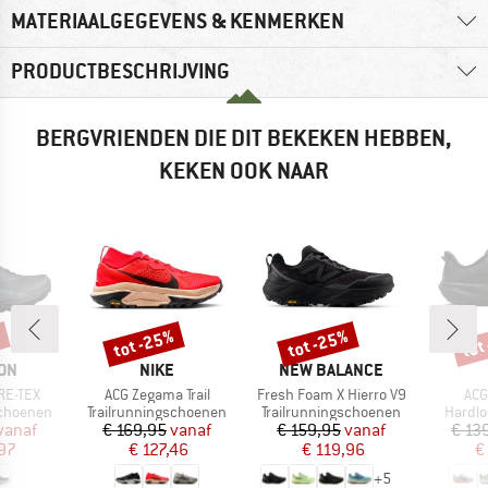
MATERIAALGEGEVENS & KENMERKEN
PRODUCTBESCHRIJVING
BERGVRIENDEN DIE DIT BEKEKEN HEBBEN,
KEKEN OOK NAAR
%
tot -25%
tot -25%
tot
Korting
Korting
Kort
MERK
MERK
ON
NIKE
NEW BALANCE
Artikel
Artikel
Arti
RE-TEX
ACG Zegama Trail
Fresh Foam X Hierro V9
ACG
p
Productgroep
Productgroep
Produc
schoenen
Trailrunningschoenen
Trailrunningschoenen
Hardl
ijs
rlaagde prijs
Prijs
Verlaagde prijs
Prijs
Verlaagde prijs
vanaf
€ 169,95
vanaf
€ 159,95
vanaf
€ 13
97
€ 127,46
€ 119,96
€
+
5