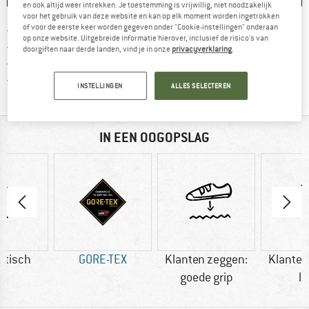
en ook altijd weer intrekken. Je toestemming is vrijwillig, niet noodzakelijk
voor het gebruik van deze website en kan op elk moment worden ingetrokken
of voor de eerste keer worden gegeven onder "Cookie-instellingen" onderaan
Vind hier de verzendinform
Gratis verzending vanaf € 69 (NL)
op onze website. Uitgebreide informatie hierover, inclusief de risico's van
Vind de betalingsinformatie hier! Opent
100 dagen bedenktijd
doorgiften naar derde landen, vind je in onze
privacyverklaring
.
> 4.000.000 tevreden klanten
Alle artikelen in voorraad
INSTELLINGEN
ALLES SELECTEREN
IN EEN OOGOPSLAG
etisch
GORE-TEX
Klanten zeggen:
Klanten
goede grip
li