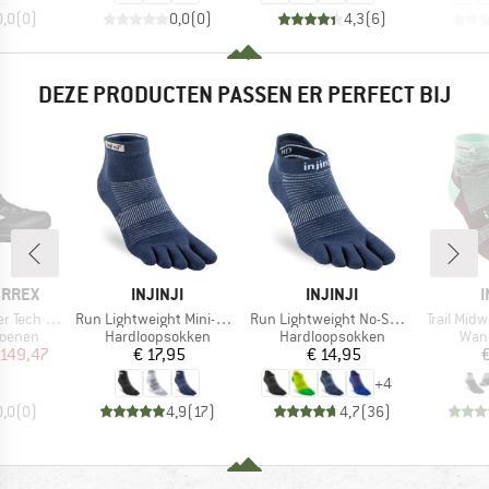
0,0
(
0
)
0,0
(
0
)
4,3
(
6
)
DEZE PRODUCTEN PASSEN ER PERFECT BIJ
MERK
MERK
ERREX
INJINJI
INJINJI
I
Artikel
Artikel
Artikel
ch Mid GTX
Run Lightweight Mini-Crew
Run Lightweight No-Show
Trail Mid
ep
Productgroep
Productgroep
Prod
oenen
Hardloopsokken
Hardloopsokken
Wan
ijs
rlaagde prijs
Prijs
Prijs
 149,47
€ 17,95
€ 14,95
€
+
4
0,0
(
0
)
4,9
(
17
)
4,7
(
36
)