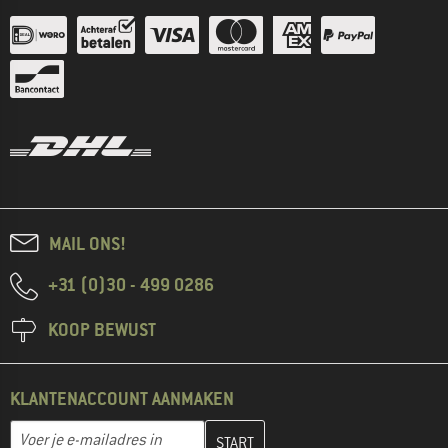
MAIL ONS!
+31 (0)30 - 499 0286
KOOP BEWUST
KLANTENACCOUNT AANMAKEN
Vul je e-mailadres hier in en maak in de volgende stap je klanten
Voer je e-mailadres in