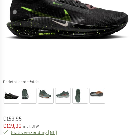
Gedetailleerde foto's
Oorspronkelijke prijs :
Prijs:
€
159,95
€
119,96
incl. BTW
Nederland. Informatie over de verzend
Gratis verzending
(NL)