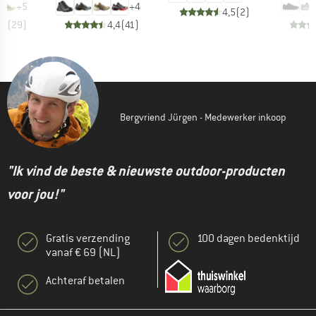
+
5
+
4
4,5
(
2
)
,6
(
29
)
4,4
(
41
)
Bergvriend Jürgen - Medewerker inkoop
"Ik vind de beste & nieuwste outdoor-producten
voor jou!"
Gratis verzending
100 dagen bedenktijd
vanaf € 69 (NL)
Achteraf betalen