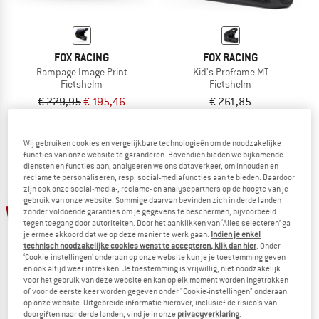
FOX RACING
FOX RACING
Rampage Image Print
Kid's Proframe MT
Fietshelm
Fietshelm
€ 229,95
€ 195,46
€ 261,85
5,0
(1)
(0)
Wij gebruiken cookies en vergelijkbare technologieën om de noodzakelijke
functies van onze website te garanderen. Bovendien bieden we bijkomende
diensten en functies aan, analyseren we ons dataverkeer, om inhouden en
reclame te personaliseren, resp. social-mediafuncties aan te bieden. Daardoor
zijn ook onze social-media-, reclame- en analysepartners op de hoogte van je
gebruik van onze website. Sommige daarvan bevinden zich in derde landen
tot -15%
-15%
zonder voldoende garanties om je gegevens te beschermen, bijvoorbeeld
tegen toegang door autoriteiten. Door het aanklikken van ‘Alles selecteren’ ga
je ermee akkoord dat we op deze manier te werk gaan.
Indien je enkel
technisch noodzakelijke cookies wenst te accepteren, klik dan hier
. Onder
‘Cookie-instellingen’ onderaan op onze website kun je je toestemming geven
en ook altijd weer intrekken. Je toestemming is vrijwillig, niet noodzakelijk
voor het gebruik van deze website en kan op elk moment worden ingetrokken
of voor de eerste keer worden gegeven onder "Cookie-instellingen" onderaan
op onze website. Uitgebreide informatie hierover, inclusief de risico's van
doorgiften naar derde landen, vind je in onze
privacyverklaring
.
FOX RACING
FOX RACING