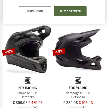
Proframe RS CE
Proframe Solid
Fietshelm
Fietshelm
INSTELLINGEN
ALLES SELECTEREN
€ 369,95
€ 314,46
€ 299,95
vanaf € 254,96
(0)
(0)
-20%
-15%
FOX RACING
FOX RACING
Rampage RS MT
Rampage MT BLK
Fietshelm
Fietshelm
€ 599,95
€ 479,96
€ 229,95
€ 195,46
(0)
(0)