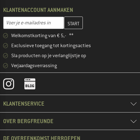
KLANTENACCOUNT AANMAKEN
Vul je e-mailadres hier in en maak in de volgende stap je klanten
E-mailadres
Welkomstkorting van € 5,- **
Exclusieve toegang tot kortingsacties
Sla producten op je verlanglijstje op
Verjaardagsverrassing
KLANTENSERVICE
OVER BERGFREUNDE
DE OVEREENKOMST HERROEPEN