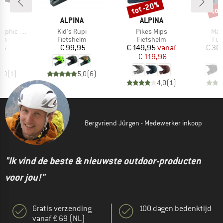
tot -20%
tot
Korting
Kort
K
MERK
MERK
ALPINA
ALPINA
Artikel
Artikel
Arti
ic Design
Kid's Rupi
Pikes Mips
Mai
tgroep
Productgroep
Productgroep
Pro
elm
Fietshelm
Fietshelm
Ful
ijs
Prijs
Prijs
Verlaagde prijs
95
€ 99,95
€ 149,95
vanaf
€ 30
€ 119,96
€
4,0
(
1
)
5,0
(
6
)
4,0
(
1
)
Bergvriend Jürgen - Medewerker inkoop
"Ik vind de beste & nieuwste outdoor-producten
voor jou!"
Gratis verzending
100 dagen bedenktijd
vanaf € 69 (NL)