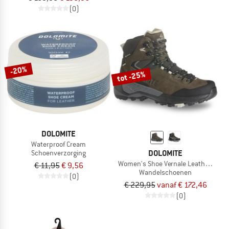
(0)
-20%
tot -25%
DOLOMITE
Waterproof Cream
DOLOMITE
Schoenverzorging
Women's Shoe Vernale Leather High 
€ 11,95
€ 9,56
Wandelschoenen
(0)
€ 229,95
vanaf € 172,46
(0)