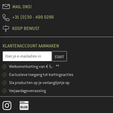
MAIL ONS!
+31 (0)30 - 499 0286
KOOP BEWUST
KLANTENACCOUNT AANMAKEN
Vul je e-mailadres hier in en maak in de volgende stap je klanten
E-mailadres
Welkomstkorting van € 5,- **
Exclusieve toegang tot kortingsacties
Sla producten op je verlanglijstje op
Verjaardagsverrassing