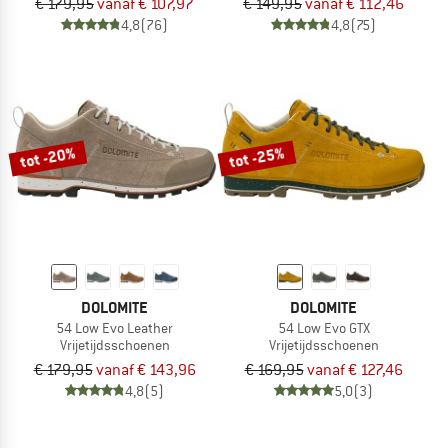
€ 179,95
vanaf € 107,97
€ 149,95
vanaf € 112,46
4,8
(76)
4,8
(75)
tot -20%
tot -25%
DOLOMITE
DOLOMITE
54 Low Evo Leather
54 Low Evo GTX
Vrijetijdsschoenen
Vrijetijdsschoenen
€ 179,95
vanaf € 143,96
€ 169,95
vanaf € 127,46
4,8
(5)
5,0
(3)