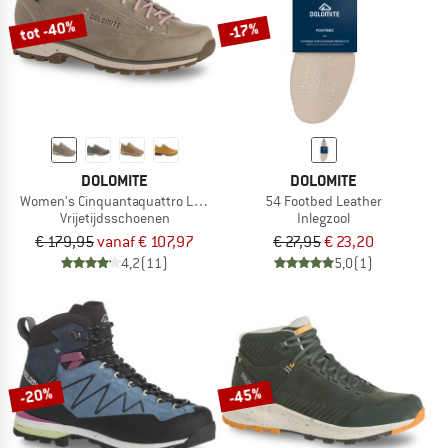
tot -40%
-17%
DOLOMITE
DOLOMITE
Women's Cinquantaquattro Low Full Grain Evo GTX
54 Footbed Leather
Vrijetijdsschoenen
Inlegzool
€ 179,95
vanaf € 107,97
€ 27,95
€ 23,20
4,2
(11)
5,0
(1)
-20%
-45%