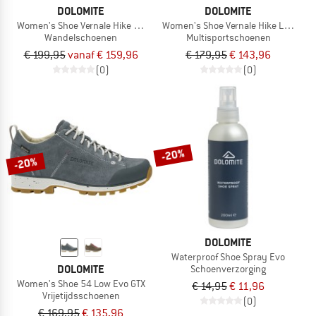
DOLOMITE
DOLOMITE
Women's Shoe Vernale Hike Mid GTX
Women's Shoe Vernale Hike Low GTX
Wandelschoenen
Multisportschoenen
€ 199,95
vanaf € 159,96
€ 179,95
€ 143,96
(0)
(0)
-20%
-20%
DOLOMITE
Waterproof Shoe Spray Evo
DOLOMITE
Schoenverzorging
Women's Shoe 54 Low Evo GTX
€ 14,95
€ 11,96
Vrijetijdsschoenen
(0)
€ 169,95
€ 135,96