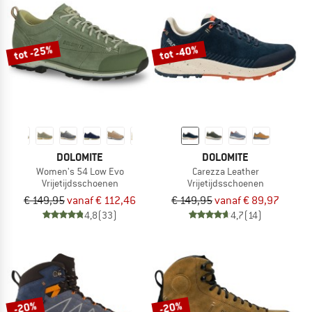
tot -25%
tot -40%
DOLOMITE
DOLOMITE
Women's 54 Low Evo
Carezza Leather
Vrijetijdsschoenen
Vrijetijdsschoenen
€ 149,95
vanaf € 112,46
€ 149,95
vanaf € 89,97
4,8
(33)
4,7
(14)
-20%
-20%