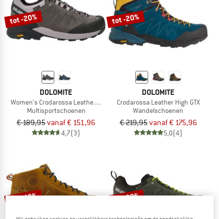
tot -20%
tot -20%
DOLOMITE
DOLOMITE
Women's Crodarossa Leather GTX
Crodarossa Leather High GTX
Multisportschoenen
Wandelschoenen
€ 189,95
vanaf € 151,96
€ 219,95
vanaf € 175,96
4,7
(3)
5,0
(4)
tot -43%
tot -20%
Wij gebruiken cookies en vergelijkbare technologieën om de noodzakelijke