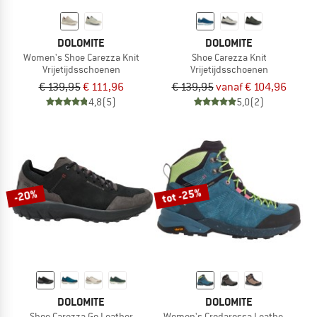
DOLOMITE
DOLOMITE
Women's Shoe Carezza Knit
Shoe Carezza Knit
Vrijetijdsschoenen
Vrijetijdsschoenen
€ 139,95
€ 111,96
€ 139,95
vanaf € 104,96
4,8
(5)
5,0
(2)
tot -25%
-20%
DOLOMITE
DOLOMITE
Shoe Carezza Go Leather
Women's Crodarossa Leather High G