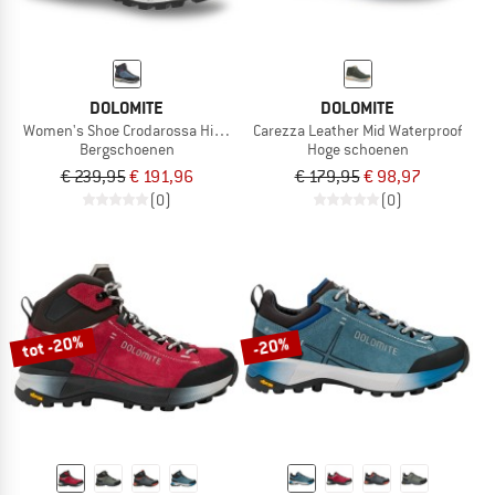
DOLOMITE
DOLOMITE
Women's Shoe Crodarossa Hi GTX 2.0
Carezza Leather Mid Waterproof
Bergschoenen
Hoge schoenen
€ 239,95
€ 191,96
€ 179,95
€ 98,97
(0)
(0)
tot -20%
-20%