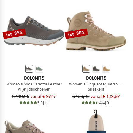
tot -35%
tot -30%
DOLOMITE
DOLOMITE
Women's Shoe Carezza Leather
Women's Cinquantaquattro High Full
Vrijetijdsschoenen
Sneakers
€ 149,95
vanaf € 97,47
€ 199,95
vanaf € 139,97
5,0
(1)
4,4
(9)