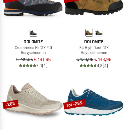
DOLOMITE
DOLOMITE
Crodarossa Hi GTX 2.0
54 High Dust GTX
Bergschoenen
Hoge schoenen
€ 239,95
€ 191,96
€ 179,95
€ 143,96
5,0
(1)
4,8
(4)
tot -25%
-20%