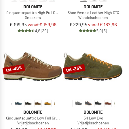
DOLOMITE
DOLOMITE
Cinquantaquattro High Full Grain Leather Evo GTX
Shoe Vernale Leather High GTX
Sneakers
Wandelschoenen
€ 199,95
vanaf € 159,96
€ 229,95
vanaf € 183,96
4,6
(29)
5,0
(5)
tot -40%
tot -25%
DOLOMITE
DOLOMITE
Cinquantaquattro Low Full Grain Leather Evo GTX
54 Low Evo
Vrijetijdsschoenen
Vrijetijdsschoenen