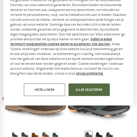
functies van onze website te garanderen. Bovendien bieden we bijkomende
diensten en functies aan, analyseren we ons dataverkeer, om inhouden en
reclame te personaliseren, resp. social-mediafuncties aan te bieden. Daardoor
zijn ook onze social-media-, reclame- en analysepartners op de hoogte van je
gebruik van onze website. Sommige daarvan bevinden zich in derde landen
zonder voldoende garanties om je gegevens te beschermen, bijvoorbeeld
DOLOMITE
DOLOMITE
tegen toegang door autoriteiten. Door het aanklikken van ‘Alles selecteren’ ga
Cinquantaquattro Mid Full Grain Leather Evo
Crodarossa Leather GTX
je ermee akkoord dat we op deze manier te werk gaan.
Indien je enkel
Sneakers
Multisportschoenen
technisch noodzakelijke cookies wenst te accepteren, klik dan hier
. Onder
‘Cookie-instellingen’ onderaan op onze website kun je je toestemming geven
€ 179,95
vanaf € 102,57
€ 189,95
vanaf € 151,96
en ook altijd weer intrekken. Je toestemming is vrijwillig, niet noodzakelijk
4,9
(34)
4,7
(9)
voor het gebruik van deze website en kan op elk moment worden ingetrokken
of voor de eerste keer worden gegeven onder "Cookie-instellingen" onderaan
op onze website. Uitgebreide informatie hierover, inclusief de risico's van
doorgiften naar derde landen, vind je in onze
privacyverklaring
.
INSTELLINGEN
ALLES SELECTEREN
tot -20%
tot -20%