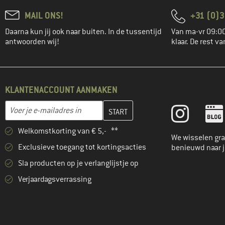
(2)
straede
MAIL ONS!
+31 (0)3
(1)
Trollkids
Daarna kun jij ook naar buiten. In de tussentijd
Van ma-vr 09:00
antwoorden wij!
klaar. De rest va
(7)
Vaude
KLANTENACCOUNT AANMAKEN
Vul je e-mailadres hier in en maak in de volgende stap je klanten
E-mailadres
Welkomstkorting van € 5,- **
We wisselen gra
Exclusieve toegang tot kortingsacties
benieuwd naar 
Sla producten op je verlanglijstje op
Verjaardagsverrassing