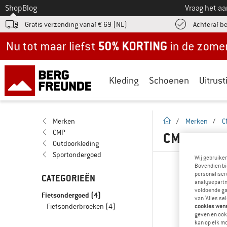
Naar
Shop
Blog
Vraag het a
Gratis verzending vanaf € 69 (NL)
Achteraf b
Nu tot maar liefst -50% in de zomersale!
Kleding
Schoenen
Uitrust
Startpagina
Merken
/
Merken
/
C
CMP
CMP FIET
Outdoorkleding
Sportondergoed
Wij gebruike
Bovendien bi
personalisere
CATEGORIEËN
analysepartn
voldoende ga
Fietsondergoed
(4)
van ‘Alles se
Fietsonderbroeken
(4)
cookies wenst
geven en ook 
kan op elk m