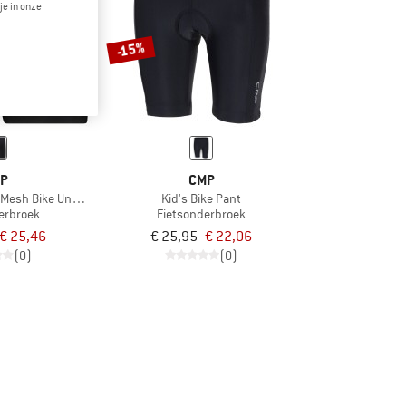
je in onze
-15%
P
CMP
 Mesh Bike Underwear
Kid's Bike Pant
erbroek
Fietsonderbroek
€ 25,46
€ 25,95
€ 22,06
(0)
(0)