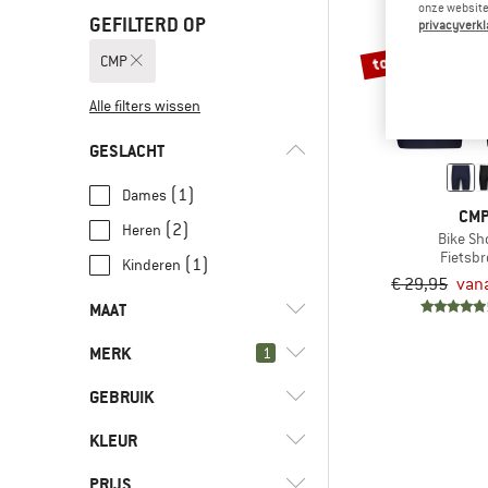
onze website.
GEFILTERD OP
privacyverkl
tot -10%
CMP
Alle filters wissen
GESLACHT
(1)
Dames
CM
(2)
Heren
Bike Sh
Fietsb
(1)
Kinderen
€ 29,95
vana
MAAT
MERK
1
XS
S
M
L
XL
GEBRUIK
XXL
3XL
98
104
110
KLEUR
(4)
Fietsen
116
128
176
(3)
Gravelbiken
(4)
CMP
PRIJS