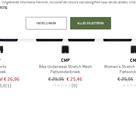
 Uitgebreide informatie hierover, inclusief de risico's van doorgiften naar derde landen, vind 
aring
.
-15%
-15%
INSTELLINGEN
ALLES SELECTEREN
P
CMP
CM
orts
Bike Underwear Stretch Mesh
Women's Stretch
roek
Fietsonderbroek
Fietsond
f € 26,96
€ 29,95
€ 25,46
€ 29,95
5,0
(1)
(0)