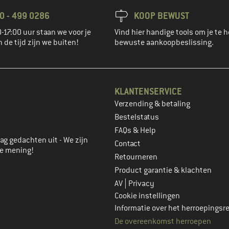
0 - 499 0286
KOOP BEWUST
-17:00 uur staan we voor je
Vind hier handige tools om je te h
n de tijd zijn we buiten!
bewuste aankoopbeslissing.
KLANTENSERVICE
Verzending & betaling
account aan
Bestelstatus
FAQs & Help
ag gedachten uit - We zijn
Contact
je mening!
Retourneren
Product garantie & klachten
|
AV
Privacy
Cookie instellingen
Informatie over het herroepingsr
De overeenkomst herroepen