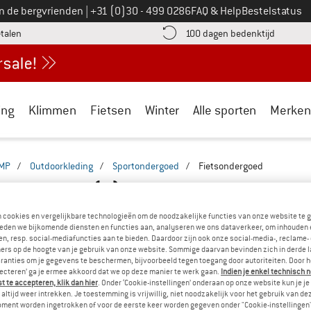
Bel ons op
an de bergvrienden
|
+31 (0)30 - 499 0286
FAQ & Help
Bestelstatus
vind de betalingsinformatie hier! Opent in een infovak
Vind de b
etalen
100 dagen bedenktijd
ing
Klimmen
Fietsen
Winter
Alle sporten
Merken
MP
/
Outdoorkleding
/
Sportondergoed
/
Fietsondergoed
SONDERGOED
(4)
n cookies en vergelijkbare technologieën om de noodzakelijke functies van onze website te 
eden we bijkomende diensten en functies aan, analyseren we ons dataverkeer, om inhouden 
n, resp. social-mediafuncties aan te bieden. Daardoor zijn ook onze social-media-, reclame-
ers op de hoogte van je gebruik van onze website. Sommige daarvan bevinden zich in derde 
ranties om je gegevens te beschermen, bijvoorbeeld tegen toegang door autoriteiten. Door h
lecteren’ ga je ermee akkoord dat we op deze manier te werk gaan.
Indien je enkel technisch 
 te accepteren, klik dan hier
. Onder ‘Cookie-instellingen’ onderaan op onze website kun je 
altijd weer intrekken. Je toestemming is vrijwillig, niet noodzakelijk voor het gebruik van d
oment worden ingetrokken of voor de eerste keer worden gegeven onder "Cookie-instellingen