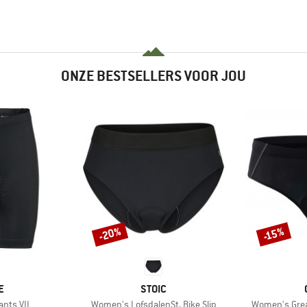
ONZE BESTSELLERS VOOR JOU
-20%
-15%
Korting
Korting
MERK
E
STOIC
Artikel
Artikel
ants VII
Women's LofsdalenSt. Bike Slip
Women's Grea