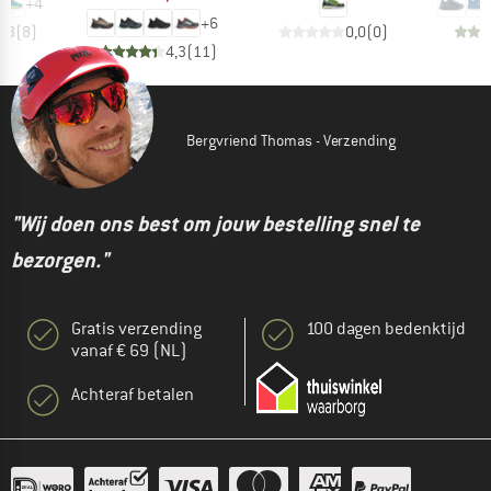
+
4
+
6
4,3
(
8
)
0,0
(
0
)
4,3
(
11
)
Bergvriend Thomas - Verzending
"Wij doen ons best om jouw bestelling snel te
bezorgen."
Gratis verzending
100 dagen bedenktijd
vanaf € 69 (NL)
Achteraf betalen