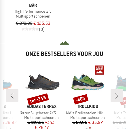
BÄR
High Performance 2.5
Multisportschoenen
€ 278,95
€ 125,53
(0)
ONZE BESTSELLERS VOOR JOU
%
tot -34%
tot
-40%
Korting
Korting
Kort
MERK
MERK
ME
IDS
ADIDAS TERREX
TROLLKIDS
TR
Artikel
Artikel
Artikel
ker Low XT
Terrex Skychaser AX5 GORE-TEX
Kid's Preikestolen Hiker Exclusive
Kid's Tro
p
Productgroep
Productgroep
Produc
choenen
Multisportschoenen
Multisportschoenen
Multis
ijs
rlaagde prijs
Prijs
Verlaagde prijs
Prijs
Verlaagde prijs
f
€ 38,97
€ 119,95
vanaf
€ 59,95
€ 35,97
€ 59,95
€ 79,17