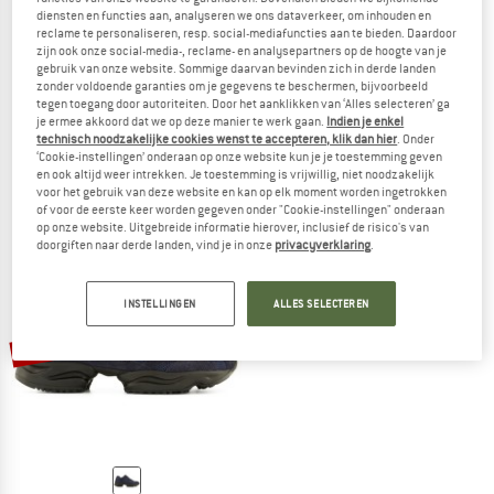
diensten en functies aan, analyseren we ons dataverkeer, om inhouden en
reclame te personaliseren, resp. social-mediafuncties aan te bieden. Daardoor
zijn ook onze social-media-, reclame- en analysepartners op de hoogte van je
gebruik van onze website. Sommige daarvan bevinden zich in derde landen
BÄR
BÄR
zonder voldoende garanties om je gegevens te beschermen, bijvoorbeeld
tegen toegang door autoriteiten. Door het aanklikken van ‘Alles selecteren’ ga
Women's Bergkomfort Wanderschuh
Easyrun
je ermee akkoord dat we op deze manier te werk gaan.
Indien je enkel
Multisportschoenen
Multisportschoenen
technisch noodzakelijke cookies wenst te accepteren, klik dan hier
. Onder
€ 278,95
€ 209,21
€ 228,95
€ 148,82
‘Cookie-instellingen’ onderaan op onze website kun je je toestemming geven
en ook altijd weer intrekken. Je toestemming is vrijwillig, niet noodzakelijk
5,0
(1)
5,0
(2)
voor het gebruik van deze website en kan op elk moment worden ingetrokken
of voor de eerste keer worden gegeven onder "Cookie-instellingen" onderaan
op onze website. Uitgebreide informatie hierover, inclusief de risico's van
doorgiften naar derde landen, vind je in onze
privacyverklaring
.
INSTELLINGEN
ALLES SELECTEREN
-55%