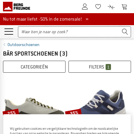
De klantenaccount
Naar
Naar de verlanglijs
Naar de pro
Nu tot maar liefst -50% in de zomersale!
Nu tot maar liefst -50% in de zomersale! »
Outdoorschoenen
BÄR SPORTSCHOENEN
(3)
CATEGORIEËN
FILTERS
1
-25%
-35%
Wij gebruiken cookies en vergelijkbare technologieën om de noodzakelijke
functies van onze website te garanderen. Bovendien bieden we bijkomende