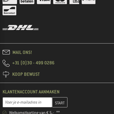
MAIL ONS!
+31 (0)30 - 499 0286
KOOP BEWUST
KLANTENACCOUNT AANMAKEN
Vul je e-mailadres hier in en maak in de volgende stap je klanten
E-mailadres
Welkomstkorting van € 5,- **