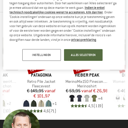
tegen toegang door autoriteiten. Door het aanklikken van ‘Alles selecteren’ ga
je ermee akkoord dat we op deze manier te werk gaan.
Indien je enkel
technisch noodzakelijke cookies wenst te accepteren, klik dan hier
. Onder
‘Cookie-instellingen’ onderaan op onze website kun je je toestemming geven
TOPPRODUCTEN VAN JE FAVORIETE MERKEN
en ook altijd weer intrekken. Je toestemming is vrijwillig, niet noodzakelijk
voor het gebruik van deze website en kan op elk moment worden ingetrokken
of voor de eerste keer worden gegeven onder "Cookie-instellingen" onderaan
op onze website. Uitgebreide informatie hierover, inclusief de risico's van
doorgiften naar derde landen, vind je in onze
privacyverklaring
.
INSTELLINGEN
ALLES SELECTEREN
%
tot -32%
tot -55%
-4
Korting
Korting
Kort
MERK
MERK
ME
PEAK
PATAGONIA
HEBER PEAK
DE
Artikel
Artikel
Artikel
. Zip Hoody
Retro Pile Jacket
MerinoMix150 PineconeHe. II T-Shirt
Women's 
ep
Productgroep
Productgroep
P
apuchon
Fleecevest
Merinoshirt
B
ijs
rlaagde prijs
Prijs
Verlaagde prijs
Prijs
Verlaagde prijs
vanaf
€ 149,95
vanaf
€ 59,95
vanaf
€ 26,98
€ 49,
87
€ 101,97
+
4
+
2
+
1
4,5
(
119
)
,6
(
10
)
4,6
(
71
)