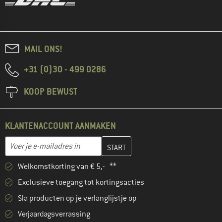
MAIL ONS!
+31 (0)30 - 499 0286
KOOP BEWUST
KLANTENACCOUNT AANMAKEN
Vul je e-mailadres hier in en maak in de volgende stap je klanten
E-mailadres
Welkomstkorting van € 5,- **
Exclusieve toegang tot kortingsacties
Sla producten op je verlanglijstje op
Verjaardagsverrassing