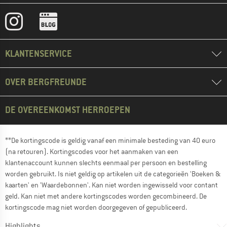
KLANTENSERVICE
OVER BERGFREUNDE
DE OVEREENKOMST HERROEPEN
**De kortingscode is geldig vanaf een minimale besteding van 40 euro
(na retouren). Kortingscodes voor het aanmaken van een
klantenaccount kunnen slechts eenmaal per persoon en bestelling
worden gebruikt. Is niet geldig op artikelen uit de categorieën 'Boeken &
kaarten' en 'Waardebonnen'. Kan niet worden ingewisseld voor contant
geld. Kan niet met andere kortingscodes worden gecombineerd. De
kortingscode mag niet worden doorgegeven of gepubliceerd.
Highlights