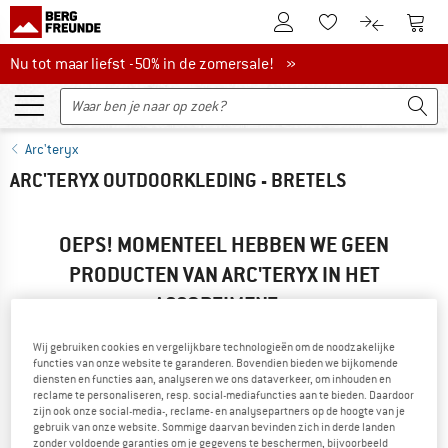
De klantenaccount
Naar
Naar de verlanglijs
Naar de pro
Nu tot maar liefst -50% in de zomersale!
Nu tot maar liefst -50% in de zomersale! »
Arc'teryx
ARC'TERYX OUTDOORKLEDING - BRETELS
OEPS! MOMENTEEL HEBBEN WE GEEN
PRODUCTEN VAN ARC'TERYX IN HET
ASSORTIMENT...
... maar we kunnen alternatieven aanbieden. Om deze snel te
Wij gebruiken cookies en vergelijkbare technologieën om de noodzakelijke
vinden, kun je een van de volgende mogelijkheden
functies van onze website te garanderen. Bovendien bieden we bijkomende
gebruiken:
diensten en functies aan, analyseren we ons dataverkeer, om inhouden en
reclame te personaliseren, resp. social-mediafuncties aan te bieden. Daardoor
zijn ook onze social-media-, reclame- en analysepartners op de hoogte van je
» Ga terug naar de vorige pagina
en probeer het met minder
gebruik van onze website. Sommige daarvan bevinden zich in derde landen
filterwaarden.
zonder voldoende garanties om je gegevens te beschermen, bijvoorbeeld