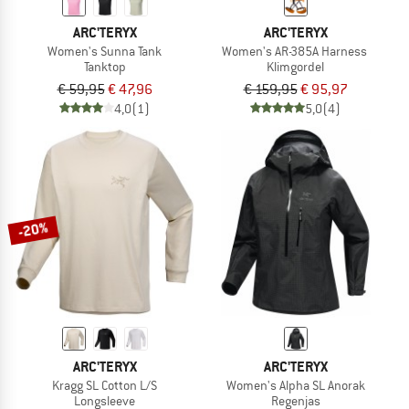
ARC'TERYX
ARC'TERYX
Women's Sunna Tank
Women's AR-385A Harness
Tanktop
Klimgordel
€ 59,95
€ 47,96
€ 159,95
€ 95,97
4,0
(1)
5,0
(4)
-20%
ARC'TERYX
ARC'TERYX
Kragg SL Cotton L/S
Women's Alpha SL Anorak
Longsleeve
Regenjas