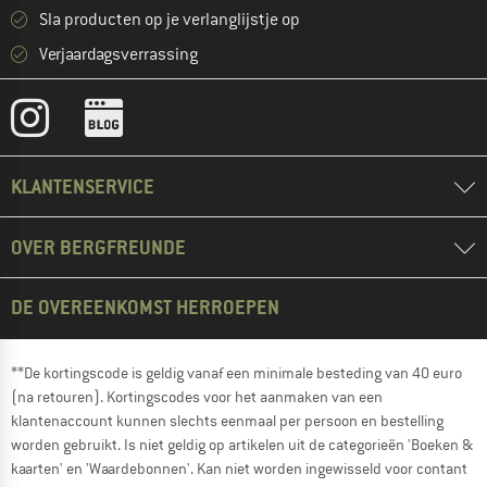
Sla producten op je verlanglijstje op
Verjaardagsverrassing
KLANTENSERVICE
OVER BERGFREUNDE
DE OVEREENKOMST HERROEPEN
**De kortingscode is geldig vanaf een minimale besteding van 40 euro
(na retouren). Kortingscodes voor het aanmaken van een
klantenaccount kunnen slechts eenmaal per persoon en bestelling
worden gebruikt. Is niet geldig op artikelen uit de categorieën 'Boeken &
kaarten' en 'Waardebonnen'. Kan niet worden ingewisseld voor contant