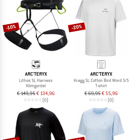
-20%
-10%
ARC'TERYX
ARC'TERYX
Lithos SL Harness
Kragg SL Cotton Bird Word S/S
Klimgordel
T-shirt
€ 149,95
€ 134,96
€ 69,95
€ 55,96
(0)
(0)