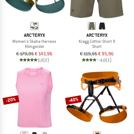
ARC'TERYX
ARC'TERYX
Women's Skaha Harness
Kragg Cotton Short 9
Klimgordel
Short
€ 179,95
€ 143,96
€ 119,95
€ 95,96
5,0
(2)
4,0
(1)
-20%
-40%