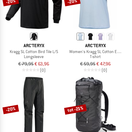
-20%
-20%
ARC'TERYX
ARC'TERYX
Kragg SL Cotton Bird Tile L/S
Women's Kragg SL Cotton Emblem C
Longsleeve
T-shirt
€ 79,95
€ 63,96
€ 59,95
€ 47,96
(0)
(0)
tot -21%
-20%