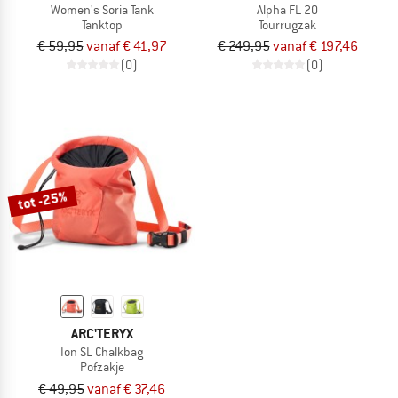
Women's Soria Tank
Alpha FL 20
Tanktop
Tourrugzak
€ 59,95
vanaf € 41,97
€ 249,95
vanaf € 197,46
(0)
(0)
tot -25%
ARC'TERYX
Ion SL Chalkbag
Pofzakje
€ 49,95
vanaf € 37,46