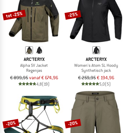
tot -25%
-25%
ARC'TERYX
ARC'TERYX
Alpha SV Jacket
Women's Atom SL Hoody
Regenjas
Synthetisch jack
€ 899,95
vanaf € 674,96
€ 259,95
€ 194,96
4,8
(19)
5,0
(5)
-20%
-20%