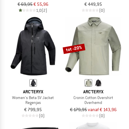
€ 69,95
€ 55,96
€ 449,95
1,0
(2)
(0)
tot -20%
ARC'TERYX
ARC'TERYX
Women's Beta SV Jacket
Cronin Cotton Overshirt
Regenjas
Overhemd
€ 799,95
€ 179,95
vanaf € 143,96
(0)
(0)