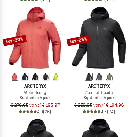
tot -30%
tot -25%
ARC'TERYX
ARC'TERYX
Atom Hoody
Atom SL Hoody
Synthetisch jack
Synthetisch jack
€ 279,95
vanaf € 195,97
€ 259,95
vanaf € 194,96
4,9
(26)
4,8
(24)