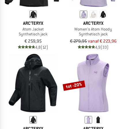
ARC'TERYX
ARC'TERYX
Atom Jacket
Women's Atom Hoody
Synthetisch jack
Synthetisch jack
€ 259,95
€ 279,95
vanaf € 223,96
4,8
(12)
4,9
(33)
tot -20%
ARC'TERYX
ARC'TERYX