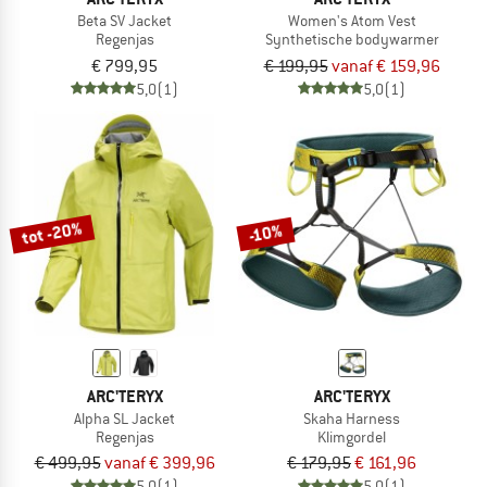
Beta SV Jacket
Women's Atom Vest
Regenjas
Synthetische bodywarmer
€ 799,95
€ 199,95
vanaf € 159,96
5,0
(1)
5,0
(1)
tot -20%
-10%
ARC'TERYX
ARC'TERYX
Alpha SL Jacket
Skaha Harness
Regenjas
Klimgordel
€ 499,95
vanaf € 399,96
€ 179,95
€ 161,96
5,0
(1)
5,0
(1)