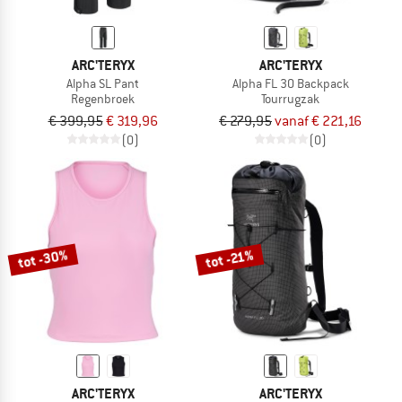
ARC'TERYX
ARC'TERYX
Alpha SL Pant
Alpha FL 30 Backpack
Regenbroek
Tourrugzak
€ 399,95
€ 319,96
€ 279,95
vanaf € 221,16
(0)
(0)
tot -30%
tot -21%
ARC'TERYX
ARC'TERYX