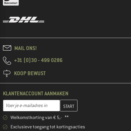
MAIL ONS!
+31 (0)30 - 499 0286
KOOP BEWUST
KLANTENACCOUNT AANMAKEN
Vul je e-mailadres hier in en maak in de volgende stap je klanten
E-mailadres
Welkomstkorting van € 5,- **
Exclusieve toegang tot kortingsacties