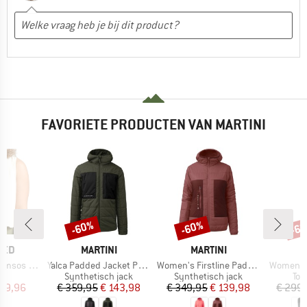
FAVORIETE PRODUCTEN VAN MARTINI
-60%
-60%
-6
Korting
Korting
Kort
MERK
MERK
M
TED
MARTINI
MARTINI
M
Artikel
Artikel
Artikel
sos Hemp
Yalca Padded Jacket Primaloft
Women's Firstline Padded Jacket G-Loft
Women's 
ductgroep
Productgroep
Productgroep
Pro
Synthetisch jack
Synthetisch jack
Toe
ijs
rlaagde prijs
Prijs
Verlaagde prijs
Prijs
Verlaagde prijs
 29,96
€ 359,95
€ 143,98
€ 349,95
€ 139,98
€ 299