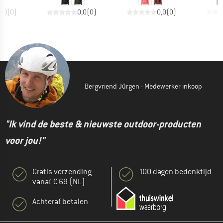
0,0
(
0
)
0,0
(
0
)
0,0
(
0
)
Bergvriend Jürgen - Medewerker inkoop
"Ik vind de beste & nieuwste outdoor-producten
voor jou!"
Gratis verzending
100 dagen bedenktijd
vanaf € 69 (NL)
Achteraf betalen