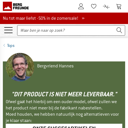
De klantenaccount
Naar
Naar de verlanglijs
Naar de pro
Nu tot maar liefst -50% in de zomersale!
Nu tot maar liefst -50% in de zomersale! »
Tops
Bergvriend Hannes
"DIT PRODUCT IS NIET MEER LEVERBAAR."
Ofwel gaat het hierbij om een ouder model, ofwel zullen we
het product niet meer bij de fabrikant nabestellen.
Moed houden, we hebben natuurlijk nog alternatieven voor
je klaar staan: