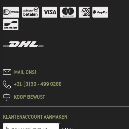
MAIL ONS!
+31 (0)30 - 499 0286
KOOP BEWUST
KLANTENACCOUNT AANMAKEN
Vul je e-mailadres hier in en maak in de volgende stap je klanten
E-mailadres