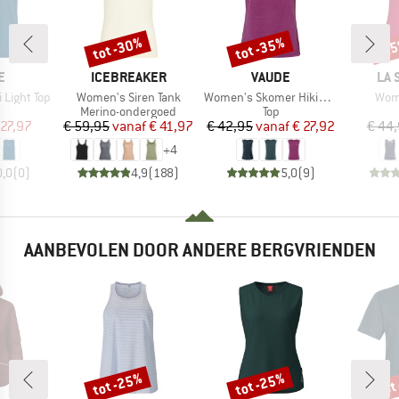
tot -30%
tot -35%
-2
Korting
Korting
Kort
MERK
MERK
ME
E
ICEBREAKER
VAUDE
LA 
Artikel
Artikel
Artik
Light Top
Women's Siren Tank
Women's Skomer Hiking Top
Wome
ductgroep
Productgroep
Productgroep
Merino-ondergoed
Top
ijs
rlaagde prijs
Prijs
Verlaagde prijs
Prijs
Verlaagde prijs
 27,97
€ 59,95
vanaf
€ 41,97
€ 42,95
vanaf
€ 27,92
€ 44
+
4
0,0
(
0
)
4,9
(
188
)
5,0
(
9
)
AANBEVOLEN DOOR ANDERE BERGVRIENDEN
tot -25%
tot -25%
tot
Korting
Korting
Kort