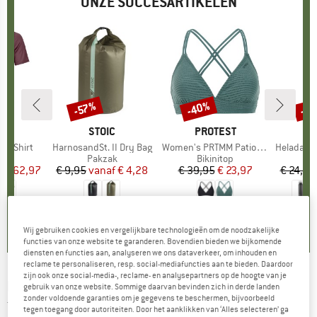
ONZE SUCCESARTIKELEN
%
-40%
-8
-57%
Korting
Korting
Kort
OX
MERK
STOIC
MERK
PROTEST
k T-Shirt
Artikel
HarnosandSt. II Dry Bag
Artikel
Women's PRTMM Patio Triangle
Artikel
HeladagenSt. Insulated
groep
irt
Productgroep
Pakzak
Productgroep
Bikinitop
Pr
Is
f
ijs
rlaagde prijs
€ 62,97
€ 9,95
vanaf
Prijs
Verlaagde prijs
€ 4,28
€ 39,95
Prijs
Verlaagde prijs
€ 23,97
€ 24,95
4,3
(
3
)
5,0
(
2
)
4,9
(
23
)
Wij gebruiken cookies en vergelijkbare technologieën om de noodzakelijke
functies van onze website te garanderen. Bovendien bieden we bijkomende
diensten en functies aan, analyseren we ons dataverkeer, om inhouden en
reclame te personaliseren, resp. social-mediafuncties aan te bieden. Daardoor
zijn ook onze social-media-, reclame- en analysepartners op de hoogte van je
MARTINI
-
Women's Alpmate Shirt Dynamic -
gebruik van onze website. Sommige daarvan bevinden zich in derde landen
zonder voldoende garanties om je gegevens te beschermen, bijvoorbeeld
Top
tegen toegang door autoriteiten. Door het aanklikken van ‘Alles selecteren’ ga