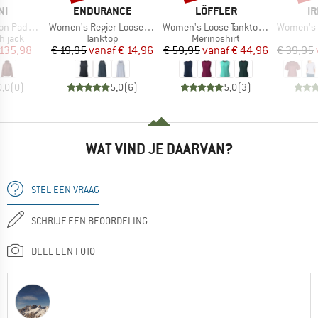
MERK
MERK
M
NI
ENDURANCE
LÖFFLER
IR
Artikel
Artikel
Artikel
et Primaloft
Women's Regier Loose Fit Top
Women's Loose Tanktop Merino-Tencel
Women's S
oep
Productgroep
Productgroep
h jack
Tanktop
Merinoshirt
ijs
rlaagde prijs
Prijs
Verlaagde prijs
Prijs
Verlaagde prijs
 135,98
€ 19,95
vanaf
€ 14,96
€ 59,95
vanaf
€ 44,96
€ 39,95
0,0
(
0
)
5,0
(
6
)
5,0
(
3
)
WAT VIND JE DAARVAN?
STEL EEN VRAAG
SCHRIJF EEN BEOORDELING
DEEL EEN FOTO