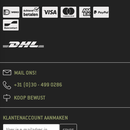
MAIL ONS!
+31 (0)30 - 499 0286
KOOP BEWUST
KLANTENACCOUNT AANMAKEN
Vul je e-mailadres hier in en maak in de volgende stap je klanten
E-mailadres