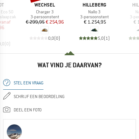
MERK
MERK
ME
OT
WECHSEL
HILLEBERG
HI
Artikel
Artikel
Ar
e Eco 50
Charger 3
Nallo 3
Na
Productgroep
Productgroep
Prod
 slaapzak
3-persoonstent
3-persoonstent
3-pe
ijs
rlaagde prijs
Prijs
Verlaagde prijs
Prijs
vanaf
€ 299,95
€ 254,96
€ 1.254,95
€ 
96
0,0
(
0
)
5,0
(
1
)
0,0
(
0
)
WAT VIND JE DAARVAN?
STEL EEN VRAAG
SCHRIJF EEN BEOORDELING
DEEL EEN FOTO