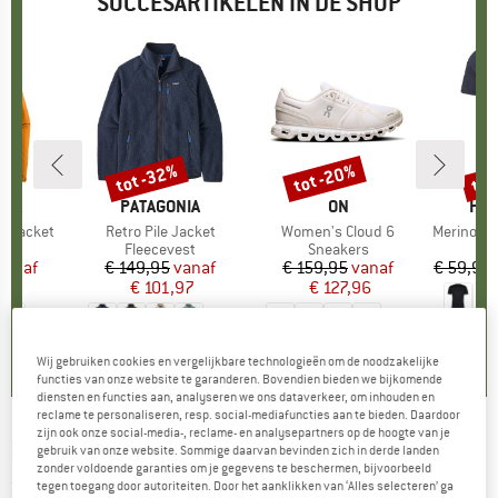
SUCCESARTIKELEN IN DE SHOP
%
tot -32%
tot -20%
tot
Korting
Korting
Kort
NIA
MERK
PATAGONIA
MERK
ON
ME
HEB
3L Jacket
Artikel
Retro Pile Jacket
Artikel
Women's Cloud 6
Artikel
MerinoMix150 Pi
tgroep
as
Productgroep
Fleecevest
Productgroep
Sneakers
Pr
Me
ijs
rlaagde prijs
vanaf
€ 149,95
Prijs
Verlaagde prijs
vanaf
€ 159,95
Prijs
Verlaagde prijs
vanaf
€ 59,95
,97
€ 101,97
€ 127,96
+
8
+
1
+
9
,7
(
79
)
4,6
(
71
)
4,7
(
48
)
Wij gebruiken cookies en vergelijkbare technologieën om de noodzakelijke
functies van onze website te garanderen. Bovendien bieden we bijkomende
diensten en functies aan, analyseren we ons dataverkeer, om inhouden en
reclame te personaliseren, resp. social-mediafuncties aan te bieden. Daardoor
zijn ook onze social-media-, reclame- en analysepartners op de hoogte van je
MARMOT
-
Haldor 3P - 3-persoonstent
gebruik van onze website. Sommige daarvan bevinden zich in derde landen
zonder voldoende garanties om je gegevens te beschermen, bijvoorbeeld
(0)
tegen toegang door autoriteiten. Door het aanklikken van ‘Alles selecteren’ ga