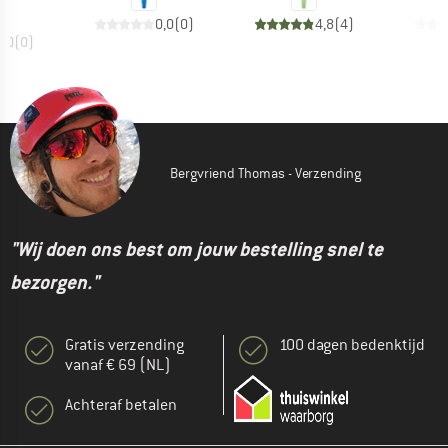
0,0
(
0
)
4,8
(
4
)
0,0
(
0
)
Bergvriend Thomas - Verzending
"Wij doen ons best om jouw bestelling snel te
bezorgen."
Gratis verzending
100 dagen bedenktijd
vanaf € 69 (NL)
Achteraf betalen