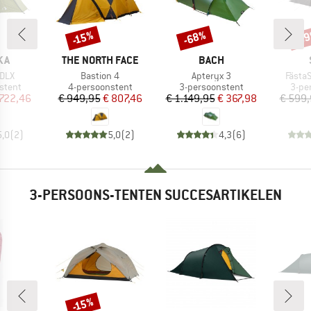
-68%
-5
-15%
Korting
Korting
Kort
MERK
MERK
KA
THE NORTH FACE
BACH
Artikel
Artikel
Artikel
 DLX
Bastion 4
Apteryx 3
FästaS
oep
Productgroep
Productgroep
Prod
stent
4-persoonstent
3-persoonstent
3-pe
ijs
rlaagde prijs
Prijs
Verlaagde prijs
Prijs
Verlaagde prijs
 722,46
€ 949,95
€ 807,46
€ 1.149,95
€ 367,98
€ 599
5,0
(
2
)
5,0
(
2
)
4,3
(
6
)
3-PERSOONS-TENTEN SUCCESARTIKELEN
-15%
Korting