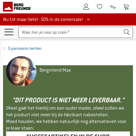
De klantenaccount
Naar
Naar de verlanglijs
Naar de pro
Nu tot maar liefst -50% in de zomersale!
Nu tot maar liefst -50% in de zomersale! »
3-persoons-tenten
Bergvriend Max
"DIT PRODUCT IS NIET MEER LEVERBAAR."
Ofwel gaat het hierbij om een ouder model, ofwel zullen we
het product niet meer bij de fabrikant nabestellen.
Moed houden, we hebben natuurlijk nog alternatieven voor
je klaar staan: