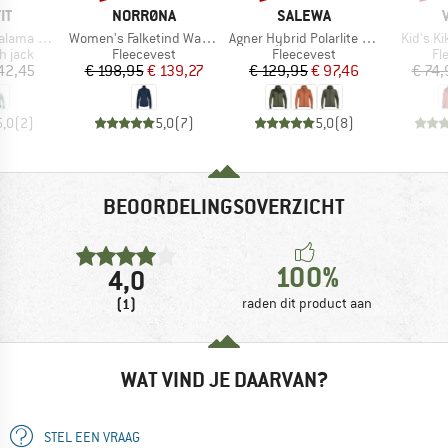
MERK
MERK
IT
NORRØNA
SALEWA
Artikel
Artikel
Artikel
Alpha Jacket
Women's Falketind Warm1 Jacket
Agner Hybrid Polarlite Durastretch Fullzip Hoody
Kid's K
oep
Productgroep
Productgroep
Pr
h jack
Fleecevest
Fleecevest
Fl
ijs
Prijs
Verlaagde prijs
Prijs
Verlaagde prijs
42,45
€ 198,95
€ 139,27
€ 129,95
€ 97,46
€ 74,
5,0
(
2
)
5,0
(
7
)
5,0
(
8
)
BEOORDELINGSOVERZICHT
100%
4,0
(1)
raden dit product aan
WAT VIND JE DAARVAN?
STEL EEN VRAAG