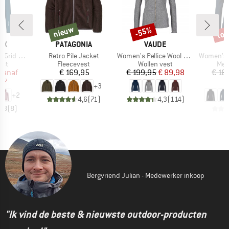
%
tot
nieuw
-55%
nieuw
Korting
Kort
MERK
MERK
OX
PATAGONIA
VAUDE
Artikel
Artikel
Artikel
d Hoody
Retro Pile Jacket
Women's Pellice Wool Jacket
Women's MerinoFleece2
groep
Productgroep
Productgroep
Pro
est
Fleecevest
Wollen vest
Mer
ijs
rlaagde prijs
Prijs
Prijs
Verlaagde prijs
vanaf
€ 169,95
€ 199,95
€ 89,98
€ 16
,97
€
+
3
+
2
4,6
(
71
)
4,3
(
114
)
4,8
(
8
)
Bergvriend Julian - Medewerker inkoop
"Ik vind de beste & nieuwste outdoor-producten