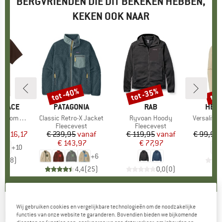
BERGVRIENDEN DIE DIT BEKEKEN HEBBEN,
KEKEN OOK NAAR
%
tot -40%
tot -35%
tot
Korting
Korting
Kort
 FACE
MERK
PATAGONIA
MERK
RAB
MER
HELL
hort Sleeve
Artikel
Classic Retro-X Jacket
Artikel
Ryvoan Hoody
Artikel
Versalite Hoo
ctgroep
t
Productgroep
Fleecevest
Productgroep
Fleecevest
Pr
Fl
f
ijs
rlaagde prijs
€ 16,17
€ 239,95
Prijs
Verlaagde prijs
vanaf
€ 119,95
Prijs
Verlaagde prijs
vanaf
€ 99,95
€ 143,97
€ 77,97
+
10
+
6
4,8
(
8
)
4,4
(
25
)
0,0
(
0
)
Wij gebruiken cookies en vergelijkbare technologieën om de noodzakelijke
MARMOT
-
Aros Fleece Jacket - Fleecevest
functies van onze website te garanderen. Bovendien bieden we bijkomende