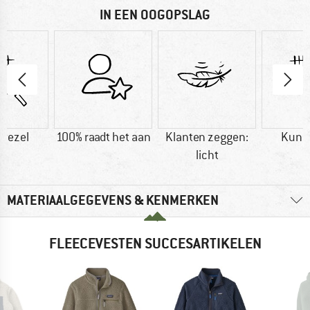
IN EEN OOGOPSLAG
vezel
100% raadt het aan
Klanten zeggen:
Kuns
licht
MATERIAALGEGEVENS & KENMERKEN
FLEECEVESTEN SUCCESARTIKELEN