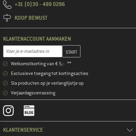
+31 (0)30 - 499 0286
KOOP BEWUST
KLANTENACCOUNT AANMAKEN
Vul je e-mailadres hier in en maak in de volgende stap je klanten
E-mailadres
Welkomstkorting van € 5,- **
Exclusieve toegang tot kortingsacties
Sla producten op je verlanglijstje op
Verjaardagsverrassing
KLANTENSERVICE