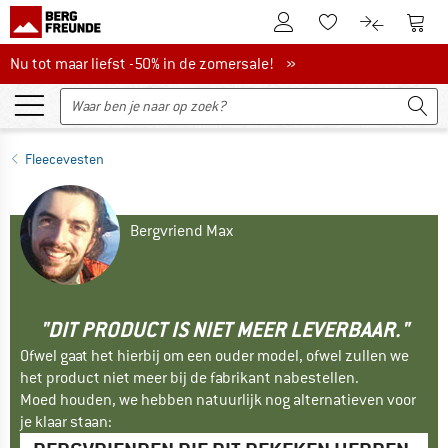
De klantenaccount
Naar
Naar de verlanglijs
Naar de pro
Nu tot maar liefst -50% in de zomersale!
Nu tot maar liefst -50% in de zomersale! »
Fleecevesten
Bergvriend Max
"DIT PRODUCT IS NIET MEER LEVERBAAR."
Ofwel gaat het hierbij om een ouder model, ofwel zullen we
het product niet meer bij de fabrikant nabestellen.
Moed houden, we hebben natuurlijk nog alternatieven voor
je klaar staan: