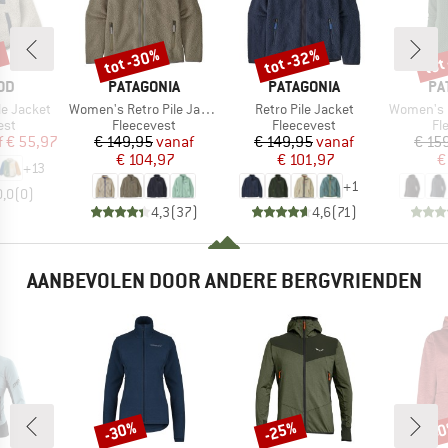
%
tot -30%
tot -32%
tot
Korting
Korting
Kort
MERK
MERK
ME
OD
PATAGONIA
PATAGONIA
PA
Artikel
Artikel
Artikel
le Jacket
Women's Retro Pile Jacket
Retro Pile Jacket
Women's R1 Ai
groep
Productgroep
Productgroep
Pr
est
Fleecevest
Fleecevest
Fl
ijs
rlaagde prijs
Prijs
Verlaagde prijs
Prijs
Verlaagde prijs
f
€ 55,97
€ 149,95
vanaf
€ 149,95
vanaf
€ 15
€ 104,97
€ 101,97
€
+
13
+
1
0,0
(
0
)
4,3
(
37
)
4,6
(
71
)
AANBEVOLEN DOOR ANDERE BERGVRIENDEN
-30%
-25%
-4
Korting
Korting
Kort