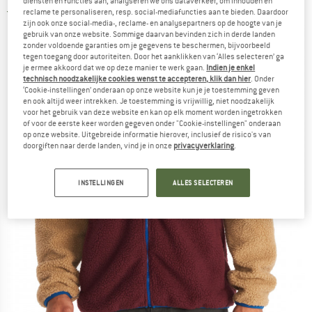
diensten en functies aan, analyseren we ons dataverkeer, om inhouden en
reclame te personaliseren, resp. social-mediafuncties aan te bieden. Daardoor
4,0
(1)
zijn ook onze social-media-, reclame- en analysepartners op de hoogte van je
gebruik van onze website. Sommige daarvan bevinden zich in derde landen
zonder voldoende garanties om je gegevens te beschermen, bijvoorbeeld
tegen toegang door autoriteiten. Door het aanklikken van ‘Alles selecteren’ ga
je ermee akkoord dat we op deze manier te werk gaan.
Indien je enkel
technisch noodzakelijke cookies wenst te accepteren, klik dan hier
. Onder
‘Cookie-instellingen’ onderaan op onze website kun je je toestemming geven
en ook altijd weer intrekken. Je toestemming is vrijwillig, niet noodzakelijk
voor het gebruik van deze website en kan op elk moment worden ingetrokken
of voor de eerste keer worden gegeven onder "Cookie-instellingen" onderaan
op onze website. Uitgebreide informatie hierover, inclusief de risico's van
doorgiften naar derde landen, vind je in onze
privacyverklaring
.
INSTELLINGEN
ALLES SELECTEREN