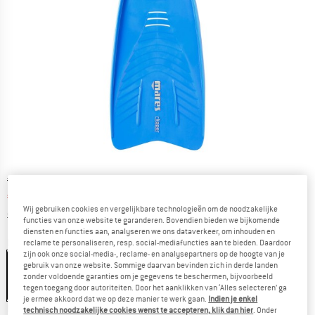
Oorspronkelijke prijs :
Prijs:
€
29,95
€
25,46
incl. BTW
Wij gebruiken cookies en vergelijkbare technologieën om de noodzakelijke
Informatie over de verzendkosten. Opent in een infov
excl. Verzendkosten
functies van onze website te garanderen. Bovendien bieden we bijkomende
diensten en functies aan, analyseren we ons dataverkeer, om inhouden en
Kleur:
Blue
reclame te personaliseren, resp. social-mediafuncties aan te bieden. Daardoor
zijn ook onze social-media-, reclame- en analysepartners op de hoogte van je
gebruik van onze website. Sommige daarvan bevinden zich in derde landen
zonder voldoende garanties om je gegevens te beschermen, bijvoorbeeld
tegen toegang door autoriteiten. Door het aanklikken van ‘Alles selecteren’ ga
-15%
-15%
-15%
je ermee akkoord dat we op deze manier te werk gaan.
Indien je enkel
Kies een maat:
technisch noodzakelijke cookies wenst te accepteren, klik dan hier
. Onder