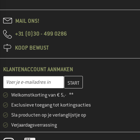
MAIL ONS!
+31 (0)30 - 499 0286
KOOP BEWUST
KLANTENACCOUNT AANMAKEN
Vul je e-mailadres hier in en maak in de volgende stap je klanten
E-mailadres
Welkomstkorting van € 5,- **
Exclusieve toegang tot kortingsacties
Sla producten op je verlanglijstje op
Verjaardagsverrassing