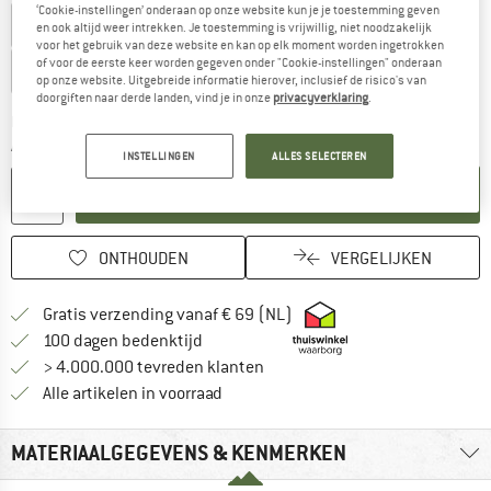
‘Cookie-instellingen’ onderaan op onze website kun je je toestemming geven
EU
30-32
EU
33-34
EU
35-36
EU
37-38
en ook altijd weer intrekken. Je toestemming is vrijwillig, niet noodzakelijk
voor het gebruik van deze website en kan op elk moment worden ingetrokken
of voor de eerste keer worden gegeven onder "Cookie-instellingen" onderaan
EU
39-40
EU
41-42
EU
43-44
op onze website. Uitgebreide informatie hierover, inclusief de risico's van
doorgiften naar derde landen, vind je in onze
privacyverklaring
.
De link wordt geopend in een infovak en bevat leveringsi
Kies een variant
Aantal:
INSTELLINGEN
ALLES SELECTEREN
IN DE WINKELMAND
ONTHOUDEN
VERGELIJKEN
Vind hier de verzendinform
Gratis verzending vanaf € 69 (NL)
Vind de betalingsinformatie hier! Opent
100 dagen bedenktijd
> 4.000.000 tevreden klanten
Alle artikelen in voorraad
MATERIAALGEGEVENS & KENMERKEN