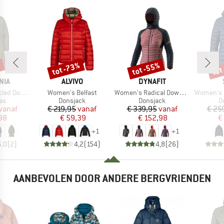
%
tot -73%
tot -55%
tot
Korting
Korting
Kort
MERK
MERK
NIA
ALVIVO
DYNAFIT
Artikel
Artikel
Artikel
eater Parka
Women's Belfast
Women's Radical Down Hood Jacket
Women's PerformanceDo
tgroep
Productgroep
Productgroep
P
as
Donsjack
Donsjack
D
ijs
rlaagde prijs
Prijs
Verlaagde prijs
Prijs
Verlaagde prijs
vanaf
€ 219,95
vanaf
€ 339,95
vanaf
€ 25
98
€ 59,39
€ 152,98
€
+
1
+
1
5,0
(
2
)
4,2
(
154
)
4,8
(
26
)
AANBEVOLEN DOOR ANDERE BERGVRIENDEN