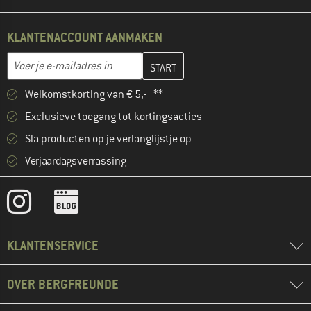
KLANTENACCOUNT AANMAKEN
Vul je e-mailadres hier in en maak in de volgende stap je klanten
E-mailadres
Welkomstkorting van € 5,- **
Exclusieve toegang tot kortingsacties
Sla producten op je verlanglijstje op
Verjaardagsverrassing
KLANTENSERVICE
OVER BERGFREUNDE