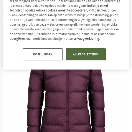
tegen toegang door autoriteiten. Door het aanklikken van ‘Alles selecteren’ ga
Hooded Jacket - Donsjack
je ermee akkoord dat we op deze manier te werk gaan.
Indien je enkel
technisch noodzakelijke cookies wenst te accepteren, klik dan hier
. Onder
(0)
‘Cookie-instellingen’ onderaan op onze website kun je je toestemming geven
en ook altijd weer intrekken. Je toestemming is vrijwillig, niet noodzakelijk
voor het gebruik van deze website en kan op elk moment worden ingetrokken
of voor de eerste keer worden gegeven onder "Cookie-instellingen" onderaan
op onze website. Uitgebreide informatie hierover, inclusief de risico's van
doorgiften naar derde landen, vind je in onze
privacyverklaring
.
INSTELLINGEN
ALLES SELECTEREN