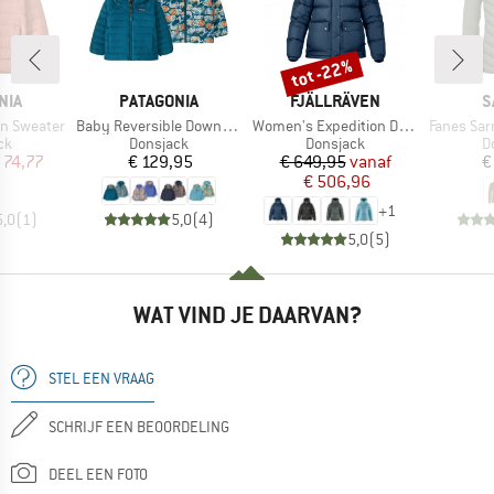
tot -22%
Korting
MERK
MERK
M
NIA
PATAGONIA
FJÄLLRÄVEN
S
Artikel
Artikel
Artikel
wn Sweater
Baby Reversible Down Sweater Hoody
Women's Expedition Down Lite Jacket
Fanes Sarner 
tgroep
Productgroep
Productgroep
P
ck
Donsjack
Donsjack
D
ijs
rlaagde prijs
Prijs
Prijs
Verlaagde prijs
 74,77
€ 129,95
€ 649,95
vanaf
€
€ 506,96
+
1
5,0
(
1
)
5,0
(
4
)
5,0
(
5
)
WAT VIND JE DAARVAN?
STEL EEN VRAAG
SCHRIJF EEN BEOORDELING
DEEL EEN FOTO