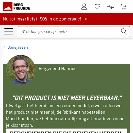
De klantenaccount
Naar
Naar de verlanglijs
Naar de pro
Nu tot maar liefst -50% in de zomersale!
Nu tot maar liefst -50% in de zomersale! »
Donsjassen
Bergvriend Hannes
"DIT PRODUCT IS NIET MEER LEVERBAAR."
Ofwel gaat het hierbij om een ouder model, ofwel zullen we
het product niet meer bij de fabrikant nabestellen.
Moed houden, we hebben natuurlijk nog alternatieven voor
je klaar staan: