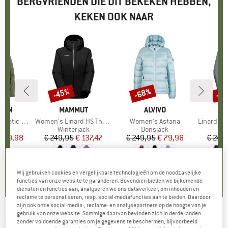
BERGVRIENDEN DIE DIT BEKEKEN HEBBEN,
KEKEN OOK NAAR
-45%
-68%
-4
Korting
Korting
Kort
ÄVEN
MERK
MAMMUT
MERK
ALVIVO
M
M
dded Jacket
Artikel
Women's Linard HS Thermo Hooded Jacket
Artikel
Women's Astana
Artikel
Linard Hardshell 
tgroep
ack
Productgroep
Winterjack
Productgroep
Donsjack
Pr
Wi
ijs
rlaagde prijs
 249,98
€ 249,95
Prijs
Verlaagde prijs
€ 137,47
€ 249,95
Prijs
Verlaagde prijs
€ 79,98
€ 249
5,0
(
1
)
4,7
(
6
)
4,4
(
20
)
Wij gebruiken cookies en vergelijkbare technologieën om de noodzakelijke
functies van onze website te garanderen. Bovendien bieden we bijkomende
diensten en functies aan, analyseren we ons dataverkeer, om inhouden en
reclame te personaliseren, resp. social-mediafuncties aan te bieden. Daardoor
zijn ook onze social-media-, reclame- en analysepartners op de hoogte van je
gebruik van onze website. Sommige daarvan bevinden zich in derde landen
MAMMUT
-
Women's Meron Insulation
zonder voldoende garanties om je gegevens te beschermen, bijvoorbeeld