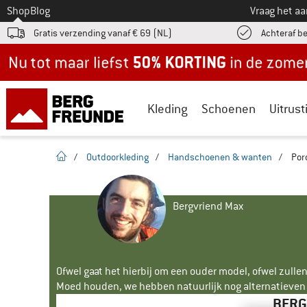
Naar
Shop
Blog
Vraag het a
Gratis verzending vanaf € 69 (NL)
Achteraf b
Nu tot maar liefst -50% in de zomersale!
Kleding
Schoenen
Uitrust
Startpagina
/
Outdoorkleding
/
Handschoenen & wanten
/
Por
Bergvriend Max
Ofwel gaat het hierbij om een ouder model, ofwel zullen
Moed houden, we hebben natuurlijk nog alternatieven v
BERG