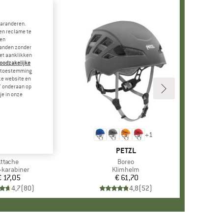
garanderen.
en reclame te
 en
landen zonder
et aanklikken
noodzakelijke
je toestemming
eze website en
" onderaan op
je in onze
+
1
MERK
PETZL
MERK
PETZL
rtikel
Attache
Artikel
Boreo
uctgroep
karabiner
Productgroep
Klimhelm
€ 17,05
Prijs
€ 61,70
Prijs
4,7
(
80
)
4,8
(
52
)