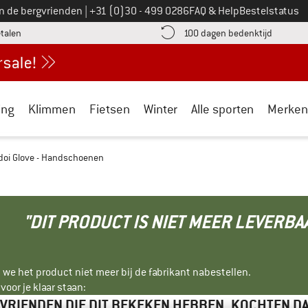
Bel ons op
an de bergvrienden
|
+31 (0)30 - 499 0286
FAQ & Help
Bestelstatus
vind de betalingsinformatie hier! Opent in een infovak
Vind de b
etalen
100 dagen bedenktijd
ing
Klimmen
Fietsen
Winter
Alle sporten
Merken
doi Glove - Handschoenen
"DIT PRODUCT IS NIET MEER LEVERBA
 we het product niet meer bij de fabrikant nabestellen.
oor je klaar staan:
VRIENDEN DIE DIT BEKEKEN HEBBEN, KOCHTEN D