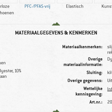
rloze
PFC-/PFAS-vrij
Elastisch
Kuns
hoenen
MATERIAALGEGEVENS & KENMERKEN
Materiaalkenmerken:
sl
re
Overige
D
nen
materiaalinformatie:
lyester, 10%
Sluiting:
kl
taan
Overige gegevens:
Ui
Wettelijke
In
kennisgeving:
Art.nr.:
20