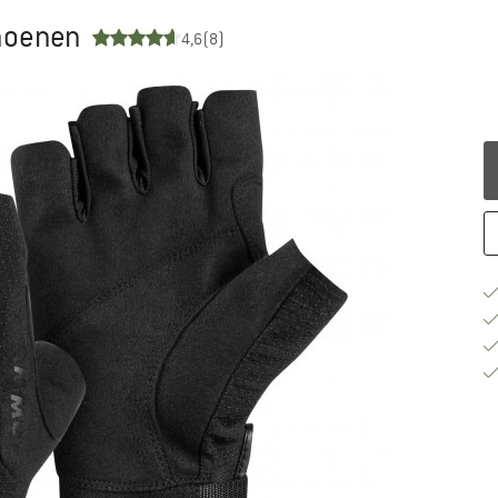
choenen
4,6
(8)