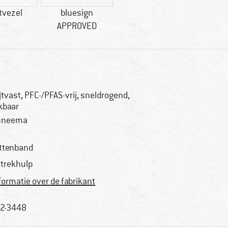
tvezel
bluesign
APPROVED
ijtvast, PFC-/PFAS-vrij, sneldrogend,
kbaar
yneema
ittenband
ttrekhulp
formatie over de fabrikant
2-3448