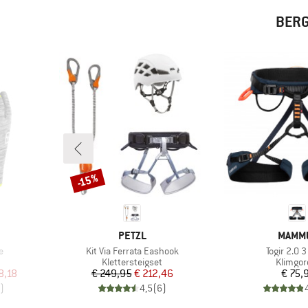
BERG
-15%
Korting
MERK
MERK
PETZL
MAMM
Artikel
Artikel
e
Kit Via Ferrata Eashook
Togir 2.0 3
Productgroep
Product
Klettersteigset
Klimgor
de prijs
Prijs
Verlaagde prijs
Pr
8,18
€ 249,95
€ 212,46
€ 75,
)
4,5
(
6
)