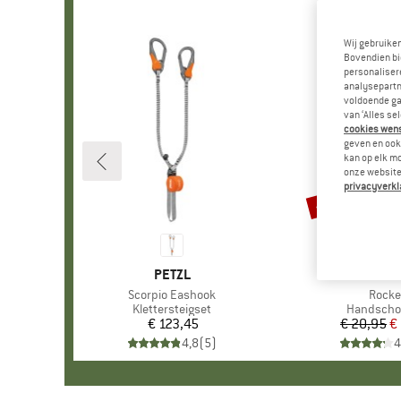
Wij gebruike
Bovendien bi
personalisere
analysepartn
voldoende ga
van ‘Alles se
cookies wenst
geven en ook 
kan op elk m
onze website.
privacyverkl
-20%
Korting
MERK
PETZL
MERK
ROCK EM
Artikel
Scorpio Eashook
Artike
Rocke
Productgroep
Klettersteigset
Productgr
Handscho
€ 123,45
Prijs
€ 20,95
Pr
Ve
€
4,8
(
5
)
4