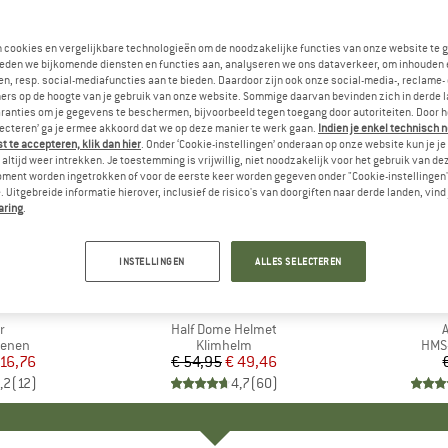
n cookies en vergelijkbare technologieën om de noodzakelijke functies van onze website te 
eden we bijkomende diensten en functies aan, analyseren we ons dataverkeer, om inhouden 
n, resp. social-mediafuncties aan te bieden. Daardoor zijn ook onze social-media-, reclame-
ers op de hoogte van je gebruik van onze website. Sommige daarvan bevinden zich in derde 
ranties om je gegevens te beschermen, bijvoorbeeld tegen toegang door autoriteiten. Door h
lecteren’ ga je ermee akkoord dat we op deze manier te werk gaan.
Indien je enkel technisch 
 te accepteren, klik dan hier
. Onder ‘Cookie-instellingen’ onderaan op onze website kun je 
altijd weer intrekken. Je toestemming is vrijwillig, niet noodzakelijk voor het gebruik van d
oment worden ingetrokken of voor de eerste keer worden gegeven onder "Cookie-instellingen
 Uitgebreide informatie hierover, inclusief de risico's van doorgiften naar derde landen, vind 
aring
.
-10%
Korting
INSTELLINGEN
ALLES SELECTEREN
PIRE
MERK
BLACK DIAMOND
l
r
Artikel
Half Dome Helmet
A
oep
enen
Productgroep
Klimhelm
Prod
HMS-
ijs
rlaagde prijs
 16,76
€ 54,95
Prijs
Verlaagde prijs
€ 49,46
,2
(
12
)
4,7
(
60
)