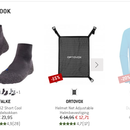
 OOK
-20
-15%
Korting
Korti
+
1
MERK
MERK
FALKE
ORTOVOX
Artikel
Ar
K2 Short Cool
Helmet Net Adjustable
Du
uctgroep
Productgroep
delsokken
Helmbevestiging
Prijs
Prijs
Verlaagde prijs
 23,95
€ 14,95
€ 12,71
4,9
(
28
)
4,7
(
17
)