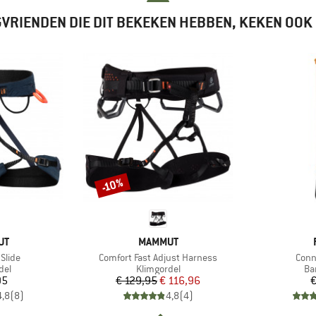
VRIENDEN DIE DIT BEKEKEN HEBBEN, KEKEN OOK
-10%
Korting
MERK
UT
MAMMUT
Artikel
Artik
 Slide
Comfort Fast Adjust Harness
Conn
groep
Productgroep
Pr
del
Klimgordel
Ba
ijs
Prijs
Verlaagde prijs
95
€ 129,95
€ 116,96
€
4,8
(
8
)
4,8
(
4
)