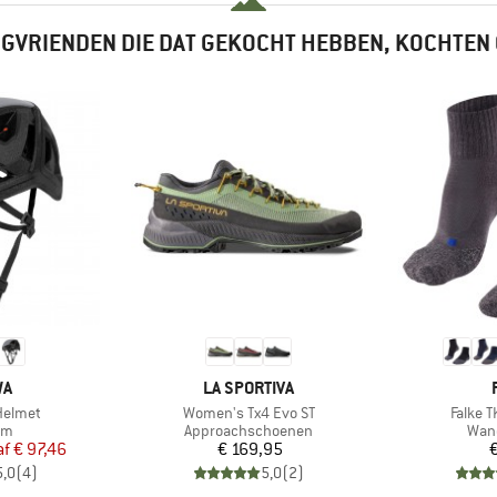
GVRIENDEN DIE DAT GEKOCHT HEBBEN, KOCHTEN
MERK
WA
LA SPORTIVA
Artikel
Artikel
Helmet
Women's Tx4 Evo ST
Falke T
tgroep
Productgroep
Prod
lm
Approachschoenen
Wan
ijs
rlaagde prijs
Prijs
af
€ 97,46
€ 169,95
€
5,0
(
4
)
5,0
(
2
)