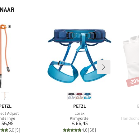
 NAAR
-20
Korti
MERK
MERK
PETZL
PETZL
el
Artikel
ect Adjust
Corax
oductgroep
Productgroep
Productg
ndslinge
Klimgordel
Handscho
Prijs
Prijs
 56,95
€ 66,45
5,0
(
5
)
4,8
(
68
)