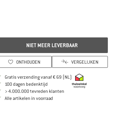
NIET MEER LEVERBAAR
ONTHOUDEN
VERGELIJKEN
Vind hier de verzendinformatie
Gratis verzending vanaf € 69 (NL)
Vind de betalingsinformatie hier! Opent in
100 dagen bedenktijd
> 4.000.000 tevreden klanten
Alle artikelen in voorraad