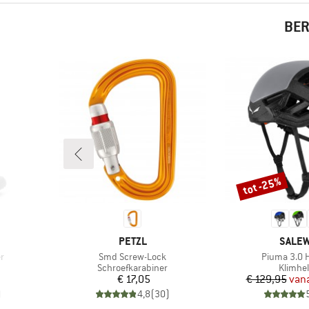
BER
tot -25%
Korting
MERK
MERK
PETZL
SALE
Artikel
Artikel
r
Smd Screw-Lock
Piuma 3.0 
Productgroep
Produc
Schroefkarabiner
Klimhe
Prijs
Pr
Ve
€ 17,05
€ 129,95
van
)
4,8
(
30
)