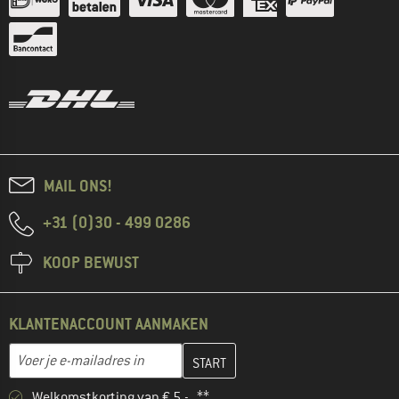
MAIL ONS!
+31 (0)30 - 499 0286
KOOP BEWUST
KLANTENACCOUNT AANMAKEN
Vul je e-mailadres hier in en maak in de volgende stap je klanten
E-mailadres
Welkomstkorting van € 5,- **