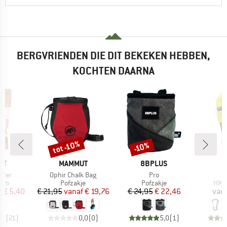
BERGVRIENDEN DIE DIT BEKEKEN HEBBEN,
KOCHTEN DAARNA
tot -10%
-10%
Korting
Korting
MERK
MERK
UT
MAMMUT
8BPLUS
Artikel
Artikel
wder
Ophir Chalk Bag
Pro
groep
Productgroep
Productgroep
Prod
ium
Pofzakje
Pofzakje
HMS-
ijs
rlaagde prijs
Prijs
Verlaagde prijs
Prijs
Verlaagde prijs
f
€ 5,40
€ 21,95
vanaf
€ 19,76
€ 24,95
€ 22,46
van
,8
(
21
)
0,0
(
0
)
5,0
(
1
)