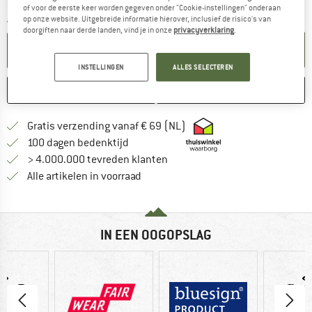
De link wordt geopend in een infovak en bevat le
Levertijd: 2-4 werkdagen
of voor de eerste keer worden gegeven onder "Cookie-instellingen" onderaan
Aantal:
op onze website. Uitgebreide informatie hierover, inclusief de risico's van
doorgiften naar derde landen, vind je in onze
privacyverklaring
.
IN DE WINKELMAND
INSTELLINGEN
ALLES SELECTEREN
ONTHOUDEN
VERGELIJKEN
Vind hier de verzendinform
Gratis verzending vanaf € 69 (NL)
Vind de betalingsinformatie hier! Opent
100 dagen bedenktijd
> 4.000.000 tevreden klanten
Alle artikelen in voorraad
IN EEN OOGOPSLAG