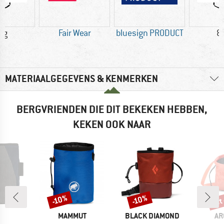
 g
Fair Wear
bluesign PRODUCT
8
MATERIAALGEGEVENS & KENMERKEN
BERGVRIENDEN DIE DIT BEKEKEN HEBBEN,
KEKEN OOK NAAR
tot
-10%
-10%
Korting
Korting
Kort
RK
MERK
MERK
ME
MAMMUT
BLACK DIAMOND
AR