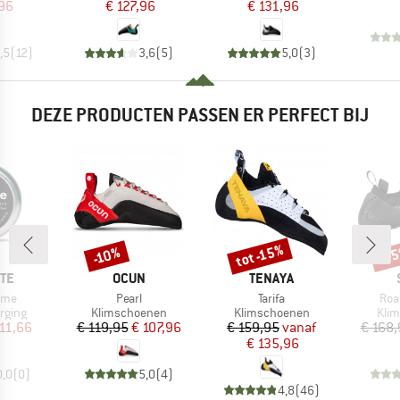
,96
€ 127,96
€ 131,96
,5
(
12
)
3,6
(
5
)
5,0
(
3
)
DEZE PRODUCTEN PASSEN ER PERFECT BIJ
tot -15%
-3
-10%
Korting
Korting
Kort
MERK
MERK
TE
OCUN
TENAYA
Artikel
Artikel
Arti
eme
Pearl
Tarifa
Roa
oep
Productgroep
Productgroep
Prod
rging
Klimschoenen
Klimschoenen
Kli
ijs
rlaagde prijs
Prijs
Verlaagde prijs
Prijs
Verlaagde prijs
11,66
€ 119,95
€ 107,96
€ 159,95
vanaf
€ 168,
€ 135,96
0,0
(
0
)
5,0
(
4
)
4,8
(
46
)