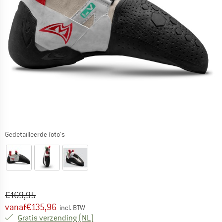
Gedetailleerde foto's
Oorspronkelijke prijs :
Prijs:
€
169,95
vanaf
€
135,96
incl. BTW
Nederland. Informatie over de verzend
Gratis verzending
(NL)