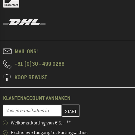
MAIL ONS!
+31 (0)30 - 499 0286
KOOP BEWUST
KLANTENACCOUNT AANMAKEN
Vul je e-mailadres hier in en maak in de volgende stap je klanten
E-mailadres
Welkomstkorting van € 5,- **
Exclusieve toegang tot kortingsacties