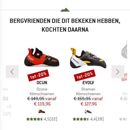
BERGVRIENDEN DIE DIT BEKEKEN HEBBEN,
KOCHTEN DAARNA
tot -20%
tot -20%
tot
Korting
Korting
Kort
K
MERK
MERK
M
OCUN
EVOLV
S
Artikel
Artikel
8 mm
Ozone
Shaman
tgroep
Productgroep
Productgroep
Prod
us
Klimschoenen
Klimschoenen
Kli
ijs
Prijs
Verlaagde prijs
Prijs
Verlaagde prijs
9,03
€ 149,95
vanaf
€ 159,95
vanaf
€ 17
€ 119,96
€ 127,96
€
+
2
,7
(
17
)
4,5
(
22
)
4,4
(
28
)