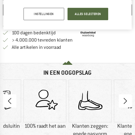
ONTHOUDEN
VERGELIJKEN
INSTELLINGEN
ALLES SELECTEREN
Vind hier de verzendinform
Gratis verzending vanaf € 69 (NL)
Vind de betalingsinformatie hier! Opent
100 dagen bedenktijd
> 4.000.000 tevreden klanten
Alle artikelen in voorraad
IN EEN OOGOPSLAG
ndsluitin
100% raadt het aan
Klanten zeggen:
Klanten
g
goede pasvorm
goed