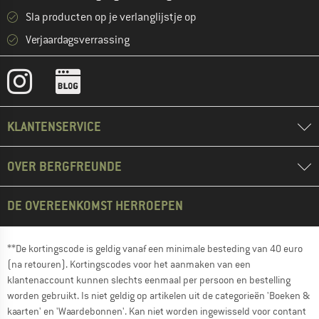
Sla producten op je verlanglijstje op
Verjaardagsverrassing
KLANTENSERVICE
OVER BERGFREUNDE
DE OVEREENKOMST HERROEPEN
**De kortingscode is geldig vanaf een minimale besteding van 40 euro
(na retouren). Kortingscodes voor het aanmaken van een
klantenaccount kunnen slechts eenmaal per persoon en bestelling
worden gebruikt. Is niet geldig op artikelen uit de categorieën 'Boeken &
kaarten' en 'Waardebonnen'. Kan niet worden ingewisseld voor contant