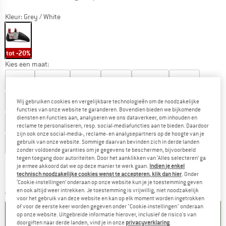
Kleur:
Grey / White
tot -20%
Kies een maat:
EU
37
EU
37,5
EU
38
EU
39
EU
39,5
EU
40
EU
41
EU
41,5
EU
42
EU
42,5
EU
43
Wij gebruiken cookies en vergelijkbare technologieën om de noodzakelijke
functies van onze website te garanderen. Bovendien bieden we bijkomende
diensten en functies aan, analyseren we ons dataverkeer, om inhouden en
EU
44
EU
44,5
EU
45
EU
46
EU
46,5
reclame te personaliseren, resp. social-mediafuncties aan te bieden. Daardoor
zijn ook onze social-media-, reclame- en analysepartners op de hoogte van je
gebruik van onze website. Sommige daarvan bevinden zich in derde landen
EU
47
zonder voldoende garanties om je gegevens te beschermen, bijvoorbeeld
tegen toegang door autoriteiten. Door het aanklikken van ‘Alles selecteren’ ga
Maattabel
Maatadvies
je ermee akkoord dat we op deze manier te werk gaan.
Indien je enkel
technisch noodzakelijke cookies wenst te accepteren, klik dan hier
. Onder
De link wordt geopend in een infovak en bevat le
Levertijd: 3-5 werkdagen
‘Cookie-instellingen’ onderaan op onze website kun je je toestemming geven
en ook altijd weer intrekken. Je toestemming is vrijwillig, niet noodzakelijk
Aantal:
voor het gebruik van deze website en kan op elk moment worden ingetrokken
of voor de eerste keer worden gegeven onder "Cookie-instellingen" onderaan
IN DE WINKELMAND
op onze website. Uitgebreide informatie hierover, inclusief de risico's van
doorgiften naar derde landen, vind je in onze
privacyverklaring
.