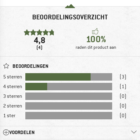
BEOORDELINGSOVERZICHT
100%
4,8
(4)
raden dit product aan
BEOORDELINGEN
5 sterren
(3)
4 sterren
(1)
3 sterren
(0)
2 sterren
(0)
1 ster
(0)
VOORDELEN