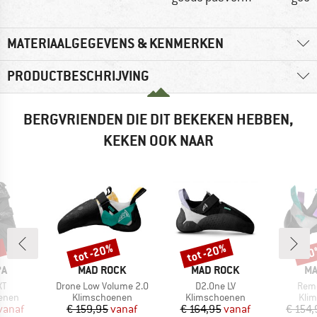
MATERIAALGEGEVENS & KENMERKEN
PRODUCTBESCHRIJVING
BERGVRIENDEN DIE DIT BEKEKEN HEBBEN,
KEKEN OOK NAAR
%
tot -20%
tot -20%
-1
Korting
Korting
Kort
MERK
MERK
ME
PA
MAD ROCK
MAD ROCK
MA
Artikel
Artikel
Artik
XT
Drone Low Volume 2.0
D2.One LV
Remo
roep
Productgroep
Productgroep
Prod
enen
Klimschoenen
Klimschoenen
Kli
ijs
rlaagde prijs
Prijs
Verlaagde prijs
Prijs
Verlaagde prijs
vanaf
€ 159,95
vanaf
€ 164,95
vanaf
€ 154,