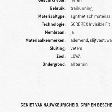
Geschikt voor:
Heren
Gebruik:
trailrunning
Materiaaltype:
synthetisch materiaal, 
Technologie:
GORE-TEX Invisible Fit
Membraan:
ja
Materiaalkenmerken:
ademend, slijtvast, wa
Sluiting:
veters
Zool:
LOWA
Ondergrond:
all terrain
GENIET VAN NAUWKEURIGHEID, GRIP EN BESCHE