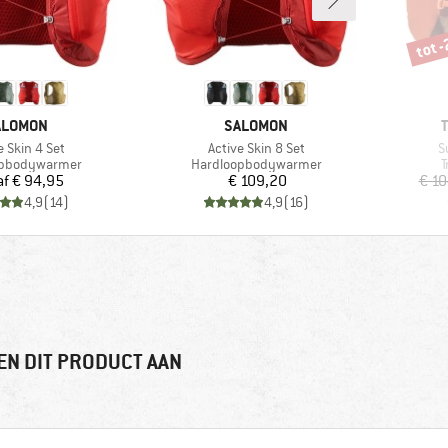
tot 
Korti
ERK
MERK
ALOMON
SALOMON
l
Artikel
Ar
e Skin 4 Set
Active Skin 8 Set
S
groep
Productgroep
P
opbodywarmer
Hardloopbodywarmer
T
Prijs
Prijs
af
€ 94,95
€ 109,20
€ 10
4,9
(
14
)
4,9
(
16
)
EN DIT PRODUCT AAN