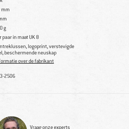
A
5 mm
 mm
0 g
r paar in maat UK 8
ntreklussen, logoprint, verstevigde
el, beschermende neuskap
formatie over de fabrikant
3-2506
Vraag onze experts