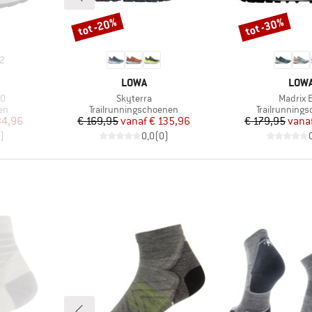
tot -20%
tot -30%
Korting
Korting
2
MERK
MER
LOWA
LOW
Artikel
Artikel
LO
Skyterra
Madrix 
Productgroep
Productgroe
en
Trailrunningschoenen
Trailrunning
de prijs
Prijs
Verlaagde prijs
Pr
Ve
34,96
€ 169,95
vanaf
€ 135,96
€ 179,95
vana
)
0,0
(
0
)