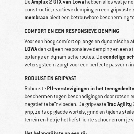
Amplux 2 GTX van Lowa
De
hebben alles wat je no
constructie, reactieve demping en een gripvaste 
membraan
biedt een betrouwbare bescherming t
COMFORT EN EEN RESPONSIEVE DEMPING
Voor een hoog comfort op lange en dynamische a
LOWA
dankzij een responsieve demping en een st
eendelige sch
op lange en dynamische routes. De
vetersysteem zorgt voor een perfecte pasvorm i
ROBUUST EN GRIPVAST
PU-verstevigingen in het teengedeelt
Robuuste
beschermen tegen beschadigingen door rotsen en 
Trac Agilit
negatief te beïnvloeden. De gripvaste
grip, zelfs op gladde wortels, grind en tijdens ste
terrein en heb je het liefst lichte schoenen om je
Het belangrijkste op een rij: