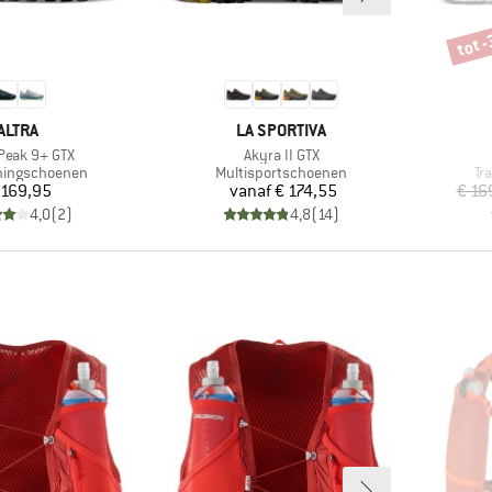
tot 
Korti
MERK
MERK
ALTRA
LA SPORTIVA
l
Artikel
Peak 9+ GTX
Akyra II GTX
groep
Productgroep
Pr
nningschoenen
Multisportschoenen
Tr
Prijs
Prijs
 169,95
vanaf
€ 174,55
€ 16
4,0
(
2
)
4,8
(
14
)