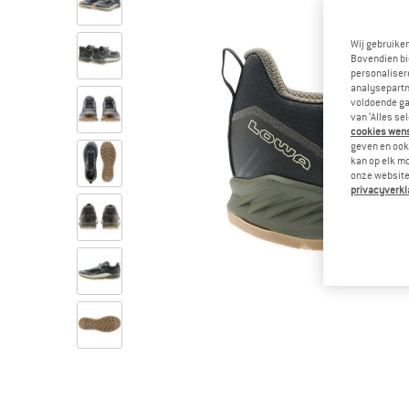
Wij gebruike
Bovendien bi
personalisere
analysepartn
voldoende ga
van ‘Alles se
cookies wenst
geven en ook 
kan op elk m
onze website.
privacyverkl