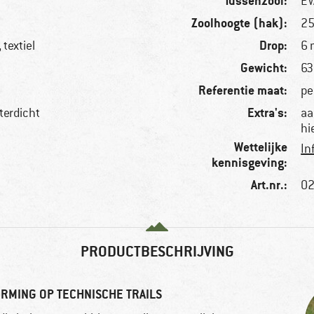
Tussenzool:
EV
Zoolhoogte (hak):
2
Drop:
textiel
6
Gewicht:
63
Referentie maat:
pe
Extra's:
terdicht
aa
hi
Wettelijke
In
kennisgeving:
Art.nr.:
02
PRODUCTBESCHRIJVING
RMING OP TECHNISCHE TRAILS