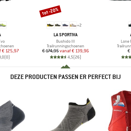
tot -20%
Korting
+
2
K
MERK
A
LA SPORTIVA
Artikel
Artike
Evo
Bushido III
Lone 
p
Productgroep
Product
schoenen
Trailrunningschoenen
Trailru
ijs
rlaagde prijs
Prijs
Verlaagde prijs
f
€ 125,97
€ 174,95
vanaf
€ 139,96
€
0,0
(
0
)
4,5
(
26
)
DEZE PRODUCTEN PASSEN ER PERFECT BIJ