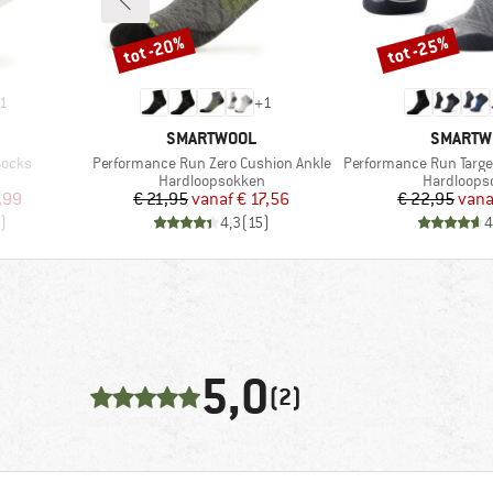
tot -20%
tot -25%
Korting
Korting
1
+
1
MERK
MERK
SMARTWOOL
SMARTW
Artikel
Artikel
Socks
Performance Run Zero Cushion Ankle
Performance Run Targete
Productgroep
Productgr
Hardloopsokken
Hardloops
de prijs
Prijs
Verlaagde prijs
Pr
Ve
,99
€ 21,95
vanaf
€ 17,56
€ 22,95
vana
)
4,3
(
15
)
4
5,0
(2)