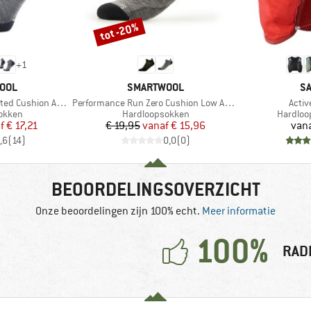
tot -20%
Korting
+
1
MERK
M
OOL
SMARTWOOL
S
Artikel
Artike
d Cushion Ankle
Performance Run Zero Cushion Low Ankle
Activ
oep
Productgroep
Product
okken
Hardloopsokken
Hardlo
ijs
rlaagde prijs
Prijs
Verlaagde prijs
f
€ 17,21
€ 19,95
vanaf
€ 15,96
van
,6
(
14
)
0,0
(
0
)
BEOORDELINGSOVERZICHT
Onze beoordelingen zijn 100% echt.
Meer informatie
100%
RAD