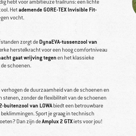
dig hebt voor ambitieuze trailruns: een lichte
ademende GORE-TEX Invisible Fit-
zool. Het
egen vocht.
DynaEVA-tussenzool van
fstanden zorgt de
erke herstelkracht voor een hoog comfortniveau
acht gaat wrijving tegen
en het klassieke
n de schoenen.
e
verhogen de duurzaamheid van de schoenen en
stenen, zonder de flexibiliteit van de schoenen
y 2-buitenzool van LOWA
biedt een betrouwbare
ile beklimmingen. Sport je graag in technisch
Amplux 2 GTX
 voeten? Dan zijn de
iets voor jou!