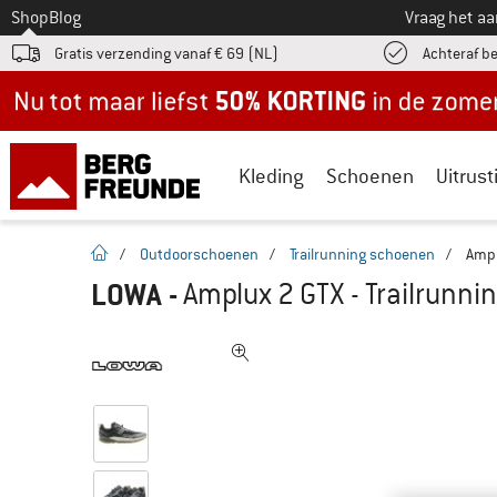
Naar
Shop
Blog
Vraag het a
Gratis verzending vanaf € 69 (NL)
Achteraf b
Nu tot maar liefst -50% in de zomersale!
Kleding
Schoenen
Uitrust
Startpagina
/
Outdoorschoenen
/
Trailrunning schoenen
/
Ampl
LOWA
-
Amplux 2 GTX - Trailrunn