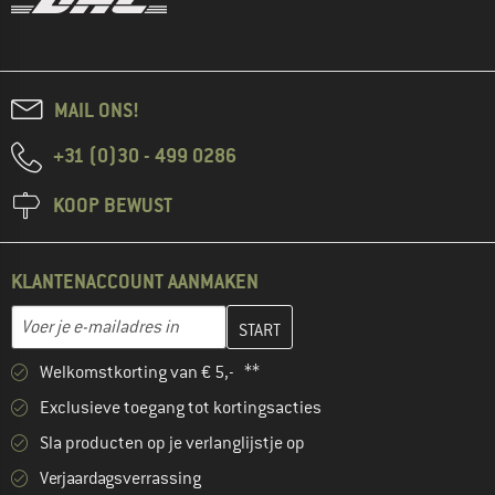
MAIL ONS!
+31 (0)30 - 499 0286
KOOP BEWUST
KLANTENACCOUNT AANMAKEN
Vul je e-mailadres hier in en maak in de volgende stap je klanten
E-mailadres
Welkomstkorting van € 5,- **
Exclusieve toegang tot kortingsacties
Sla producten op je verlanglijstje op
Verjaardagsverrassing