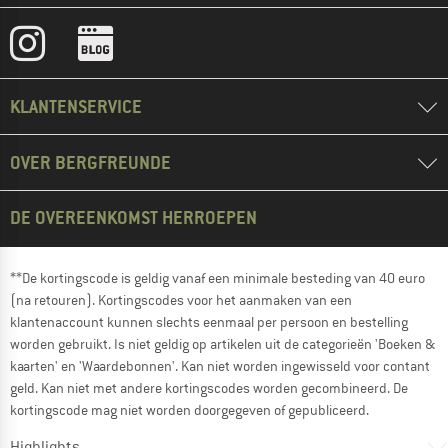
KLANTENSERVICE
OVER BERGFREUNDE
DE OVEREENKOMST HERROEPEN
**De kortingscode is geldig vanaf een minimale besteding van 40 euro
(na retouren). Kortingscodes voor het aanmaken van een
klantenaccount kunnen slechts eenmaal per persoon en bestelling
worden gebruikt. Is niet geldig op artikelen uit de categorieën 'Boeken &
kaarten' en 'Waardebonnen'. Kan niet worden ingewisseld voor contant
geld. Kan niet met andere kortingscodes worden gecombineerd. De
kortingscode mag niet worden doorgegeven of gepubliceerd.
Highlights