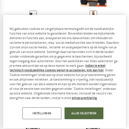
KOMMIT
KOMMIT
Bike Zugsystem
Bike Bungee
Wij gebruiken cookies en vergelijkbare technologieën om de noodzakelijke
Fietssleepkabel
functies van onze website te garanderen. Bovendien bieden we bijkomende
diensten en functies aan, analyseren we ons dataverkeer, om inhouden en
€ 59,95
€ 24,95
reclame te personaliseren, resp. social-mediafuncties aan te bieden. Daardoor
5,0
(9)
5,0
(3)
zijn ook onze social-media-, reclame- en analysepartners op de hoogte van je
gebruik van onze website. Sommige daarvan bevinden zich in derde landen
zonder voldoende garanties om je gegevens te beschermen, bijvoorbeeld
tegen toegang door autoriteiten. Door het aanklikken van ‘Alles selecteren’ ga
je ermee akkoord dat we op deze manier te werk gaan.
Indien je enkel
technisch noodzakelijke cookies wenst te accepteren, klik dan hier
. Onder
‘Cookie-instellingen’ onderaan op onze website kun je je toestemming geven
en ook altijd weer intrekken. Je toestemming is vrijwillig, niet noodzakelijk
voor het gebruik van deze website en kan op elk moment worden ingetrokken
of voor de eerste keer worden gegeven onder "Cookie-instellingen" onderaan
op onze website. Uitgebreide informatie hierover, inclusief de risico's van
doorgiften naar derde landen, vind je in onze
privacyverklaring
.
INSTELLINGEN
ALLES SELECTEREN
KOMMIT
KOMMIT