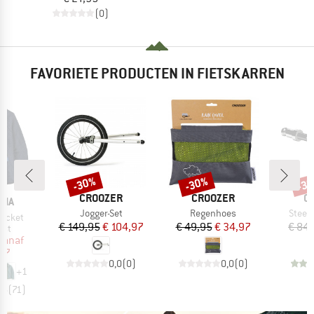
(0)
FAVORIETE PRODUCTEN IN FIETSKARREN
%
-30%
-30%
-3
Korting
Korting
Kort
MERK
MERK
M
CROOZER
CROOZER
C
NIA
Artikel
Artikel
Artikel
Jogger-Set
Regenhoes
Steek
Jacket
Prijs
Verlaagde prijs
Prijs
Verlaagde prijs
€ 149,95
€ 104,97
€ 49,95
€ 34,97
€ 84
groep
est
ijs
rlaagde prijs
vanaf
97
0,0
(
0
)
0,0
(
0
)
+
1
,6
(
71
)