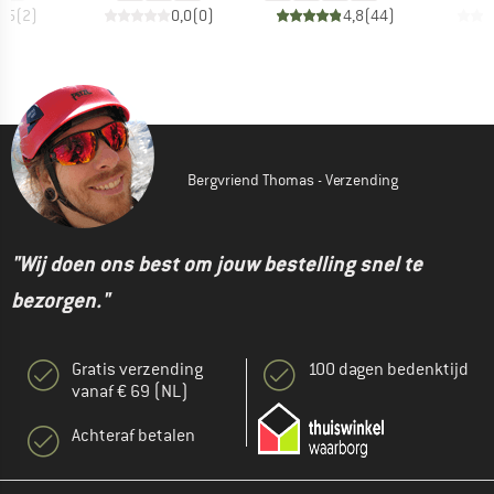
4,5
(
2
)
0,0
(
0
)
4,8
(
44
)
Bergvriend Thomas - Verzending
"Wij doen ons best om jouw bestelling snel te
bezorgen."
Gratis verzending
100 dagen bedenktijd
vanaf € 69 (NL)
Achteraf betalen