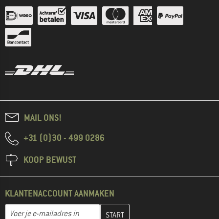
MAIL ONS!
+31 (0)30 - 499 0286
KOOP BEWUST
KLANTENACCOUNT AANMAKEN
Vul je e-mailadres hier in en maak in de volgende stap je klanten
E-mailadres