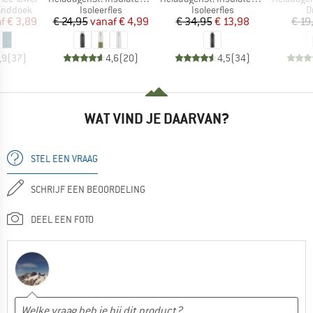
p
Productgroep
Productgroep
P
anddoek
Isoleerfles
Isoleerfles
D
ijs
rlaagde prijs
Prijs
Verlaagde prijs
Prijs
Verlaagde prijs
f
€ 3,89
€ 24,95
vanaf
€ 4,99
€ 34,95
€ 13,98
€ 19
,9
(
37
)
4,6
(
20
)
4,5
(
34
)
WAT VIND JE DAARVAN?
STEL EEN VRAAG
SCHRIJF EEN BEOORDELING
DEEL EEN FOTO