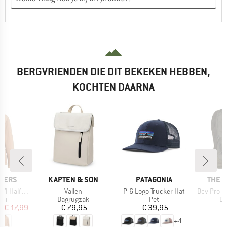
BERGVRIENDEN DIE DIT BEKEKEN HEBBEN,
KOCHTEN DAARNA
%
MERK
MERK
MERK
PERS
KAPTEN & SON
PATAGONIA
THE 
Artikel
Artikel
Artikel
Half Zip
Vallen
P-6 Logo Trucker Hat
Bcv Pro L
tgroep
Productgroep
Productgroep
Pr
rui
Dagrugzak
Pet
Da
ijs
rlaagde prijs
Prijs
Prijs
f
€ 17,99
€ 79,95
€ 39,95
€
+
4