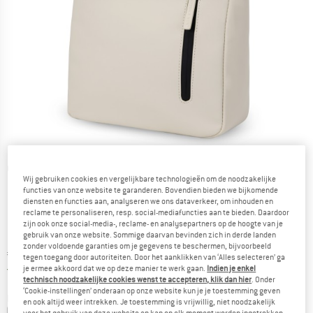
Gedetailleerde foto's
Wij gebruiken cookies en vergelijkbare technologieën om de noodzakelijke
functies van onze website te garanderen. Bovendien bieden we bijkomende
diensten en functies aan, analyseren we ons dataverkeer, om inhouden en
reclame te personaliseren, resp. social-mediafuncties aan te bieden. Daardoor
zijn ook onze social-media-, reclame- en analysepartners op de hoogte van je
gebruik van onze website. Sommige daarvan bevinden zich in derde landen
zonder voldoende garanties om je gegevens te beschermen, bijvoorbeeld
Prijs:
€
79,95
incl. BTW
tegen toegang door autoriteiten. Door het aanklikken van ‘Alles selecteren’ ga
Nederland. Informatie over de verzend
Gratis verzending
(NL)
je ermee akkoord dat we op deze manier te werk gaan.
Indien je enkel
technisch noodzakelijke cookies wenst te accepteren, klik dan hier
. Onder
‘Cookie-instellingen’ onderaan op onze website kun je je toestemming geven
Kleur:
Sandstone
en ook altijd weer intrekken. Je toestemming is vrijwillig, niet noodzakelijk
voor het gebruik van deze website en kan op elk moment worden ingetrokken