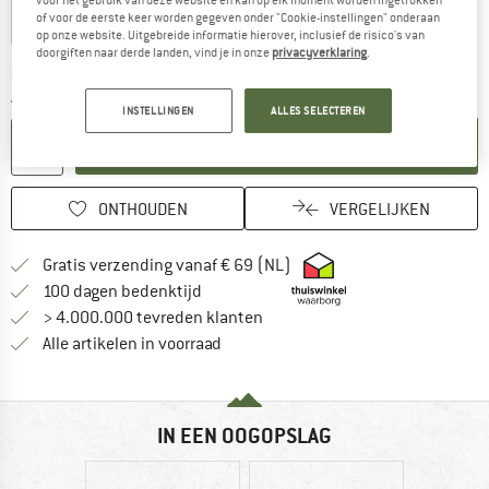
of voor de eerste keer worden gegeven onder "Cookie-instellingen" onderaan
op onze website. Uitgebreide informatie hierover, inclusief de risico's van
doorgiften naar derde landen, vind je in onze
privacyverklaring
.
De link wordt geopend in een infovak en bevat le
Levertijd: 3-5 werkdagen
Aantal:
INSTELLINGEN
ALLES SELECTEREN
IN DE WINKELMAND
ONTHOUDEN
VERGELIJKEN
Vind hier de verzendinform
Gratis verzending vanaf € 69 (NL)
Vind de betalingsinformatie hier! Opent
100 dagen bedenktijd
> 4.000.000 tevreden klanten
Alle artikelen in voorraad
IN EEN OOGOPSLAG