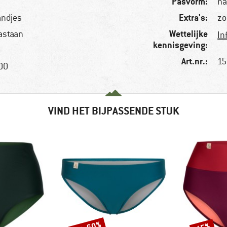
Pasvorm:
na
Extra's:
andjes
zo
Wettelijke
astaan
In
kennisgeving:
Art.nr.:
15
100
VIND HET BIJPASSENDE STUK
Korting
Korting