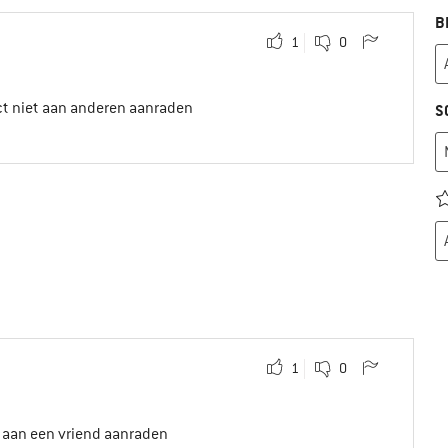
B
1
0
ct niet aan anderen aanraden
S
1
0
t aan een vriend aanraden