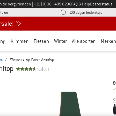
Bel ons op
an de bergvrienden
|
+31 (0)30 - 499 0286
FAQ & Help
Bestelstatus
vind de betalingsinformatie hier! Opent in een infovak
Vind de b
etalen
100 dagen bedenktijd
ing
Klimmen
Fietsen
Winter
Alle sporten
Merken
ps
/
Women's Top Pure - Bikinitop
nitop
4,6
(26)
Oo
Pr
€
Kl