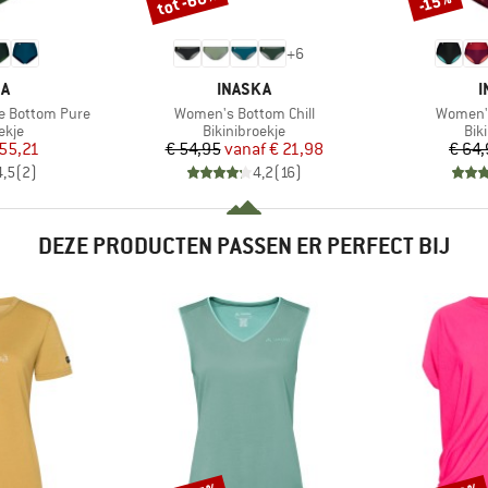
tot -60%
-15%
+
6
MERK
M
KA
INASKA
I
Artikel
Artikel
e Bottom Pure
Women's Bottom Chill
Women's
roep
Productgroep
Pro
ekje
Bikinibroekje
Bik
ijs
rlaagde prijs
Prijs
Verlaagde prijs
 55,21
€ 54,95
vanaf
€ 21,98
€ 64
4,5
(
2
)
4,2
(
16
)
DEZE PRODUCTEN PASSEN ER PERFECT BIJ