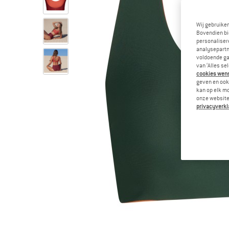
Wij gebruike
Bovendien bi
personalisere
analysepartn
voldoende ga
van ‘Alles se
cookies wenst
geven en ook 
kan op elk m
onze website.
privacyverkl