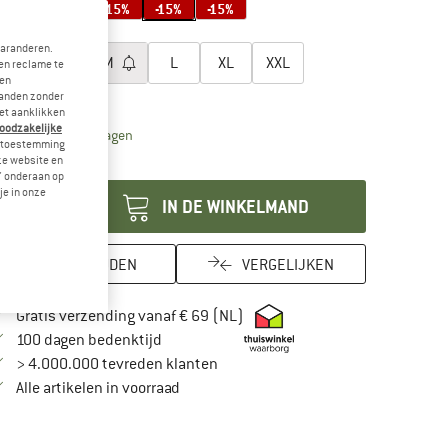
-15%
-15%
-15%
-15%
-15%
es een maat:
garanderen.
XS
S
M
L
XL
XXL
en reclame te
 en
aattabel
landen zonder
et aanklikken
noodzakelijke
De link wordt geopend in een infovak en bevat leveri
vertijd: 3-5 werkdagen
je toestemming
eze website en
ntal:
" onderaan op
je in onze
IN DE WINKELMAND
ONTHOUDEN
VERGELIJKEN
Vind hier de verzendinformatie
Gratis verzending vanaf € 69 (NL)
Vind de betalingsinformatie hier! Opent in
100 dagen bedenktijd
> 4.000.000 tevreden klanten
Alle artikelen in voorraad