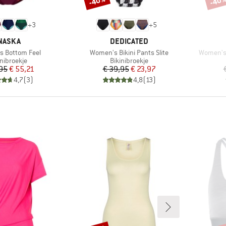
-40%
-40
+
3
+
5
ERK
MERK
NASKA
DEDICATED
Artikel
Artikel
 Bottom Feel
Women's Bikini Pants Slite
Women's 
ductgroep
Productgroep
inibroekje
Bikinibroekje
Prijs
Verlaagde prijs
Prijs
Verlaagde prijs
,95
€ 55,21
€ 39,95
€ 23,97
4,7
(
3
)
4,8
(
13
)