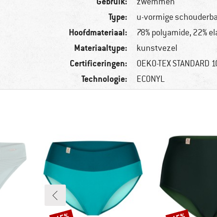
Gebruik:
zwemmen
Type:
u-vormige schouderb
Hoofdmateriaal:
78% polyamide, 22% el
Materiaaltype:
kunstvezel
Certificeringen:
OEKO-TEX STANDARD 
Technologie:
ECONYL
Korting
Korting