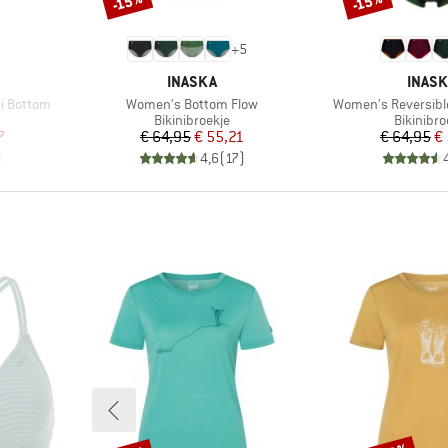
-15%
-15%
+
5
MERK
MERK
INASKA
INAS
Artikel
Artikel
i Bottom
Women's Bottom Flow
Women's Reversibl
Productgroep
Productg
Bikinibroekje
Bikinibro
de prijs
Prijs
Verlaagde prijs
Pr
Ve
7
€ 64,95
€ 55,21
€ 64,95
€
)
4,6
(
17
)