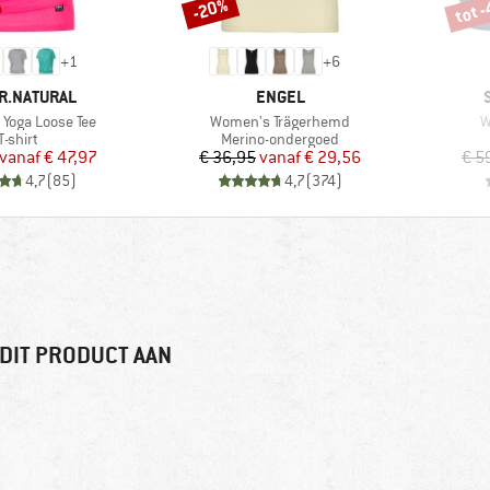
tot 
-20%
Korting
Korti
+
1
+
6
MERK
R.NATURAL
ENGEL
Artikel
A
Yoga Loose Tee
Women's Trägerhemd
W
Productgroep
Productgroep
T-shirt
Merino-ondergoed
Prijs
Verlaagde prijs
Prijs
Verlaagde prijs
vanaf
€ 47,97
€ 36,95
vanaf
€ 29,56
€ 5
4,7
(
85
)
4,7
(
374
)
DIT PRODUCT AAN