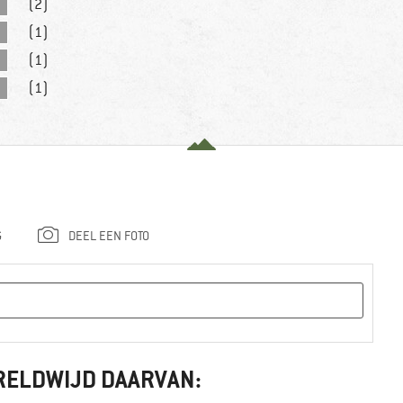
(2)
(1)
(1)
(1)
G
DEEL EEN FOTO
RELDWIJD DAARVAN: