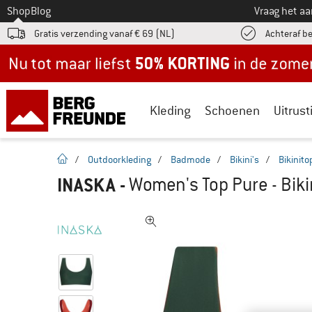
Naar
Shop
Blog
Vraag het a
Gratis verzending vanaf € 69 (NL)
Achteraf b
Nu tot maar liefst -50% in de zomersale!
Kleding
Schoenen
Uitrust
Startpagina
/
Outdoorkleding
/
Badmode
/
Bikini's
/
Bikinito
INASKA
-
Women's Top Pure - Biki