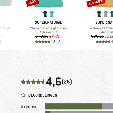
tot -40%
-40%
Korting
Korting
MERK
MERK
SUPER.NATURAL
SUPER.NA
Artikel
Artikel
riangle
Women's Gipfelglück Tee
Women's Flower
ep
Productgroep
Product
Merinoshirt
Merinosh
de prijs
Prijs
Verlaagde prijs
Pr
Ve
7
€ 79,95
€ 47,97
€ 79,95
vana
)
4,8
(
12
)
4
4,6
(26)
BEOORDELINGEN
5 sterren