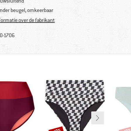
uwsluitend
nder beugel, omkeerbaar
formatie over de fabrikant
0-1706
Korting
Korti