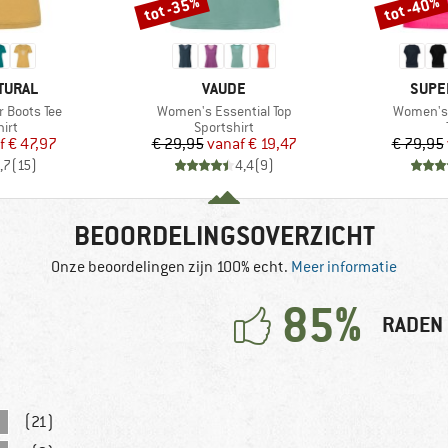
tot -35%
tot -40%
Korting
Korting
MERK
MERK
TURAL
VAUDE
SUPE
Artikel
Artikel
 Boots Tee
Women's Essential Top
Women's 
groep
Productgroep
irt
Sportshirt
ijs
rlaagde prijs
Prijs
Verlaagde prijs
f
€ 47,97
€ 29,95
vanaf
€ 19,47
€ 79,95
,7
(
15
)
4,4
(
9
)
BEOORDELINGSOVERZICHT
Onze beoordelingen zijn 100% echt.
Meer informatie
85%
RADEN 
(21)