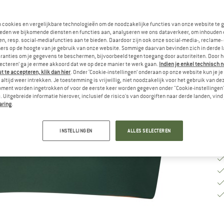
Ki
n cookies en vergelijkbare technologieën om de noodzakelijke functies van onze website te 
eden we bijkomende diensten en functies aan, analyseren we ons dataverkeer, om inhouden 
n, resp. social-mediafuncties aan te bieden. Daardoor zijn ook onze social-media-, reclame-
M
ers op de hoogte van je gebruik van onze website. Sommige daarvan bevinden zich in derde 
ranties om je gegevens te beschermen, bijvoorbeeld tegen toegang door autoriteiten. Door h
lecteren’ ga je ermee akkoord dat we op deze manier te werk gaan.
Indien je enkel technisch 
Le
 te accepteren, klik dan hier
. Onder ‘Cookie-instellingen’ onderaan op onze website kun je 
altijd weer intrekken. Je toestemming is vrijwillig, niet noodzakelijk voor het gebruik van d
Aa
oment worden ingetrokken of voor de eerste keer worden gegeven onder "Cookie-instellingen
 Uitgebreide informatie hierover, inclusief de risico's van doorgiften naar derde landen, vind 
aring
.
INSTELLINGEN
ALLES SELECTEREN