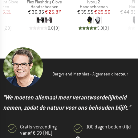
Artikel
Artikel
Arti
ight Glove
Flex Flashdry Glove
Ivory 2
Fle
oep
Productgroep
Productgroep
Prod
enen
Handschoenen
Handschoenen
Han
ijs
rlaagde prijs
Prijs
Verlaagde prijs
Prijs
Verlaagde prijs
56,21
€ 36,95
€ 25,87
€ 39,95
€ 29,96
€ 44,95
,2
(
20
)
0,0
(
0
)
5,0
(
3
)
Bergvriend Matthias - Algemeen directeur
"We moeten allemaal meer verantwoordelijkheid
nemen, zodat de natuur voor ons behouden blijft."
Gratis verzending
100 dagen bedenktijd
vanaf € 69 (NL)