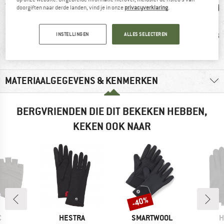
doorgiften naar derde landen, vind je in onze
privacyverklaring
.
vezel
100% raadt het aan
Klanten zeggen:
Hands
INSTELLINGEN
ALLES SELECTEREN
winddicht
MATERIAALGEGEVENS & KENMERKEN
BERGVRIENDEN DIE DIT BEKEKEN HEBBEN,
KEKEN OOK NAAR
-40%
Korting
K
MERK
MERK
M
C
HESTRA
SMARTWOOL
H