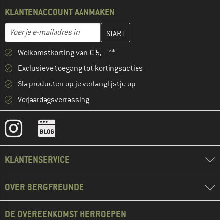
KLANTENACCOUNT AANMAKEN
Vul je e-mailadres hier in en maak in de volgende stap je klanten
E-mailadres
Welkomstkorting van € 5,- **
Exclusieve toegang tot kortingsacties
Sla producten op je verlanglijstje op
Verjaardagsverrassing
KLANTENSERVICE
OVER BERGFREUNDE
DE OVEREENKOMST HERROEPEN