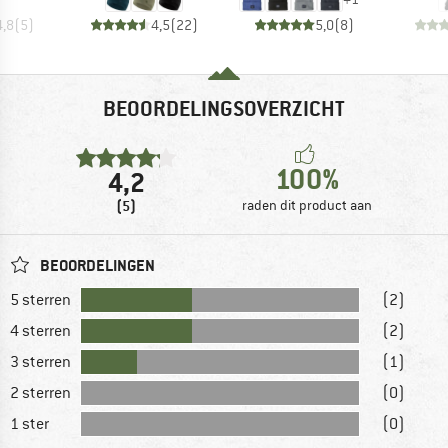
4,8
(
5
)
4,5
(
22
)
5,0
(
8
)
BEOORDELINGSOVERZICHT
100%
4,2
(5)
raden dit product aan
BEOORDELINGEN
5 sterren
(2)
4 sterren
(2)
3 sterren
(1)
2 sterren
(0)
1 ster
(0)