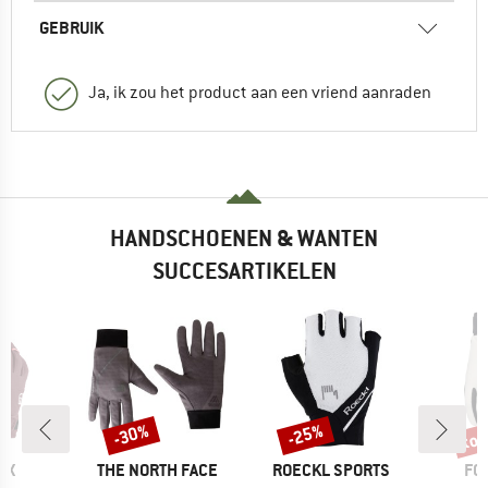
GEBRUIK
Ja, ik zou het product aan een vriend aanraden
HANDSCHOENEN & WANTEN
SUCCESARTIKELEN
tot
-30%
-25%
Korting
Korting
Kort
MERK
MERK
ME
OX
THE NORTH FACE
ROECKL SPORTS
FO