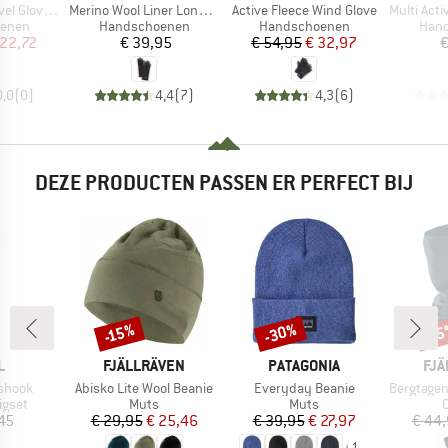
Artikel
Artikel
Artikel
love Short
Merino Wool Liner Long 5 Finger
Active Fleece Wind Glove
Multi Activ
oep
Productgroep
Productgroep
Prod
enen
Handschoenen
Handschoenen
Han
ijs
rlaagde prijs
Prijs
Prijs
Verlaagde prijs
 22,72
€ 39,95
€ 54,95
€ 32,97
€
0,0
(
0
)
4,4
(
7
)
4,3
(
6
)
DEZE PRODUCTEN PASSEN ER PERFECT BIJ
-30%
-15%
-1
Korting
Korting
Kort
K
MERK
MERK
ME
L
FJÄLLRÄVEN
PATAGONIA
FJÄ
Artikel
Artikel
Artikel
ashook
Abisko Lite Wool Beanie
Everyday Beanie
Bergtagen Me
roep
Productgroep
Productgroep
P
igset
Muts
Muts
C
ijs
Prijs
Verlaagde prijs
Prijs
Verlaagde prijs
45
€ 29,95
€ 25,46
€ 39,95
€ 27,97
€ 44
+
1