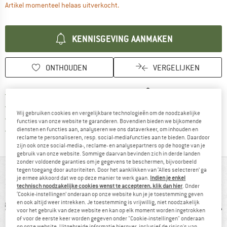
De link wordt geopend in een infova
Artikel momenteel helaas uitverkocht.
KENNISGEVING AANMAKEN
ONTHOUDEN
VERGELIJKEN
Vind hier de verzendinform
Gratis verzending vanaf € 69 (NL)
Vind de betalingsinformatie hier! Opent
100 dagen bedenktijd
Wij gebruiken cookies en vergelijkbare technologieën om de noodzakelijke
> 4.000.000 tevreden klanten
functies van onze website te garanderen. Bovendien bieden we bijkomende
Alle artikelen in voorraad
diensten en functies aan, analyseren we ons dataverkeer, om inhouden en
reclame te personaliseren, resp. social-mediafuncties aan te bieden. Daardoor
zijn ook onze social-media-, reclame- en analysepartners op de hoogte van je
gebruik van onze website. Sommige daarvan bevinden zich in derde landen
zonder voldoende garanties om je gegevens te beschermen, bijvoorbeeld
tegen toegang door autoriteiten. Door het aanklikken van ‘Alles selecteren’ ga
IN EEN OOGOPSLAG
je ermee akkoord dat we op deze manier te werk gaan.
Indien je enkel
technisch noodzakelijke cookies wenst te accepteren, klik dan hier
. Onder
‘Cookie-instellingen’ onderaan op onze website kun je je toestemming geven
en ook altijd weer intrekken. Je toestemming is vrijwillig, niet noodzakelijk
voor het gebruik van deze website en kan op elk moment worden ingetrokken
of voor de eerste keer worden gegeven onder "Cookie-instellingen" onderaan
op onze website. Uitgebreide informatie hierover, inclusief de risico's van