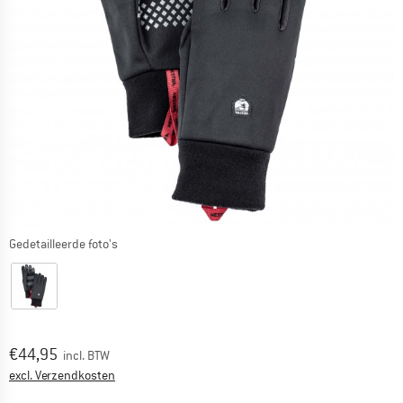
Gedetailleerde foto's
Prijs:
€
44,95
incl. BTW
Informatie over de verzendkosten. Opent in een infov
excl. Verzendkosten