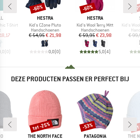
-60%
-60%
-5
Korting
Korting
Kort
MERK
MERK
LL
HESTRA
HESTRA
Artikel
Artikel
Artikel
hic T-Shirt
Kid's CZone Pluto
Kid's Wool Terry Mitt
Kid's Wool Na
ctgroep
Productgroep
Productgroep
Prod
t
Handschoenen
Handschoenen
Han
ijs
rlaagde prijs
Prijs
Verlaagde prijs
Prijs
Verlaagde prijs
18,17
€ 54,95
€ 21,98
€ 59,95
€ 23,98
€ 99,
0,0
(
0
)
0,0
(
0
)
5,0
(
4
)
DEZE PRODUCTEN PASSEN ER PERFECT BIJ
tot -25%
tot
-53%
Korting
Korting
Kort
MERK
MERK
MERK
MO
THE NORTH FACE
PATAGONIA
THE 