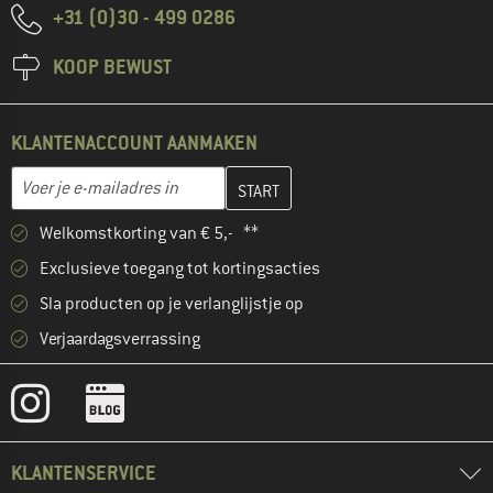
+31 (0)30 - 499 0286
KOOP BEWUST
KLANTENACCOUNT AANMAKEN
Vul je e-mailadres hier in en maak in de volgende stap je klanten
E-mailadres
Welkomstkorting van € 5,- **
Exclusieve toegang tot kortingsacties
Sla producten op je verlanglijstje op
Verjaardagsverrassing
KLANTENSERVICE