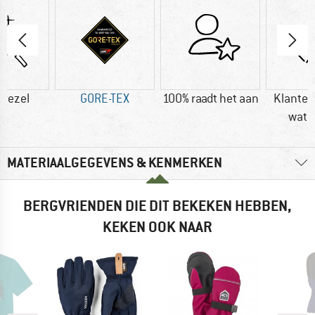
vezel
GORE-TEX
100% raadt het aan
Klanten
wate
MATERIAALGEGEVENS & KENMERKEN
BERGVRIENDEN DIE DIT BEKEKEN HEBBEN,
KEKEN OOK NAAR