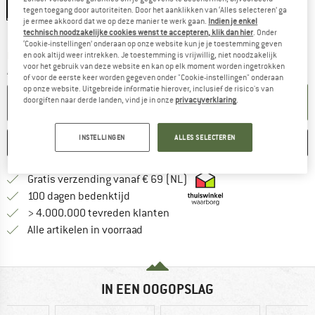
EU
3
EU
4
EU
5
EU
6
EU
7
tegen toegang door autoriteiten. Door het aanklikken van ‘Alles selecteren’ ga
je ermee akkoord dat we op deze manier te werk gaan.
Indien je enkel
Maattabel
technisch noodzakelijke cookies wenst te accepteren, klik dan hier
. Onder
‘Cookie-instellingen’ onderaan op onze website kun je je toestemming geven
De link wordt geopend in een infovak en bevat le
Levertijd: 3-5 werkdagen
en ook altijd weer intrekken. Je toestemming is vrijwillig, niet noodzakelijk
voor het gebruik van deze website en kan op elk moment worden ingetrokken
Aantal:
of voor de eerste keer worden gegeven onder "Cookie-instellingen" onderaan
op onze website. Uitgebreide informatie hierover, inclusief de risico's van
IN DE WINKELMAND
doorgiften naar derde landen, vind je in onze
privacyverklaring
.
INSTELLINGEN
ALLES SELECTEREN
ONTHOUDEN
VERGELIJKEN
Vind hier de verzendinform
Gratis verzending vanaf € 69 (NL)
Vind de betalingsinformatie hier! Opent
100 dagen bedenktijd
> 4.000.000 tevreden klanten
Alle artikelen in voorraad
IN EEN OOGOPSLAG