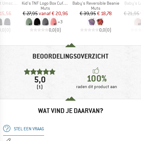
Artikel
Artikel
Artikel
Umschlag
Kid's TNF Logo Box Cuffed Beanie
Baby's Reversible Beanie
Baby's L
uctgroep
Productgroep
Productgroep
Muts
Muts
ijs
rlaagde prijs
Prijs
Verlaagde prijs
Prijs
Verlaagde prijs
15,56
€ 27,95
vanaf
€ 20,96
€ 39,95
€ 18,78
€ 21,95
+
3
0,0
(
0
)
0,0
(
0
)
0,0
(
0
)
BEOORDELINGSOVERZICHT
100%
5,0
(1)
raden dit product aan
WAT VIND JE DAARVAN?
STEL EEN VRAAG