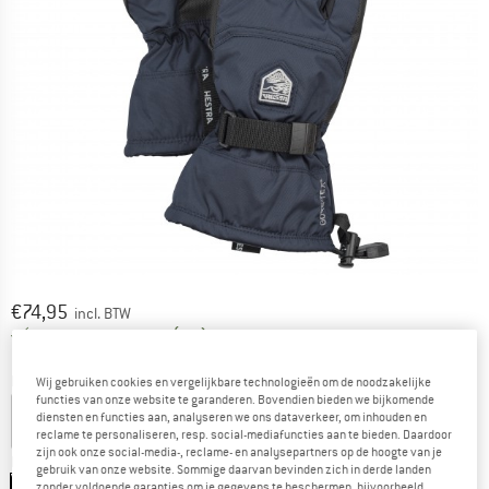
Prijs:
€
74,95
incl. BTW
Nederland. Informatie over de verzend
Gratis verzending
(NL)
Kleur:
Dark Navy
Wij gebruiken cookies en vergelijkbare technologieën om de noodzakelijke
functies van onze website te garanderen. Bovendien bieden we bijkomende
diensten en functies aan, analyseren we ons dataverkeer, om inhouden en
reclame te personaliseren, resp. social-mediafuncties aan te bieden. Daardoor
zijn ook onze social-media-, reclame- en analysepartners op de hoogte van je
Maat: EU
3
gebruik van onze website. Sommige daarvan bevinden zich in derde landen
zonder voldoende garanties om je gegevens te beschermen, bijvoorbeeld