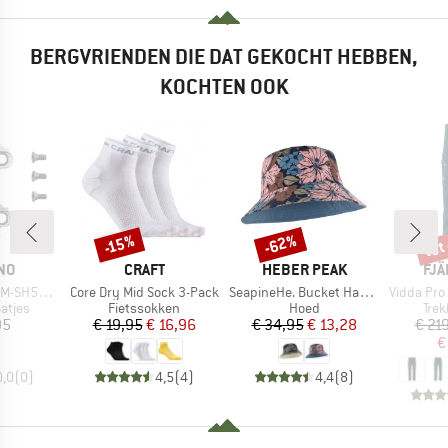
BERGVRIENDEN DIE DAT GEKOCHT HEBBEN,
KOCHTEN OOK
tot
-62%
-15%
Korting
Korting
Kort
MERK
MERK
ME
NO
CRAFT
HEBER PEAK
FJÄ
Artikel
Artikel
Artikel
SH56 SPD
Core Dry Mid Sock 3-Pack
SeapineHe. Bucket Hat Reversible
Vidda Pro Ven
oep
Productgroep
Productgroep
Pro
atjes
Fietssokken
Hoed
Tre
ijs
Prijs
Verlaagde prijs
Prijs
Verlaagde prijs
95
€ 19,95
€ 16,96
€ 34,95
€ 13,28
€ 21
€
0,0
(
0
)
4,5
(
4
)
4,4
(
8
)