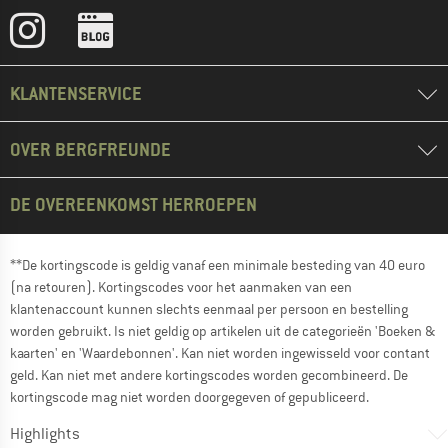
KLANTENSERVICE
OVER BERGFREUNDE
DE OVEREENKOMST HERROEPEN
**De kortingscode is geldig vanaf een minimale besteding van 40 euro
(na retouren). Kortingscodes voor het aanmaken van een
klantenaccount kunnen slechts eenmaal per persoon en bestelling
worden gebruikt. Is niet geldig op artikelen uit de categorieën 'Boeken &
kaarten' en 'Waardebonnen'. Kan niet worden ingewisseld voor contant
geld. Kan niet met andere kortingscodes worden gecombineerd. De
kortingscode mag niet worden doorgegeven of gepubliceerd.
Highlights