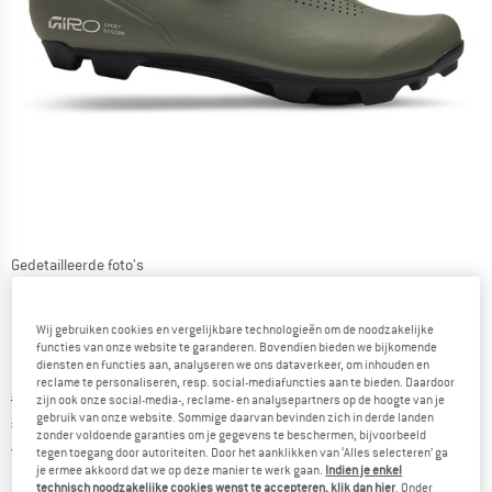
Gedetailleerde foto's
Wij gebruiken cookies en vergelijkbare technologieën om de noodzakelijke
functies van onze website te garanderen. Bovendien bieden we bijkomende
diensten en functies aan, analyseren we ons dataverkeer, om inhouden en
reclame te personaliseren, resp. social-mediafuncties aan te bieden. Daardoor
Oorspronkelijke prijs :
Prijs:
€
169,95
zijn ook onze social-media-, reclame- en analysepartners op de hoogte van je
gebruik van onze website. Sommige daarvan bevinden zich in derde landen
€
144,46
incl. BTW
zonder voldoende garanties om je gegevens te beschermen, bijvoorbeeld
Nederland. Informatie over de verzend
Gratis verzending
(NL)
tegen toegang door autoriteiten. Door het aanklikken van ‘Alles selecteren’ ga
je ermee akkoord dat we op deze manier te werk gaan.
Indien je enkel
technisch noodzakelijke cookies wenst te accepteren, klik dan hier
. Onder