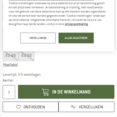
Kleur:
Dark Sage
‘Cookie-instellingen’ onderaan op onze website kun je je toestemming geven
en ook altijd weer intrekken. Je toestemming is vrijwillig, niet noodzakelijk
voor het gebruik van deze website en kan op elk moment worden ingetrokken
of voor de eerste keer worden gegeven onder "Cookie-instellingen" onderaan
-10%
-10%
-15%
op onze website. Uitgebreide informatie hierover, inclusief de risico's van
doorgiften naar derde landen, vind je in onze
privacyverklaring
.
Kies een maat:
EU
36
EU
37
EU
38
EU
39
EU
40
EU
41
EU
42
INSTELLINGEN
ALLES SELECTEREN
EU
43
EU
44
EU
45
EU
46
EU
47
EU
48
EU
49
EU
50
Maattabel
De link wordt geopend in een infovak en bevat le
Levertijd: 3-5 werkdagen
Aantal:
IN DE WINKELMAND
ONTHOUDEN
VERGELIJKEN