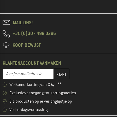
MAIL ONS!
+31 (0)30 - 499 0286
KOOP BEWUST
KLANTENACCOUNT AANMAKEN
Vul je e-mailadres hier in en maak in de volgende stap je klanten
E-mailadres
Welkomstkorting van € 5,- **
Exclusieve toegang tot kortingsacties
Sla producten op je verlanglijstje op
Verjaardagsverrassing