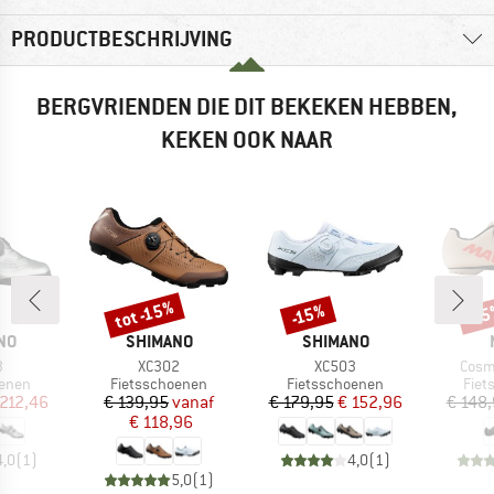
PRODUCTBESCHRIJVING
BERGVRIENDEN DIE DIT BEKEKEN HEBBEN,
KEKEN OOK NAAR
tot -15%
-15%
-1
Korting
Korting
Kort
MERK
MERK
NO
SHIMANO
SHIMANO
l
Artikel
Artikel
Artike
3
XC302
XC503
Cosm
roep
Productgroep
Productgroep
Prod
oenen
Fietsschoenen
Fietsschoenen
Fiet
ijs
rlaagde prijs
Prijs
Verlaagde prijs
Prijs
Verlaagde prijs
 212,46
€ 139,95
vanaf
€ 179,95
€ 152,96
€ 148
€ 118,96
4,0
(
1
)
4,0
(
1
)
5,0
(
1
)