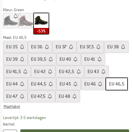
Kleur:
Green
-53%
Maat: EU
46,5
EU
35
EU
36
EU
37
EU
37,5
EU
38
EU
39
EU
39,5
EU
40
EU
41
EU
41,5
EU
42
EU
42,5
EU
43
EU
44
EU
44,5
EU
45
EU
46
EU
46,5
EU
47
EU
47,5
EU
48
Maattabel
De link wordt geopend in een infovak en bevat le
Levertijd: 3-5 werkdagen
Aantal: