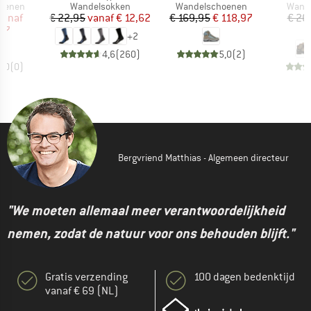
ep
Productgroep
Productgroep
Produ
oenen
Wandelsokken
Wandelschoenen
Wand
ijs
rlaagde prijs
Prijs
Verlaagde prijs
Prijs
Verlaagde prijs
vanaf
€ 22,95
vanaf
€ 12,62
€ 169,95
€ 118,97
€ 26
,97
€
+
2
4,6
(
260
)
5,0
(
2
)
0,0
(
0
)
Bergvriend Matthias - Algemeen directeur
"We moeten allemaal meer verantwoordelijkheid
nemen, zodat de natuur voor ons behouden blijft."
Gratis verzending
100 dagen bedenktijd
vanaf € 69 (NL)