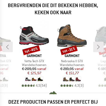
BERGVRIENDEN DIE DIT BEKEKEN HEBBEN,
KEKEN OOK NAAR
%
tot -40%
tot -31%
tot
Korting
Korting
Kort
MERK
MERK
M
TIVA
GARMONT
GARMONT
G
Artikel
Artikel
Arti
Trek GTX
Vetta Tech GTX
Nebraska II GTX
Lago
ep
Productgroep
Productgroep
Produ
oenen
Wandelschoenen
Wandelschoenen
Wand
ijs
rlaagde prijs
Prijs
Verlaagde prijs
Prijs
Verlaagde prijs
vanaf
€ 209,95
vanaf
€ 219,95
vanaf
€ 18
96
€ 125,97
€ 151,77
€
5,0
(
8
)
4,5
(
54
)
4,3
(
3
)
DEZE PRODUCTEN PASSEN ER PERFECT BIJ