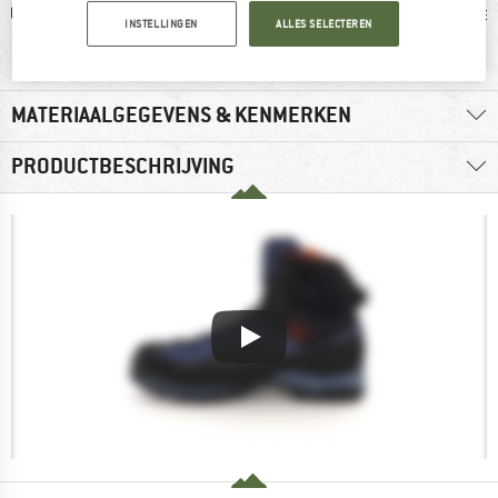
0 g
GORE-TEX
Stootrand
Vibra
INSTELLINGEN
ALLES SELECTEREN
MATERIAALGEGEVENS & KENMERKEN
PRODUCTBESCHRIJVING