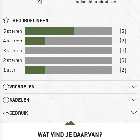
(9)
raden dit product aan
BEOORDELINGEN
5 sterren
(5)
4 sterren
(2)
3 sterren
(0)
2 sterren
(0)
1 ster
(2)
VOORDELEN
NADELEN
GEBRUIK
WAT VIND JE DAARVAN?