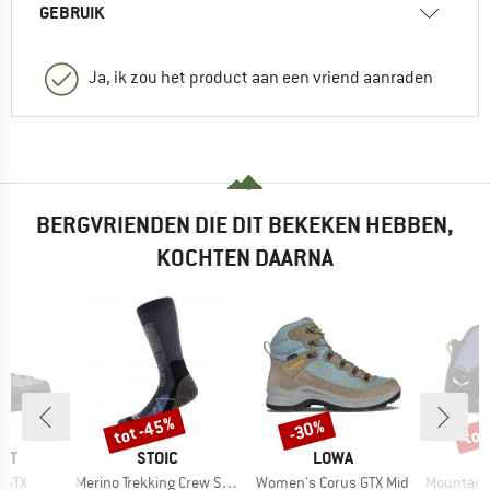
GEBRUIK
Ja, ik zou het product aan een vriend aanraden
BERGVRIENDEN DIE DIT BEKEKEN HEBBEN,
KOCHTEN DAARNA
%
tot -45%
tot
-30%
Korting
Korting
Kort
MERK
MERK
M
NT
STOIC
LOWA
S
Artikel
Artikel
Artikel
 GTX
Merino Trekking Crew Socks
Women's Corus GTX Mid
Mountain Tr