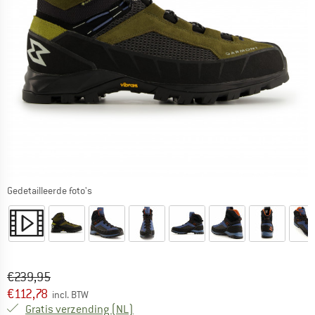
Gedetailleerde foto's
Oorspronkelijke prijs :
Prijs:
€
239,95
€
112,78
incl. BTW
Nederland. Informatie over de verzend
Gratis verzending
(NL)