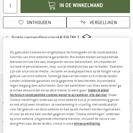
IN DE WINKELMAND
ONTHOUDEN
VERGELIJKEN
Vind hier de verzendinform
Gratis verzending vanaf € 69 (NL)
Vind de betalingsinformatie hier! Opent
100 dagen bedenktijd
> 4.000.000 tevreden klanten
Wij gebruiken cookies en vergelijkbare technologieën om de noodzakelijke
functies van onze website te garanderen. Bovendien bieden we bijkomende
Alle artikelen in voorraad
diensten en functies aan, analyseren we ons dataverkeer, om inhouden en
reclame te personaliseren, resp. social-mediafuncties aan te bieden. Daardoor
zijn ook onze social-media-, reclame- en analysepartners op de hoogte van je
gebruik van onze website. Sommige daarvan bevinden zich in derde landen
zonder voldoende garanties om je gegevens te beschermen, bijvoorbeeld
IN EEN OOGOPSLAG
tegen toegang door autoriteiten. Door het aanklikken van ‘Alles selecteren’ ga
je ermee akkoord dat we op deze manier te werk gaan.
Indien je enkel
technisch noodzakelijke cookies wenst te accepteren, klik dan hier
. Onder
‘Cookie-instellingen’ onderaan op onze website kun je je toestemming geven
en ook altijd weer intrekken. Je toestemming is vrijwillig, niet noodzakelijk
voor het gebruik van deze website en kan op elk moment worden ingetrokken
of voor de eerste keer worden gegeven onder "Cookie-instellingen" onderaan
op onze website. Uitgebreide informatie hierover, inclusief de risico's van
doorgiften naar derde landen, vind je in onze
privacyverklaring
.