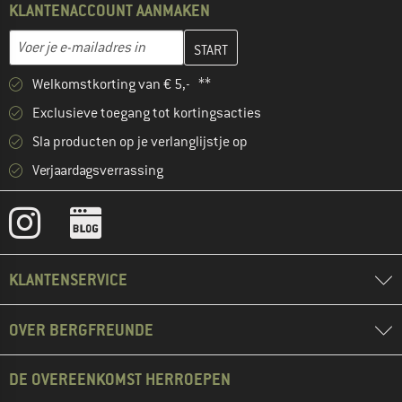
KLANTENACCOUNT AANMAKEN
Vul je e-mailadres hier in en maak in de volgende stap je klanten
E-mailadres
Welkomstkorting van € 5,- **
Exclusieve toegang tot kortingsacties
Sla producten op je verlanglijstje op
Verjaardagsverrassing
KLANTENSERVICE
OVER BERGFREUNDE
DE OVEREENKOMST HERROEPEN