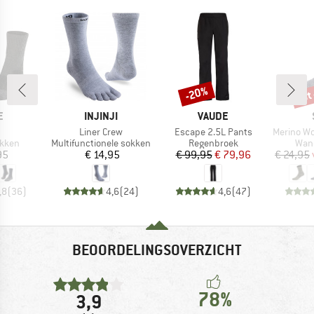
tot
-20%
Korting
Kort
MERK
MERK
E
INJINJI
VAUDE
el
Artikel
Artikel
Artikel
Liner Crew
Escape 2.5L Pants
Merino Wool C
roep
Productgroep
Productgroep
Prod
kken
Multifunctionele sokken
Regenbroek
Wan
ijs
Prijs
Prijs
Verlaagde prijs
95
€ 14,95
€ 99,95
€ 79,96
€ 24,95
,8
(
36
)
4,6
(
24
)
4,6
(
47
)
BEOORDELINGSOVERZICHT
78%
3,9