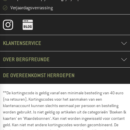
Verjaardagsverrassing
KLANTENSERVICE
OVER BERGFREUNDE
DE OVEREENKOMST HERROEPEN
**De kortingscode is geldig vanaf een minimale besteding van 40 euro
(na retouren). Kortingscodes voor het aanmaken van een
klantenaccount kunnen slechts eenmaal per persoon en bestelling
worden gebruikt. Is niet geldig op artikelen uit de categorieën 'Boeken &
kaarten' en 'Waardebonnen'. Kan niet worden ingewisseld voor contant
geld. Kan niet met andere kortingscodes worden gecombineerd. De