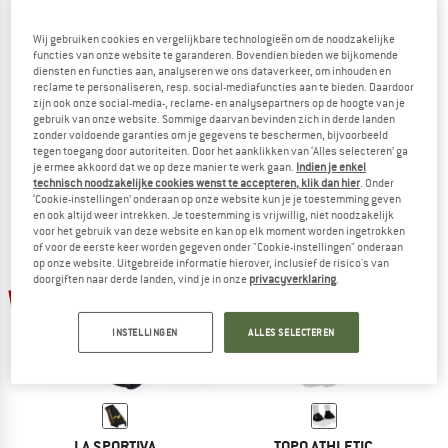
Wij gebruiken cookies en vergelijkbare technologieën om de noodzakelijke
functies van onze website te garanderen. Bovendien bieden we bijkomende
diensten en functies aan, analyseren we ons dataverkeer, om inhouden en
ALTRA
BLACK DIAMOND
reclame te personaliseren, resp. social-mediafuncties aan te bieden. Daardoor
Trail Gaiter
Distance Gaiters
zijn ook onze social-media-, reclame- en analysepartners op de hoogte van je
Gamaschen
Gamaschen
gebruik van onze website. Sommige daarvan bevinden zich in derde landen
zonder voldoende garanties om je gegevens te beschermen, bijvoorbeeld
vanaf € 28,45
€ 49,95
€ 44,96
tegen toegang door autoriteiten. Door het aanklikken van ‘Alles selecteren’ ga
4,5
(53)
4,0
(2)
je ermee akkoord dat we op deze manier te werk gaan.
Indien je enkel
technisch noodzakelijke cookies wenst te accepteren, klik dan hier
. Onder
‘Cookie-instellingen’ onderaan op onze website kun je je toestemming geven
en ook altijd weer intrekken. Je toestemming is vrijwillig, niet noodzakelijk
voor het gebruik van deze website en kan op elk moment worden ingetrokken
of voor de eerste keer worden gegeven onder "Cookie-instellingen" onderaan
op onze website. Uitgebreide informatie hierover, inclusief de risico's van
doorgiften naar derde landen, vind je in onze
privacyverklaring
.
-20%
-15%
INSTELLINGEN
ALLES SELECTEREN
LA SPORTIVA
TOPO ATHLETIC