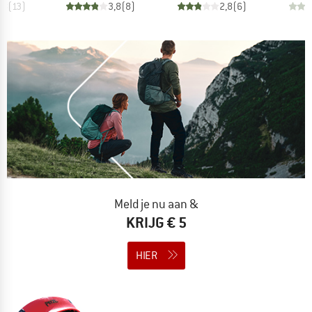
,8
(
13
)
3,8
(
8
)
2,8
(
6
)
Meld je nu aan &
KRIJG € 5
HIER