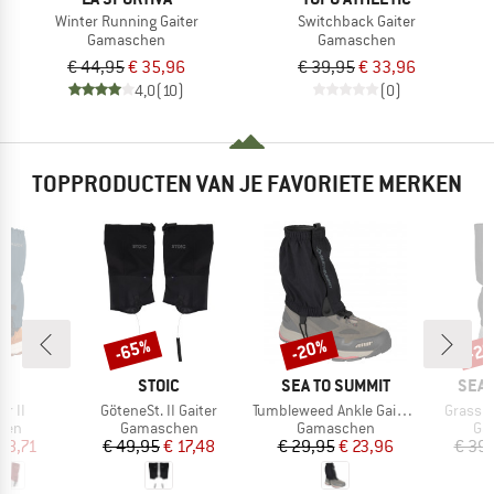
Winter Running Gaiter
Switchback Gaiter
Gamaschen
Gamaschen
€ 44,95
€ 35,96
€ 39,95
€ 33,96
4,0
(10)
(0)
TOPPRODUCTEN VAN JE FAVORIETE MERKEN
-65%
-20%
-2
Korting
Korting
Kort
MERK
MERK
MER
E
STOIC
SEA TO SUMMIT
SEA 
Artikel
Artikel
Artikel
er II
GöteneSt. II Gaiter
Tumbleweed Ankle Gaiters
Grassho
groep
Productgroep
Productgroep
Pro
hen
Gamaschen
Gamaschen
Ga
ijs
rlaagde prijs
Prijs
Verlaagde prijs
Prijs
Verlaagde prijs
 18,71
€ 49,95
€ 17,48
€ 29,95
€ 23,96
€ 39