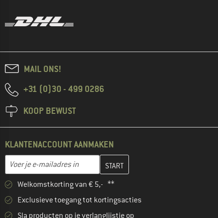
MAIL ONS!
+31 (0)30 - 499 0286
KOOP BEWUST
KLANTENACCOUNT AANMAKEN
Vul je e-mailadres hier in en maak in de volgende stap je klanten
Voer je e-mailadres in
Welkomstkorting van € 5,- **
Exclusieve toegang tot kortingsacties
Sla producten op je verlanglijstje op