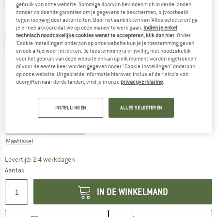
Kleur:
Pink
gebruik van onze website. Sommige daarvan bevinden zich in derde landen
zonder voldoende garanties om je gegevens te beschermen, bijvoorbeeld
tegen toegang door autoriteiten. Door het aanklikken van ‘Alles selecteren’ ga
je ermee akkoord dat we op deze manier te werk gaan.
Indien je enkel
technisch noodzakelijke cookies wenst te accepteren, klik dan hier
. Onder
-25%
-25%
-25%
-25%
‘Cookie-instellingen’ onderaan op onze website kun je je toestemming geven
Kies een maat:
en ook altijd weer intrekken. Je toestemming is vrijwillig, niet noodzakelijk
voor het gebruik van deze website en kan op elk moment worden ingetrokken
EU
24
EU
25
EU
26
EU
27
EU
28
EU
29
of voor de eerste keer worden gegeven onder "Cookie-instellingen" onderaan
op onze website. Uitgebreide informatie hierover, inclusief de risico's van
doorgiften naar derde landen, vind je in onze
privacyverklaring
.
EU
30
EU
31
EU
32
EU
33
EU
34
EU
35
EU
36
EU
37
EU
38
EU
39
INSTELLINGEN
ALLES SELECTEREN
EU
40
EU
41
Maattabel
De link wordt geopend in een infovak en bevat le
Levertijd: 2-4 werkdagen
Aantal:
IN DE WINKELMAND