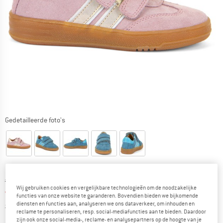
Gedetailleerde foto's
Oorspronkelijke prijs :
Prijs:
€
89,95
Wij gebruiken cookies en vergelijkbare technologieën om de noodzakelijke
vanaf
€
67,46
incl. BTW
functies van onze website te garanderen. Bovendien bieden we bijkomende
Informatie over de verzendkosten. Opent in een infov
diensten en functies aan, analyseren we ons dataverkeer, om inhouden en
excl. Verzendkosten
reclame te personaliseren, resp. social-mediafuncties aan te bieden. Daardoor
zijn ook onze social-media-, reclame- en analysepartners op de hoogte van je