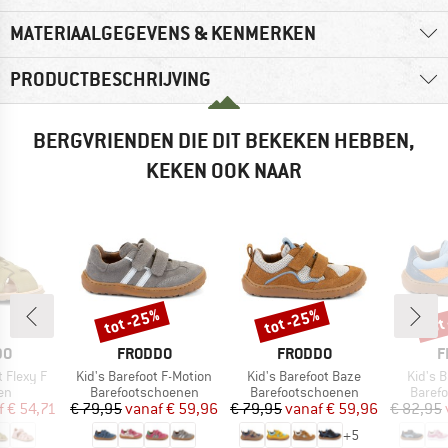
MATERIAALGEGEVENS & KENMERKEN
PRODUCTBESCHRIJVING
BERGVRIENDEN DIE DIT BEKEKEN HEBBEN,
KEKEN OOK NAAR
tot -25%
tot -25%
tot
Korting
Korting
Kort
MERK
MERK
M
DO
FRODDO
FRODDO
F
Artikel
Artikel
Artikel
t Flexy F
Kid's Barefoot F-Motion
Kid's Barefoot Baze
Kid's B
tgroep
Productgroep
Productgroep
Produ
en
Barefootschoenen
Barefootschoenen
Baref
ijs
rlaagde prijs
Prijs
Verlaagde prijs
Prijs
Verlaagde prijs
f
€ 54,71
€ 79,95
vanaf
€ 59,96
€ 79,95
vanaf
€ 59,96
€ 82,95
+
5