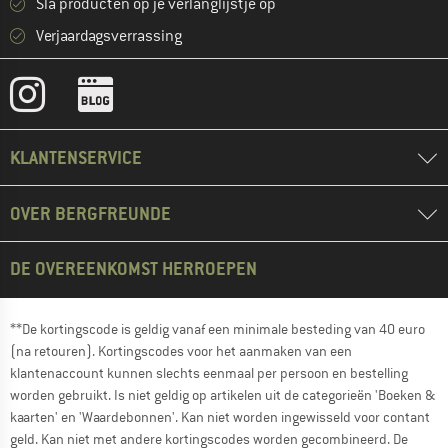
Sla producten op je verlanglijstje op
Verjaardagsverrassing
KLANTENSERVICE
OVER BERGFREUNDE
DE OVEREENKOMST HERROEPEN
**De kortingscode is geldig vanaf een minimale besteding van 40 euro
(na retouren). Kortingscodes voor het aanmaken van een
klantenaccount kunnen slechts eenmaal per persoon en bestelling
worden gebruikt. Is niet geldig op artikelen uit de categorieën 'Boeken &
kaarten' en 'Waardebonnen'. Kan niet worden ingewisseld voor contant
geld. Kan niet met andere kortingscodes worden gecombineerd. De