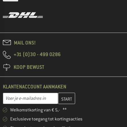
MAIL ONS!
+31 (0)30 - 499 0286
KOOP BEWUST
KLANTENACCOUNT AANMAKEN
Vul je e-mailadres hier in en maak in de volgende stap je klanten
E-mailadres
Welkomstkorting van € 5,- **
Exclusieve toegang tot kortingsacties