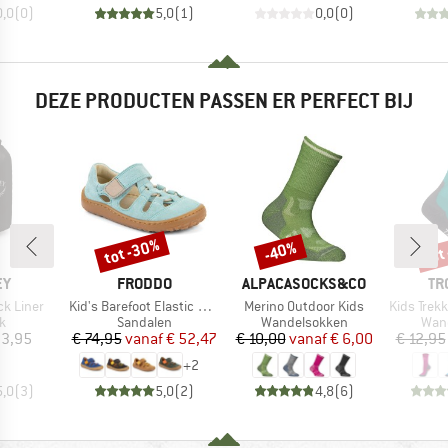
0,0
(
0
)
5,0
(
1
)
0,0
(
0
)
DEZE PRODUCTEN PASSEN ER PERFECT BIJ
tot -30%
tot
-40%
Korting
Korting
Kort
MERK
MERK
ME
EY
FRODDO
ALPACASOCKS&CO
TR
Artikel
Artikel
Artikel
ck Liner
Kid's Barefoot Elastic Sandal
Merino Outdoor Kids
Kids Trekking Mi
ctgroep
Productgroep
Productgroep
Prod
k
Sandalen
Wandelsokken
Wan
ijs
Prijs
Verlaagde prijs
Prijs
Verlaagde prijs
33,95
€ 74,95
vanaf
€ 52,47
€ 10,00
vanaf
€ 6,00
€ 12,95
+
2
5,0
(
3
)
5,0
(
2
)
4,8
(
6
)