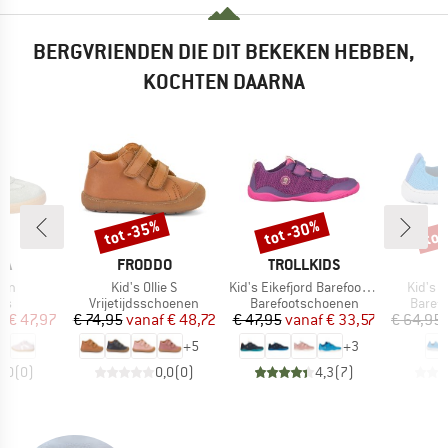
BERGVRIENDEN DIE DIT BEKEKEN HEBBEN,
KOCHTEN DAARNA
%
tot -35%
tot -30%
tot
Korting
Korting
Kort
MERK
MERK
M
TA
FRODDO
TROLLKIDS
F
Artikel
Artikel
Artikel
lan
Kid's Ollie S
Kid's Eikefjord Barefoot Hiker
Kid's B
tgroep
Productgroep
Productgroep
Produ
rs
Vrijetijdsschoenen
Barefootschoenen
Baref
ijs
rlaagde prijs
Prijs
Verlaagde prijs
Prijs
Verlaagde prijs
f
€ 47,97
€ 74,95
vanaf
€ 48,72
€ 47,95
vanaf
€ 33,57
€ 64,95
+
5
+
3
0,0
(
0
)
0,0
(
0
)
4,3
(
7
)