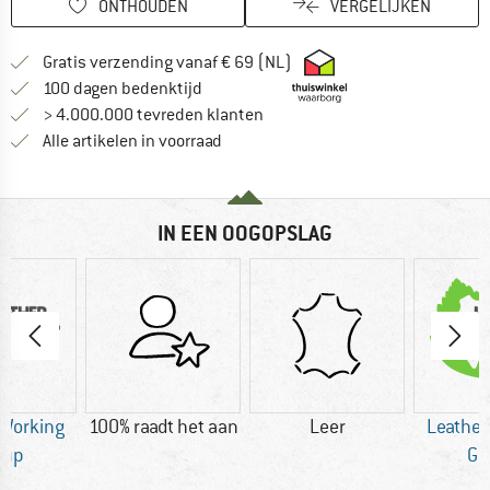
ONTHOUDEN
VERGELIJKEN
Vind hier de verzendinform
Gratis verzending vanaf € 69 (NL)
Vind de betalingsinformatie hier! Opent
100 dagen bedenktijd
> 4.000.000 tevreden klanten
Alle artikelen in voorraad
IN EEN OOGOPSLAG
 Working
100% raadt het aan
Leer
Leather
oup
Gr