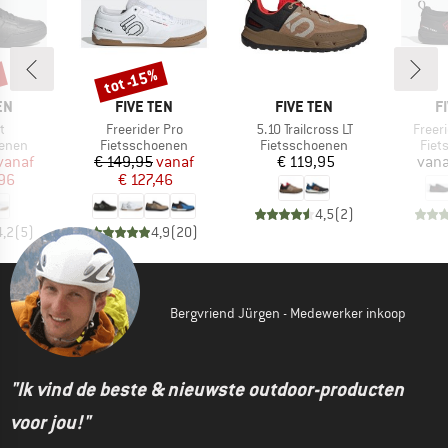
tot -15%
Korting
MERK
MERK
M
EN
FIVE TEN
FIVE TEN
F
Artikel
Artikel
Artike
t
Freerider Pro
5.10 Trailcross LT
Freer
roep
Productgroep
Productgroep
Prod
oenen
Fietsschoenen
Fietsschoenen
Fiet
ijs
rlaagde prijs
Prijs
Verlaagde prijs
Prijs
vanaf
€ 149,95
vanaf
€ 119,95
vana
,96
€ 127,46
4,5
(
2
)
4,2
(
5
)
4,9
(
20
)
Bergvriend Jürgen - Medewerker inkoop
"Ik vind de beste & nieuwste outdoor-producten
voor jou!"