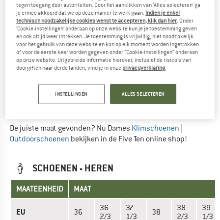
tegen toegang door autoriteiten. Door het aanklikken van ‘Alles selecteren’ ga
je ermee akkoord dat we op deze manier te werk gaan.
Indien je enkel
technisch noodzakelijke cookies wenst te accepteren, klik dan hier
. Onder
MAATEENHEID
MAAT
‘Cookie-instellingen’ onderaan op onze website kun je je toestemming geven
en ook altijd weer intrekken. Je toestemming is vrijwillig, niet noodzakelijk
voor het gebruik van deze website en kan op elk moment worden ingetrokken
EU
48 2/3
49 1/3
of voor de eerste keer worden gegeven onder "Cookie-instellingen" onderaan
op onze website. Uitgebreide informatie hierover, inclusief de risico's van
US
14,5
15
doorgiften naar derde landen, vind je in onze
privacyverklaring
.
UK
13
13,5
INSTELLINGEN
ALLES SELECTEREN
Lengte voet (cm)
30,1 cm
30,5 cm
De juiste maat gevonden? Nu Dames
Klimschoenen
|
Outdoorschoenen
bekijken in de Five Ten online shop!
SCHOENEN - HEREN
MAATEENHEID
MAAT
36
37
38
39
EU
36
38
2/3
1/3
2/3
1/3