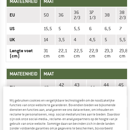
MAATEENHEID
MAAT
36
37
38
EU
50
36
38
2/3
1/3
2/3
US
15,5
5
5,5
6
6,5
7
UK
14
3,5
4
4,5
5
5,5
Lengte voet
31
22,1
22,5
22,9
23,3
23,8
(cm)
cm
cm
cm
cm
cm
cm
MAATEENHEID
MAAT
42
43
44
45
EU
42
44
2/3
1/3
2/3
1/3
US
Wij gebruiken cookies en vergelijkbare technologieën om de noodzakelijke
9,5
10
10,5
11
11,5
12
functies van onze website te garanderen. Bovendien bieden we bijkomende
diensten en functies aan, analyseren we ons dataverkeer, om inhouden en
UK
8
8,5
9
9,5
10
10,5
reclame te personaliseren, resp. social-mediafuncties aan te bieden. Daardoor
zijn ook onze social-media-, reclame- en analysepartners op de hoogte van je
Lengte voet
25,9
26,3
26,7
27,1
27,6
28
gebruik van onze website. Sommige daarvan bevinden zich in derde landen
(cm)
cm
cm
cm
cm
cm
cm
zonder voldoende garanties om je gegevens te beschermen, bijvoorbeeld