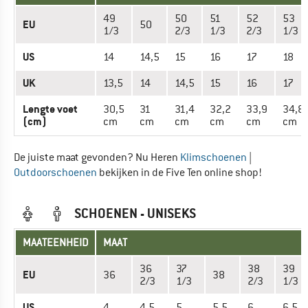
49
50
51
52
53
EU
50
1/3
2/3
1/3
2/3
1/3
US
14
14,5
15
16
17
18
UK
13,5
14
14,5
15
16
17
Lengte voet
30,5
31
31,4
32,2
33,9
34,8
(cm)
cm
cm
cm
cm
cm
cm
De juiste maat gevonden? Nu Heren
Klimschoenen
|
Outdoorschoenen
bekijken in de Five Ten online shop!
SCHOENEN - UNISEKS
MAATEENHEID
MAAT
36
37
38
39
EU
36
38
2/3
1/3
2/3
1/3
US
4
4,5
5
5,5
6
6,5