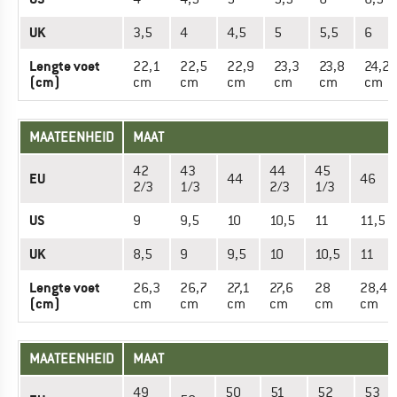
UK
3,5
4
4,5
5
5,5
6
Lengte voet
22,1
22,5
22,9
23,3
23,8
24,2
(cm)
cm
cm
cm
cm
cm
cm
MAATEENHEID
MAAT
42
43
44
45
EU
44
46
2/3
1/3
2/3
1/3
US
9
9,5
10
10,5
11
11,5
UK
8,5
9
9,5
10
10,5
11
Lengte voet
26,3
26,7
27,1
27,6
28
28,4
(cm)
cm
cm
cm
cm
cm
cm
MAATEENHEID
MAAT
49
50
51
52
53