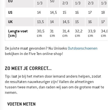
EU
50
1/3
2/3
1/3
2/3
1/3
US
14
14,5
15
16
17
18
UK
13,5
14
14,5
15
16
17
Lengte voet
30,5
31
31,4
32,2
33,9
34,8
(cm)
cm
cm
cm
cm
cm
cm
De juiste maat gevonden? Nu Uniseks
Outdoorschoenen
bekijken in de Five Ten online shop!
ZO MEET JE CORRECT...
Tip: laat je bij het meten door iemand anders helpen, zodat
de resultaten nauwkeuriger zijn! Vallen de afmetingen
tussen twee maten, dan raden wij aan om de grotere maat te
nemen.
VOETEN METEN