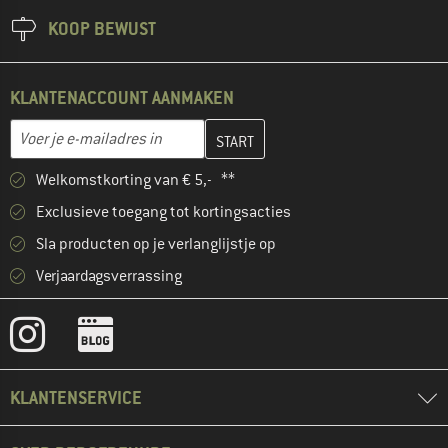
KOOP BEWUST
KLANTENACCOUNT AANMAKEN
Vul je e-mailadres hier in en maak in de volgende stap je klanten
E-mailadres
Welkomstkorting van € 5,- **
Exclusieve toegang tot kortingsacties
Sla producten op je verlanglijstje op
Verjaardagsverrassing
KLANTENSERVICE