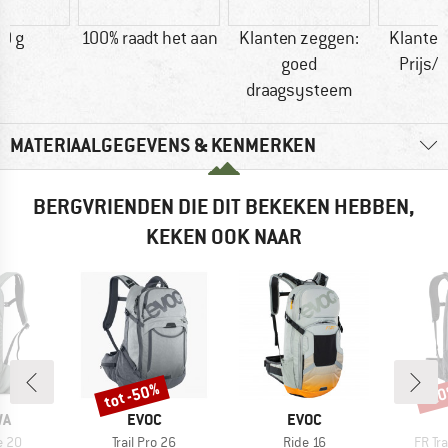
0 g
100% raadt het aan
Klanten zeggen:
Klanten
goed
Prijs/k
draagsysteem
MATERIAALGEGEVENS & KENMERKEN
BERGVRIENDEN DIE DIT BEKEKEN HEBBEN,
KEKEN OOK NAAR
tot -50%
-2
Korting
Kort
MERK
MERK
WA
EVOC
EVOC
Artikel
Artikel
Artike
e 20
Trail Pro 26
Ride 16
FR Tra