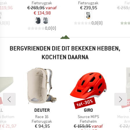
roep
Productgroep
Productgroep
Pr
gzak
Fietsrugzak
Fietsrugzak
Fi
ijs
rlaagde prijs
Prijs
Verlaagde prijs
Prijs
 119,96
€ 269,95
vanaf
€ 239,95
€ 259
€ 134,98
0,0
(
0
)
0,0
(
0
)
0,0
(
0
)
BERGVRIENDEN DIE DIT BEKEKEN HEBBEN,
KOCHTEN DAARNA
%
tot -30%
-5
Korting
Kort
MERK
MERK
LL
DEUTER
GIRO
Artikel
Artikel
Artikel
i Bottom
Race 16
Source MIPS
Merino
roep
Productgroep
Productgroep
Pro
ekje
Fietsrugzak
Fietshelm
Ar
ijs
rlaagde prijs
Prijs
Prijs
Verlaagde prijs
f
€ 21,97
€ 94,95
€ 159,95
vanaf
€ 22