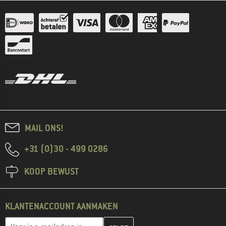
MAIL ONS!
+31 (0)30 - 499 0286
KOOP BEWUST
KLANTENACCOUNT AANMAKEN
Vul je e-mailadres hier in en maak in de volgende stap je klanten
Voer je e-mailadres in