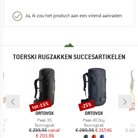
Ja, ik zou het product aan een vriend aanraden
TOERSKI RUGZAKKEN SUCCESARTIKELEN
tot -15%
-25%
-5
Korting
Korting
Kort
MERK
MERK
WA
ORTOVOX
ORTOVOX
Artikel
Artikel
Ar
ll 32
Peak 35
Peak 40 Dry
S
groep
Productgroep
Productgroep
Pro
zak
Tourrugzak
Tourrugzak
Toe
ijs
Prijs
Verlaagde prijs
Prijs
Verlaagde prijs
,95
€ 239,95
vanaf
€ 289,95
€ 217,46
€ 139
€ 203,96