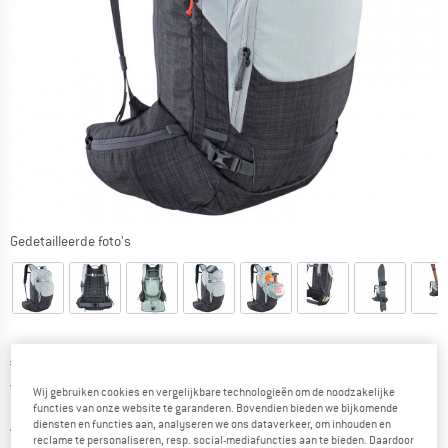
Gedetailleerde foto's
Prijs:
€
159,95
incl. BTW
Nederland. Informatie over de verzend
Gratis verzending
(NL)
Wij gebruiken cookies en vergelijkbare technologieën om de noodzakelijke
functies van onze website te garanderen. Bovendien bieden we bijkomende
De link wordt geopend in een infova
diensten en functies aan, analyseren we ons dataverkeer, om inhouden en
Artikel momenteel helaas uitverkocht.
reclame te personaliseren, resp. social-mediafuncties aan te bieden. Daardoor