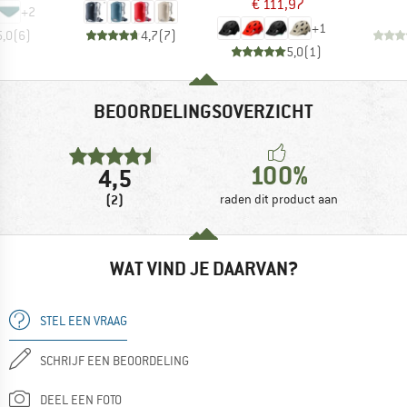
€ 111,97
+
2
+
1
5,0
(
6
)
4,7
(
7
)
5,0
(
1
)
BEOORDELINGSOVERZICHT
100%
4,5
(2)
raden dit product aan
WAT VIND JE DAARVAN?
STEL EEN VRAAG
SCHRIJF EEN BEOORDELING
DEEL EEN FOTO