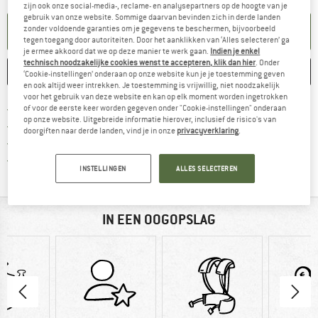
zijn ook onze social-media-, reclame- en analysepartners op de hoogte van je
gebruik van onze website. Sommige daarvan bevinden zich in derde landen
zonder voldoende garanties om je gegevens te beschermen, bijvoorbeeld
KENNISGEVING AANMAKEN
tegen toegang door autoriteiten. Door het aanklikken van ‘Alles selecteren’ ga
je ermee akkoord dat we op deze manier te werk gaan.
Indien je enkel
technisch noodzakelijke cookies wenst te accepteren, klik dan hier
. Onder
ONTHOUDEN
VERGELIJKEN
‘Cookie-instellingen’ onderaan op onze website kun je je toestemming geven
en ook altijd weer intrekken. Je toestemming is vrijwillig, niet noodzakelijk
voor het gebruik van deze website en kan op elk moment worden ingetrokken
Vind hier de verzendinform
Gratis verzending vanaf € 69 (NL)
of voor de eerste keer worden gegeven onder "Cookie-instellingen" onderaan
op onze website. Uitgebreide informatie hierover, inclusief de risico's van
Vind de betalingsinformatie hier! Opent
100 dagen bedenktijd
doorgiften naar derde landen, vind je in onze
privacyverklaring
.
> 4.000.000 tevreden klanten
Alle artikelen in voorraad
INSTELLINGEN
ALLES SELECTEREN
IN EEN OOGOPSLAG