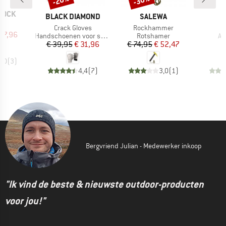
-20%
-30%
ROCK
MERK
MERK
BLACK DIAMOND
SALEWA
l
r
Artikel
Artikel
Crack Gloves
Rockhammer
ijs
rlaagde prijs
 17,96
Productgroep
Productgroep
Pr
Handschoenen voor spleetklimmen
Rotshamer
An
Prijs
Verlaagde prijs
Prijs
Verlaagde prijs
€ 39,95
€ 31,96
€ 74,95
€ 52,47
€
5,0
(
3
)
4,4
(
7
)
3,0
(
1
)
Bergvriend Julian - Medewerker inkoop
"Ik vind de beste & nieuwste outdoor-producten
voor jou!"