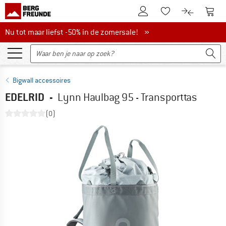
De klantenaccount
Naar
Naar de verlanglijs
Naar de pro
Nu tot maar liefst -50% in de zomersale!
Nu tot maar liefst -50% in de zomersale! »
Bigwall accessoires
EDELRID
-
Lynn Haulbag 95 - Transporttas
(0)