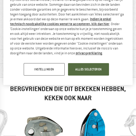
gebruik van onze website. Sommige daarvan bevinden zich in derde landen
zonder voldoende garanties om je gegevens te beschermen, bijvoorbeeld
tegen toegang door autoriteiten. Door het aanklikken van ‘Alles selecteren’ ga
je ermee akkoord dat we op deze manier te werk gaan.
Indien je enkel
technisch noodzakelijke cookies wenst te accepteren, klik dan hier
. Onder
100% raadt het aan
84 g
‘Cookie-instellingen’ onderaan op onze website kun je je toestemming geven
en ook altijd weer intrekken. Je toestemming is vrijwillig, niet noodzakelijk
voor het gebruik van deze website en kan op elk moment worden ingetrokken
of voor de eerste keer worden gegeven onder "Cookie-instellingen" onderaan
op onze website. Uitgebreide informatie hierover, inclusief de risico's van
doorgiften naar derde landen, vind je in onze
privacyverklaring
.
MATERIAALGEGEVENS & KENMERKEN
PRODUCTBESCHRIJVING
INSTELLINGEN
ALLES SELECTEREN
BERGVRIENDEN DIE DIT BEKEKEN HEBBEN,
KEKEN OOK NAAR