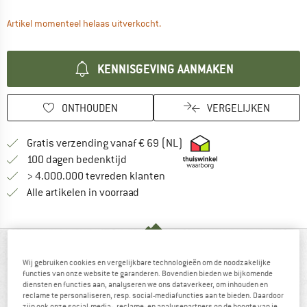
De link wordt geopend in een infova
Artikel momenteel helaas uitverkocht.
KENNISGEVING AANMAKEN
ONTHOUDEN
VERGELIJKEN
Vind hier de verzendinform
Gratis verzending vanaf € 69 (NL)
Vind de betalingsinformatie hier! Opent
100 dagen bedenktijd
> 4.000.000 tevreden klanten
Alle artikelen in voorraad
IN EEN OOGOPSLAG
Wij gebruiken cookies en vergelijkbare technologieën om de noodzakelijke
functies van onze website te garanderen. Bovendien bieden we bijkomende
diensten en functies aan, analyseren we ons dataverkeer, om inhouden en
reclame te personaliseren, resp. social-mediafuncties aan te bieden. Daardoor
zijn ook onze social-media-, reclame- en analysepartners op de hoogte van je