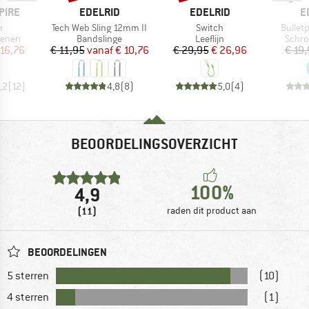
MERK
MERK
M
PIRE
EDELRID
EDELRID
E
Artikel
Artikel
Artikel
r
Tech Web Sling 12mm II
Switch
Bulletp
oep
Productgroep
Productgroep
Produ
enen
Bandslinge
Leeflijn
Schro
ijs
rlaagde prijs
Prijs
Verlaagde prijs
Prijs
Verlaagde prijs
 16,76
€ 11,95
vanaf
€ 10,76
€ 29,95
€ 26,96
€ 19
,2
(
12
)
4,8
(
8
)
5,0
(
4
)
BEOORDELINGSOVERZICHT
100%
4,9
(11)
raden dit product aan
BEOORDELINGEN
5 sterren
(10)
4 sterren
(1)