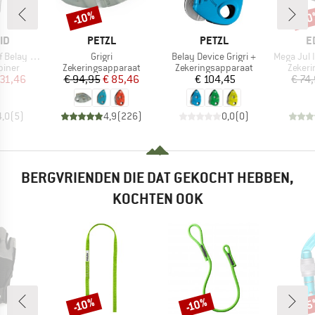
-10%
-1
Korting
Kort
MERK
MERK
M
ID
PETZL
PETZL
E
Artikel
Artikel
Artikel
ay FG Eco
Grigri
Belay Device Grigri +
Mega Jul II Belay
roep
Productgroep
Productgroep
Produ
biner
Zekeringsapparaat
Zekeringsapparaat
Zekeri
ijs
rlaagde prijs
Prijs
Verlaagde prijs
Prijs
 31,46
€ 94,95
€ 85,46
€ 104,45
€ 74
4,0
(
5
)
4,9
(
226
)
0,0
(
0
)
BERGVRIENDEN DIE DAT GEKOCHT HEBBEN,
KOCHTEN OOK
-10%
-10%
-1
Korting
Korting
Kort