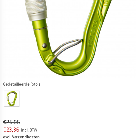
Gedetailleerde foto's
Oorspronkelijke prijs :
Prijs:
€
25,95
€
23,36
incl. BTW
Informatie over de verzendkosten. Opent in een infov
excl. Verzendkosten