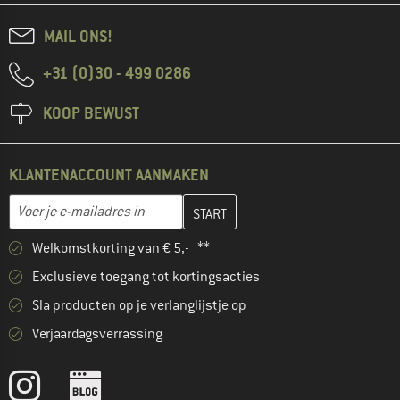
MAIL ONS!
+31 (0)30 - 499 0286
KOOP BEWUST
KLANTENACCOUNT AANMAKEN
Vul je e-mailadres hier in en maak in de volgende stap je klanten
E-mailadres
Welkomstkorting van € 5,- **
Exclusieve toegang tot kortingsacties
Sla producten op je verlanglijstje op
Verjaardagsverrassing